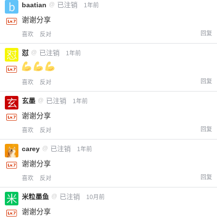
baatian
@
已注销
1年前
谢谢分享
回复
喜欢
反对
怼
@
已注销
1年前
回复
喜欢
反对
玄墨
@
已注销
1年前
谢谢分享
回复
喜欢
反对
carey
@
已注销
1年前
谢谢分享
回复
喜欢
反对
米粒墨鱼
@
已注销
10月前
谢谢分享