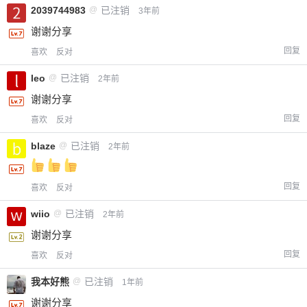
2039744983
@
已注销
3年前
付费内容
2
5
10
谢谢分享
元
元
元
回复
喜欢
反对
20
50
自定义
元
元
leo
@
已注销
2年前
谢谢分享
¥
6位以上
回复
喜欢
反对
blaze
@
已注销
2年前
您没有权限发布内容，请购买会员或者提升权
6位以上
限。
回复
喜欢
反对
wiio
@
已注销
2年前
忘记密码？
找回
已有帐号？
登录
立刻支付
谢谢分享
回复
喜欢
反对
立刻支付
我本好熊
@
已注销
1年前
谢谢分享