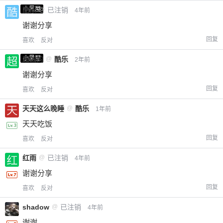
小黑屋
酷乐
@
已注销
4年前
谢谢分享
回复
喜欢
反对
小黑屋
超凶的
@
酷乐
2年前
谢谢分享
回复
喜欢
反对
天天这么晚睡
@
酷乐
1年前
天天吃饭
回复
喜欢
反对
红雨
@
已注销
4年前
谢谢分享
回复
喜欢
反对
shadow
@
已注销
4年前
谢谢