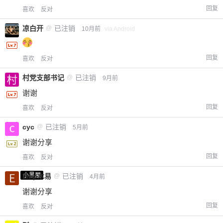
回复
喜欢
反对
凉白开
@
已注销
10月前
via Android
回复
喜欢
反对
村党支部书记
@
已注销
9月前
谢谢
回复
喜欢
反对
cyc
@
已注销
5月前
谢谢分享
回复
喜欢
反对
小黑屋
Emp木易
@
已注销
4月前
谢谢分享
回复
喜欢
反对