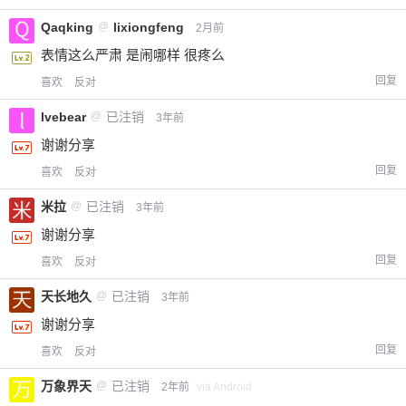
Qaqking
@
lixiongfeng
2月前
表情这么严肃 是闹哪样 很疼么
回复
喜欢
反对
lvebear
@
已注销
3年前
谢谢分享
回复
喜欢
反对
米拉
@
已注销
3年前
谢谢分享
回复
喜欢
反对
天长地久
@
已注销
3年前
谢谢分享
回复
喜欢
反对
万象界天
@
已注销
2年前
via Android