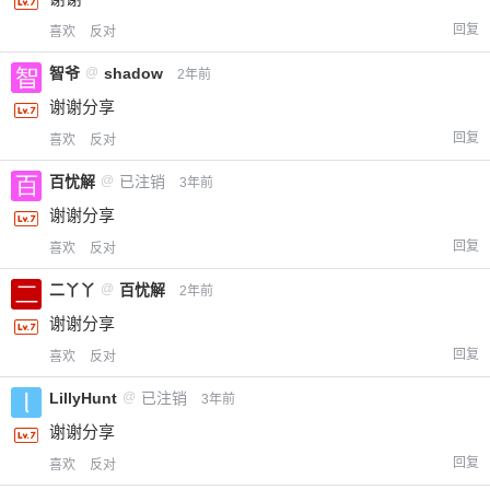
回复
喜欢
反对
智爷
@
shadow
2年前
谢谢分享
回复
喜欢
反对
百忧解
@
已注销
3年前
谢谢分享
回复
喜欢
反对
二丫丫
@
百忧解
2年前
谢谢分享
回复
喜欢
反对
LillyHunt
@
已注销
3年前
谢谢分享
回复
喜欢
反对
给-熊本熊-打赏