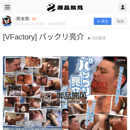
2019/4/06
-熊本熊- @ 御品熊风
-熊本熊-
关注
私信
2019-4-6 15:36:08
3998
次点击
[VFactory] パックリ亮介
为您朗读
[VFactory] パックリ亮介
当前隐藏内容需要支付100熊币 已有70人支付 登录