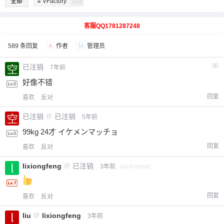
全部
# VFactory
123
客服QQ1781287248
589 条回复
A
作者
M
管理员
已注销
1
7年前
好像不错
回复
喜欢
反对
已注销
@
已注销
5年前
99kg 24才 イケメンマッチョ
回复
喜欢
反对
lixiongfeng
@
已注销
3年前
via Android
回复
喜欢
反对
liu
@
lixiongfeng
3年前