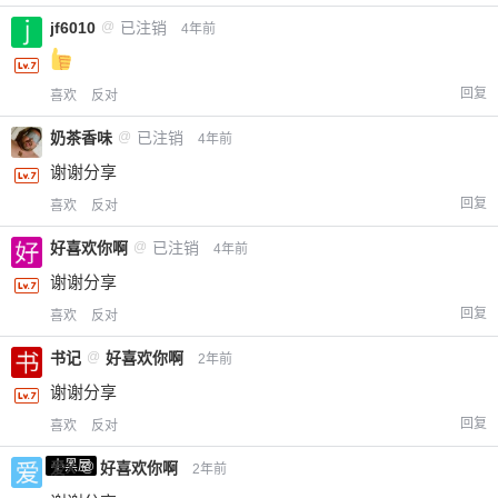
jf6010
@
已注销
4年前
回复
喜欢
反对
奶茶香味
@
已注销
4年前
谢谢分享
回复
喜欢
反对
好喜欢你啊
@
已注销
4年前
谢谢分享
回复
喜欢
反对
书记
@
好喜欢你啊
2年前
谢谢分享
回复
喜欢
反对
小黑屋
爱X
@
好喜欢你啊
2年前