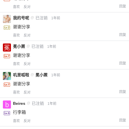
回复
喜欢
反对
我的号呢
@
已注销
1年前
谢谢分享
回复
喜欢
反对
冕小罴
@
已注销
1年前
谢谢分享
回复
喜欢
反对
叽里呱啦
@
冕小罴
1年前
谢谢分享
回复
喜欢
反对
Beires
@
已注销
1年前
行李箱
回复
喜欢
反对