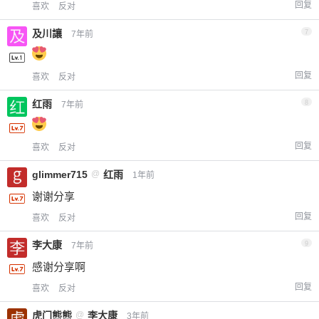
回复
喜欢
反对
及川讓
7
7年前
回复
喜欢
反对
红雨
8
7年前
回复
喜欢
反对
glimmer715
@
红雨
1年前
谢谢分享
回复
喜欢
反对
李大康
9
7年前
感谢分享啊
回复
喜欢
反对
虎门熊熊
@
李大康
3年前