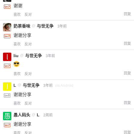
谢谢
回复
喜欢
反对
奶茶香味
@
与世无争
3年前
谢谢分享
回复
喜欢
反对
liu
@
与世无争
3年前
回复
喜欢
反对
L
@
与世无争
3年前
via Android
谢谢分享
回复
喜欢
反对
愚人码头
@
L
2周前
谢谢分享
回复
喜欢
反对