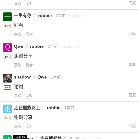
回复
喜欢
反对
一生有你
@
robbie
2年前
via Android
好看
回复
喜欢
反对
Qwe
@
robbie
1年前
via Android
谢谢分享
回复
喜欢
反对
shadow
@
Qwe
1年前
谢谢
回复
喜欢
反对
走在熊熊路上
@
robbie
1年前
谢谢分享
回复
喜欢
反对
小黑屋
jiangwen
@
走在熊熊路上
6月前
via Android