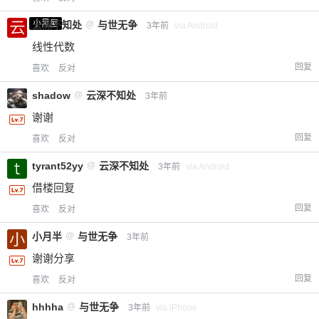
小黑屋
云深不知处
@
与世无争
3年前
via Android
线性代数
回复
喜欢
反对
shadow
@
云深不知处
3年前
谢谢
回复
喜欢
反对
tyrant52yy
@
云深不知处
3年前
via Android
借楼回复
回复
喜欢
反对
小月半
@
与世无争
3年前
谢谢分享
回复
喜欢
反对
hhhha
@
与世无争
3年前
via iPhone