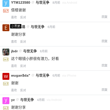
YTM123580
@
与世无争
8月前
via Android
借楼谢谢
回复
喜欢
反对
小黑屋
Emp木易
@
与世无争
6月前
谢谢分享
回复
喜欢
反对
jbdr
@
与世无争
6月前
这个眼镜小胖很有潜力，好看
回复
喜欢
反对
wugan$da"
@
与世无争
6月前
via iPhone
谢谢
回复
喜欢
反对
yz
@
与世无争
4月前
via Android
谢谢分享