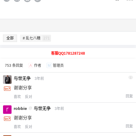
全部
# 乱七八糟
271
客服QQ1781287248
753 条回复
A
作者
M
管理员
与世无争
1
3年前
谢谢分享
回复
喜欢
反对
robbie
@
与世无争
3年前
谢谢分享
回复
喜欢
反对