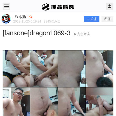
2022/11/25
-熊本熊- @ 御品熊风
-熊本熊-
关注
私信
2022-11-25 6:19:34
9345
次点击
[fansone]dragon1069-3
为您朗读
[fansone]dragon1069-3
当前隐藏内容需要支付600熊币 已有94人支付 登录