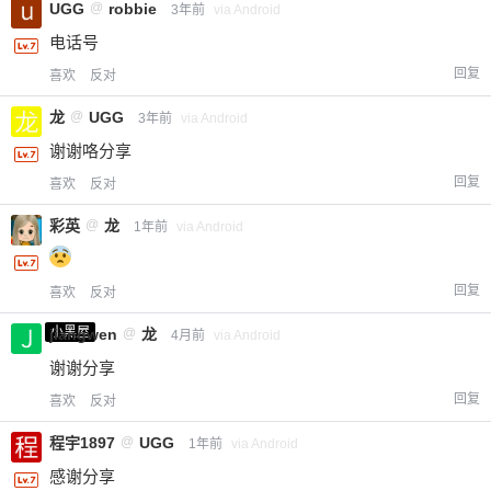
UGG
@
robbie
3年前
via Android
电话号
回复
喜欢
反对
龙
@
UGG
3年前
via Android
谢谢咯分享
回复
喜欢
反对
彩英
@
龙
1年前
via Android
回复
喜欢
反对
小黑屋
jiangwen
@
龙
4月前
via Android
谢谢分享
回复
喜欢
反对
程宇1897
@
UGG
1年前
via Android
感谢分享