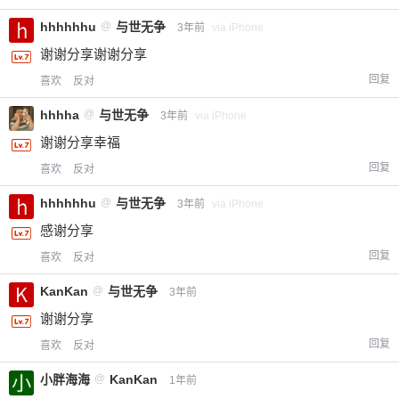
hhhhhhu
@
与世无争
3年前
via iPhone
您没有权限发布内容，请购买会员或者提升权
6位以上
谢谢分享谢谢分享
限。
回复
喜欢
反对
hhhha
@
与世无争
3年前
via iPhone
忘记密码？
找回
已有帐号？
登录
立刻支付
谢谢分享幸福
回复
喜欢
反对
立刻支付
hhhhhhu
@
与世无争
3年前
via iPhone
感谢分享
回复
喜欢
反对
KanKan
@
与世无争
3年前
谢谢分享
回复
喜欢
反对
小胖海海
@
KanKan
1年前