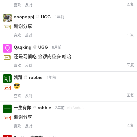
回复
喜欢
反对
ooopoppj
@
UGG
1年前
谢谢分享
回复
喜欢
反对
Qaqking
@
UGG
8月前
还是习惯吃 金锣肉粒多 哈哈
回复
喜欢
反对
凯凯
@
robbie
2年前
回复
喜欢
反对
一生有你
@
robbie
2年前
via Android
谢谢分享
回复
喜欢
反对