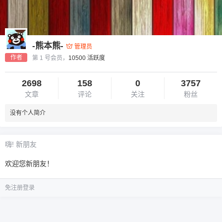
-熊本熊-
管理员
作者
第 1 号会员，
10500 活跃度
2698
158
0
3757
文章
评论
关注
粉丝
没有个人简介
嗨! 新朋友
欢迎您新朋友！
免注册登录