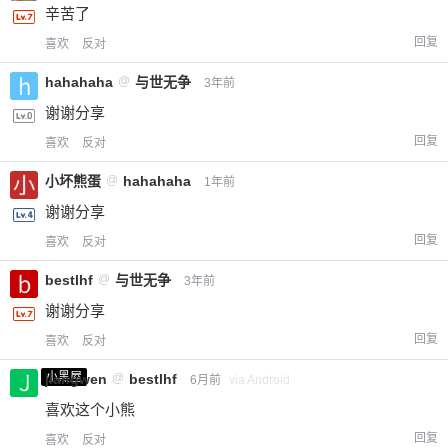
辛苦了
回复
喜欢
反对
hahahaha
@
与世无争
3年前
谢谢分享
回复
喜欢
反对
小坏熊蛋
@
hahahaha
1年前
谢谢分享
回复
喜欢
反对
给-熊本熊-打赏
bestlhf
@
与世无争
3年前
谢谢分享
付费内容
2
5
10
元
元
元
回复
喜欢
反对
20
50
自定义
元
元
小黑屋
jiangwen
@
bestlhf
6月前
via Android
喜欢这个小熊
¥
回复
喜欢
反对
6位以上