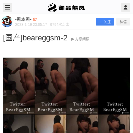
2023/1/19
-熊本熊- @ 御品熊风
-熊本熊-
关注
私信
2023-1-19 23:05:17
9794
次点击
[国产]beareggsm-2
为您朗读
[国产]beareggsm-2
当前隐藏内容需要支付800熊币 已有53人支付 登录