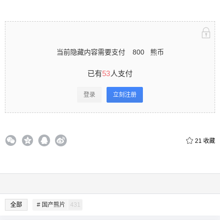
当前隐藏内容需要支付
800
熊币
已有
53
人支付
登录
立刻注册
21
收藏
全部
# 国产熊片
431