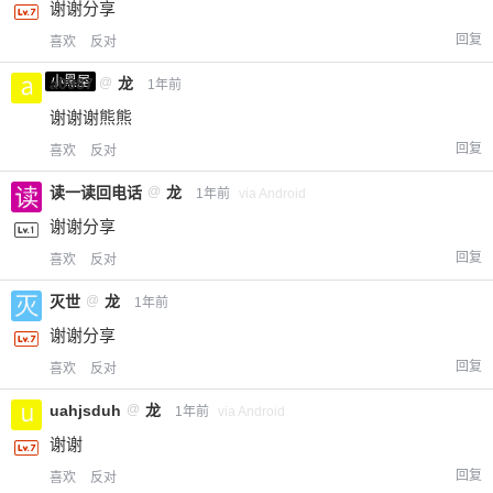
谢谢分享
回复
喜欢
反对
小黑屋
a0987
@
龙
1年前
谢谢谢熊熊
回复
喜欢
反对
读一读回电话
@
龙
1年前
via Android
谢谢分享
回复
喜欢
反对
灭世
@
龙
1年前
谢谢分享
回复
喜欢
反对
uahjsduh
@
龙
1年前
via Android
谢谢
回复
喜欢
反对