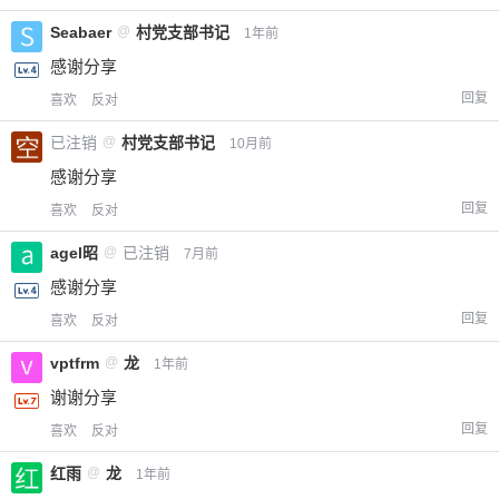
Seabaer
@
村党支部书记
1年前
感谢分享
回复
喜欢
反对
已注销
@
村党支部书记
10月前
感谢分享
回复
喜欢
反对
agel昭
@
已注销
7月前
感谢分享
回复
喜欢
反对
vptfrm
@
龙
1年前
谢谢分享
回复
喜欢
反对
红雨
@
龙
1年前