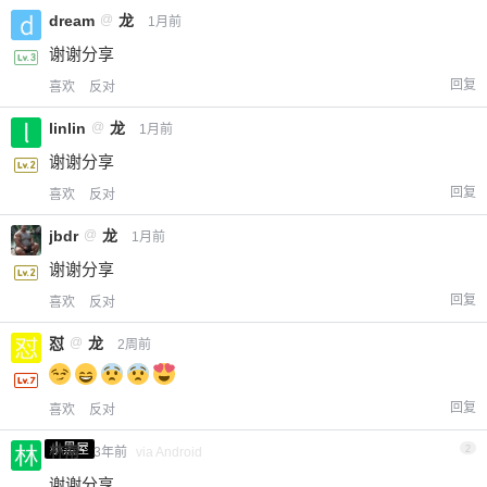
dream
@
龙
1月前
谢谢分享
回复
喜欢
反对
linlin
@
龙
1月前
谢谢分享
回复
喜欢
反对
jbdr
@
龙
1月前
谢谢分享
回复
喜欢
反对
怼
@
龙
2周前
回复
喜欢
反对
小黑屋
林南
2
3年前
via Android
谢谢分享