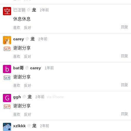
给-熊本熊-打赏
已注销
@
龙
2年前
休息休息
付费内容
2
5
10
元
元
元
回复
喜欢
反对
20
50
自定义
元
元
carey
@
龙
2年前
谢谢分享
¥
回复
喜欢
反对
6位以上
bat哥
@
carey
1年前
您没有权限发布内容，请购买会员或者提升权
6位以上
谢谢分享
限。
回复
喜欢
反对
ggh
@
龙
2年前
via iPhone
谢谢分享
忘记密码？
找回
已有帐号？
登录
立刻支付
回复
喜欢
反对
立刻支付
xzlkkk
@
龙
2年前