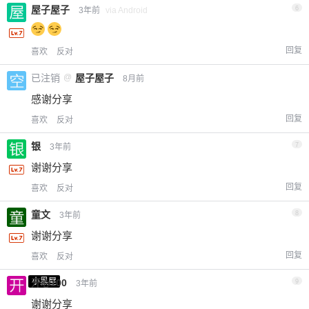
屋子屋子
6
3年前
via Android
回复
喜欢
反对
已注销
@
屋子屋子
8月前
感谢分享
回复
喜欢
反对
银
7
3年前
谢谢分享
回复
喜欢
反对
童文
8
3年前
谢谢分享
回复
喜欢
反对
小黑屋
开心100
9
3年前
谢谢分享