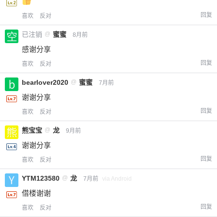
回复
喜欢
反对
已注销
@
蜜蜜
8月前
感谢分享
回复
喜欢
反对
bearlover2020
@
蜜蜜
7月前
谢谢分享
回复
喜欢
反对
熊宝宝
@
龙
9月前
谢谢分享
回复
喜欢
反对
YTM123580
@
龙
7月前
via Android
借楼谢谢
回复
喜欢
反对