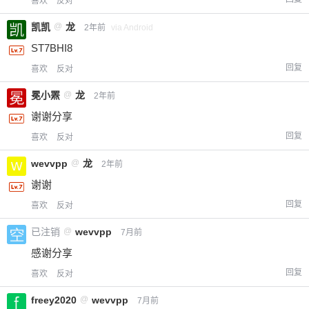
喜欢
反对
凯凯
@
龙
2年前
via Android
ST7BHI8
回复
喜欢
反对
冕小罴
@
龙
2年前
谢谢分享
回复
喜欢
反对
wevvpp
@
龙
2年前
谢谢
回复
喜欢
反对
已注销
@
wevvpp
7月前
感谢分享
回复
喜欢
反对
freey2020
@
wevvpp
7月前