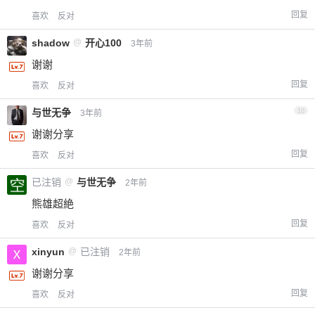
回复
喜欢
反对
shadow
@
开心100
3年前
谢谢
回复
喜欢
反对
与世无争
10
3年前
谢谢分享
回复
喜欢
反对
已注销
@
与世无争
2年前
熊雄超絶
回复
喜欢
反对
xinyun
@
已注销
2年前
谢谢分享
回复
喜欢
反对