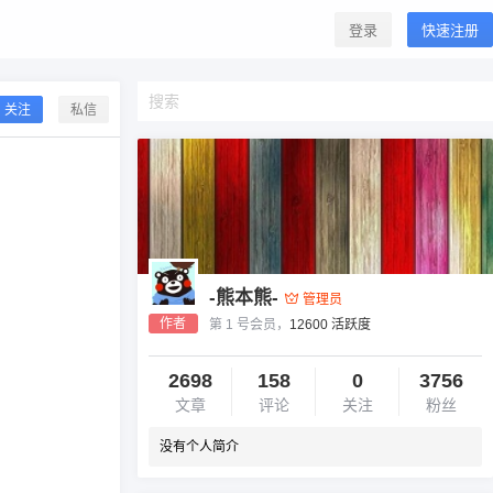
登录
快速注册
关注
私信
-熊本熊-
管理员
作者
第 1 号会员，
12600 活跃度
2698
158
0
3756
文章
评论
关注
粉丝
没有个人简介