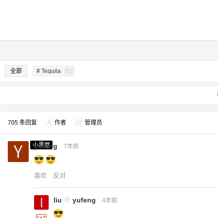
全部
# Tequila
61
705 条回复
A
作者
M
管理员
小黑屋
yufeng
7年前
喜欢
反对
liu
@
yufeng
4年前