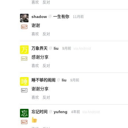
喜欢
反对
shadow
@
一生有你
11月前
谢谢
喜欢
反对
万象界天
@
liu
9月前
via Android
感谢分享
喜欢
反对
睡不够的闹闹
@
liu
9月前
谢谢分享
喜欢
反对
忘记时间
@
yufeng
4年前
via Android