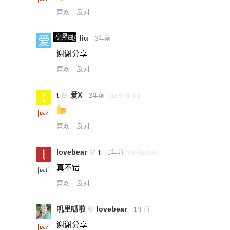
喜欢
反对
小黑屋
爱X
@
liu
3年前
谢谢分享
喜欢
反对
t
@
爱X
2年前
via Android
喜欢
反对
lovebear
@
t
1年前
via Android
真不错
喜欢
反对
叽里呱啦
@
lovebear
1年前
谢谢分享