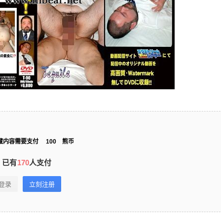
藏内容需要支付
100
熊币
已有
170
人支付
登录
立刻注册