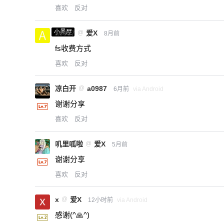
喜欢
反对
小黑屋
a0987
@
爱X
8月前
fs收费方式
喜欢
反对
凉白开
@
a0987
6月前
via Android
谢谢分享
喜欢
反对
叽里呱啦
@
爱X
5月前
谢谢分享
喜欢
反对
x
@
爱X
12小时前
via Android
感谢(^🙏^)