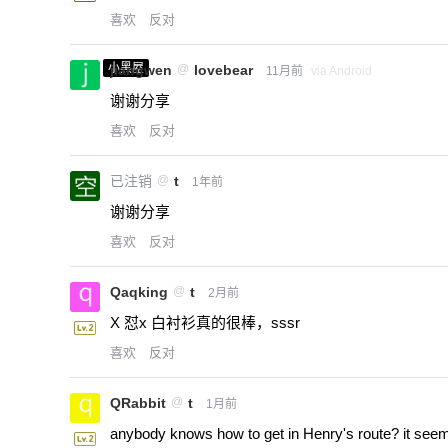
喜欢
反对
小黑屋
jiangwen
@
lovebear
11月前
via Android
谢谢分享
喜欢
反对
已注销
@
t
1年前
谢谢分享
喜欢
反对
Qaqking
@
t
2月前
X 怼x 白衬衫真的很棒，sssr
喜欢
反对
QRabbit
@
t
1月前
anybody knows how to get in Henry's route? it seems 