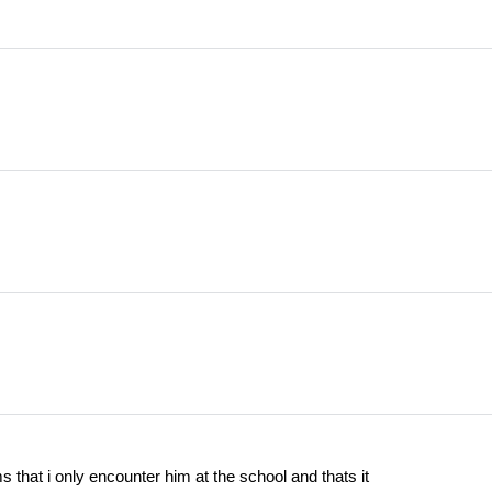
2019/4/06
-熊本熊- @ 御品熊风
给-熊本熊-打赏
付费内容
2
5
10
元
元
元
20
50
自定义
元
元
¥
6位以上
您没有权限发布内容，请购买会员或者提升权
that i only encounter him at the school and thats it
限。