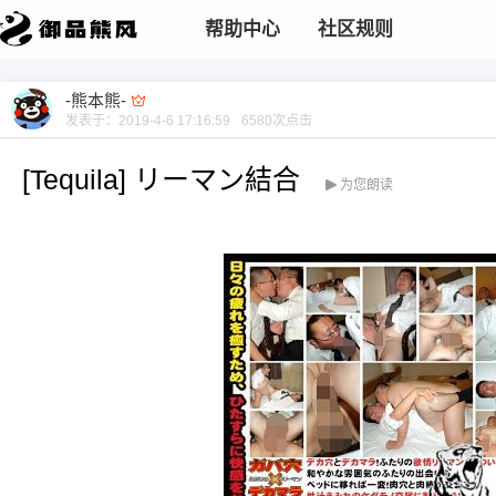
帮助中心
社区规则
-熊本熊-
发表于：
2019-4-6 17:16:59
6580
次点击
[Tequila] リーマン結合
为您朗读