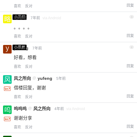
回复
喜欢
反对
小黑屋
略略略
3
7年前
via Android
。。。。
回复
喜欢
反对
小黑屋
yufeng
4
7年前
好看，想看
回复
喜欢
反对
风之所向
@
yufeng
5年前
借楼回复，谢谢
回复
喜欢
反对
呜呜呜
@
风之所向
4年前
via Android
谢谢分享
回复
喜欢
反对