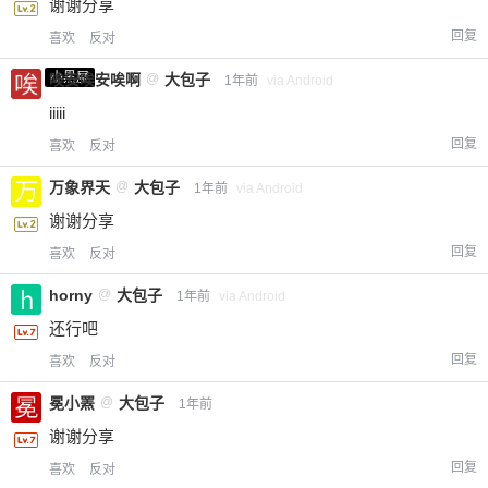
谢谢分享
回复
喜欢
反对
小黑屋
唉安唉安唉啊
@
大包子
1年前
via Android
iiiii
回复
喜欢
反对
万象界天
@
大包子
1年前
via Android
谢谢分享
回复
喜欢
反对
horny
@
大包子
1年前
via Android
还行吧
回复
喜欢
反对
冕小罴
@
大包子
1年前
谢谢分享
回复
喜欢
反对