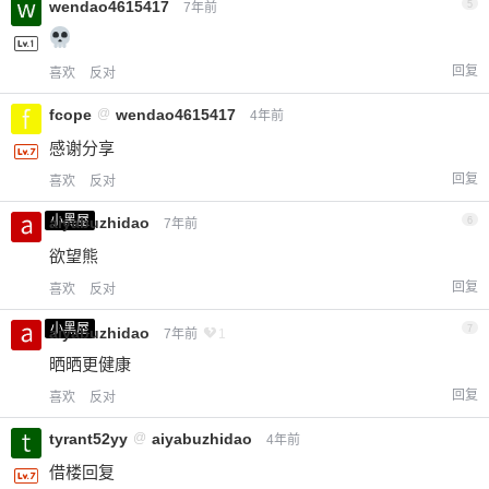
wendao4615417
5
7年前
回复
喜欢
反对
fcope
@
wendao4615417
4年前
感谢分享
回复
喜欢
反对
小黑屋
aiyabuzhidao
6
7年前
欲望熊
回复
喜欢
反对
小黑屋
7
aiyabuzhidao
7年前
1
晒晒更健康
回复
喜欢
反对
tyrant52yy
@
aiyabuzhidao
4年前
借楼回复