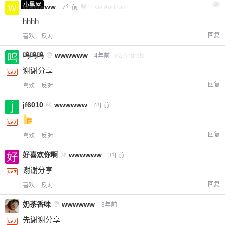
小黑屋
2
wwwwww
7年前
1
via Android
hhhh
回复
喜欢
反对
呜呜呜
@
wwwwww
4年前
via Android
谢谢分享
回复
喜欢
反对
jf6010
@
wwwwww
4年前
回复
喜欢
反对
好喜欢你啊
@
wwwwww
3年前
谢谢分享
回复
喜欢
反对
奶茶香味
@
wwwwww
3年前
先谢谢分享