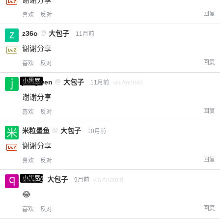
回复
喜欢
反对
z36o
@
大包子
11月前
谢谢分享
回复
喜欢
反对
小黑屋
jiangwen
@
大包子
11月前
via Android
谢谢分享
回复
喜欢
反对
米粒墨鱼
@
大包子
10月前
谢谢分享
回复
喜欢
反对
小黑屋
qwq
@
大包子
9月前
via Android
😂
回复
喜欢
反对