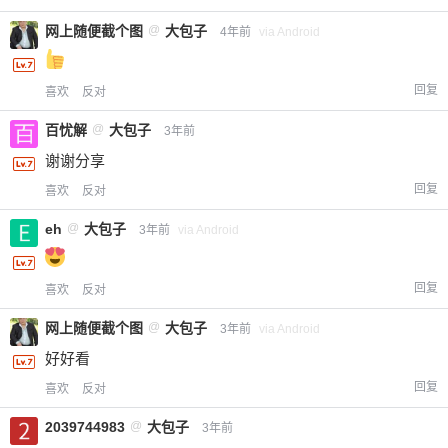
元
元
元
网上随便截个图
@
大包子
4年前
via Android
20
50
自定义
元
元
回复
喜欢
反对
¥
6位以上
百忧解
@
大包子
3年前
谢谢分享
您没有权限发布内容，请购买会员或者提升权
6位以上
回复
限。
喜欢
反对
eh
@
大包子
3年前
via Android
忘记密码？
找回
已有帐号？
登录
立刻支付
回复
喜欢
反对
网上随便截个图
@
大包子
3年前
via Android
立刻支付
好好看
回复
喜欢
反对
2039744983
@
大包子
3年前