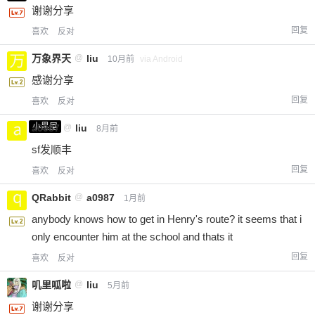
谢谢分享
回复
喜欢
反对
万象界天
@
liu
10月前
via Android
感谢分享
回复
喜欢
反对
小黑屋
a0987
@
liu
8月前
sf发顺丰
回复
喜欢
反对
QRabbit
@
a0987
1月前
anybody knows how to get in Henry's route? it seems that i
only encounter him at the school and thats it
回复
喜欢
反对
叽里呱啦
@
liu
5月前
谢谢分享