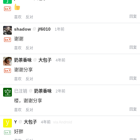
回复
喜欢
反对
shadow
@
jf6010
1年前
谢谢
回复
喜欢
反对
奶茶香味
@
大包子
4年前
谢谢分享
回复
喜欢
反对
已注销
@
奶茶香味
2年前
楼，谢谢分享
回复
喜欢
反对
Y
@
大包子
4年前
via Android
好胖