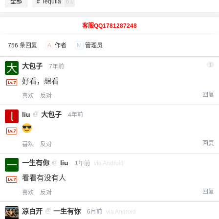
全部
# Tequila
61
客服QQ1781287248
756 条回复
A
作者
M
管理员
大包子
1
7年前
好看，想看
回复
喜欢
反对
liu
@
大包子
4年前
回复
喜欢
反对
一生有你
@
liu
1年前
via Android
看看有没有人
回复
喜欢
反对
凉白开
@
一生有你
6月前
via Android