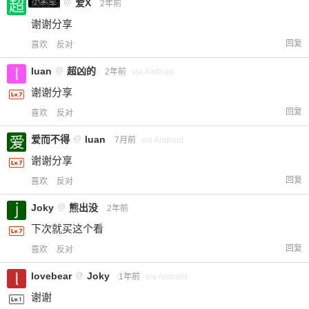
小黑屋
超凶的
@
爱X
2年前
谢谢分享
回复
喜欢
反对
luan
@
超凶的
2年前
via Android
谢谢分享
回复
喜欢
反对
爱而不得
@
luan
7月前
via Android
谢谢分享
回复
喜欢
反对
Joky
@
熊出没
2年前
下次就买这个看
回复
喜欢
反对
lovebear
@
Joky
1年前
via Android
谢谢