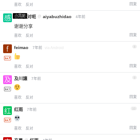
回复
喜欢
反对
小黑屋
感觉不对呃
@
aiyabuzhidao
4年前
谢谢分享
回复
喜欢
反对
feimao
8
7年前
via Android
回复
喜欢
反对
及川讓
9
7年前
回复
喜欢
反对
红雨
10
7年前
回复
喜欢
反对
@