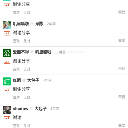
谢谢分享
回复
喜欢
反对
叽里呱啦
@
泽陈
2年前
谢谢分享
回复
喜欢
反对
爱而不得
@
叽里呱啦
11月前
via Android
谢谢分享
回复
喜欢
反对
红雨
@
大包子
4年前
谢谢分享
回复
喜欢
反对
shadow
@
大包子
4年前
给-熊本熊-打赏
谢谢
回复
喜欢
反对
付费内容
2
5
10