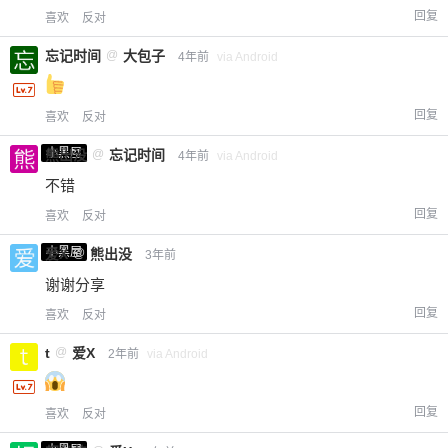
回复
喜欢
反对
忘记时间
@
大包子
4年前
via Android
回复
喜欢
反对
小黑屋
熊出没
@
忘记时间
4年前
via Android
不错
回复
喜欢
反对
小黑屋
爱X
@
熊出没
3年前
谢谢分享
回复
喜欢
反对
t
@
爱X
2年前
via Android
回复
喜欢
反对