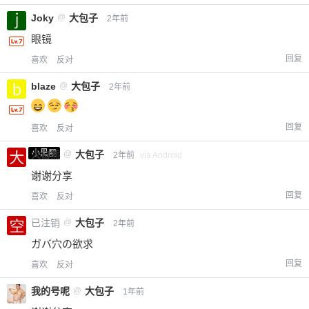
Joky
@
大包子
2年前
眼镜
回复
喜欢
反对
blaze
@
大包子
2年前
回复
喜欢
反对
小黑屋
大白熊
@
大包子
2年前
via Android
谢谢分享
回复
喜欢
反对
已注销
@
大包子
2年前
ガバ穴の欲求
回复
喜欢
反对
我的号呢
@
大包子
1年前