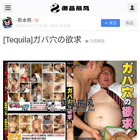
2019/4/06
-熊本熊- @ 御品熊风
-熊本熊-
关注
私信
2019-4-6 17:18:55
8482
次点击
[Tequila]ガバ穴の欲求
为您朗读
[Tequila]ガバ穴の欲求
当前隐藏内容需要支付100熊币 已有271人支付 登