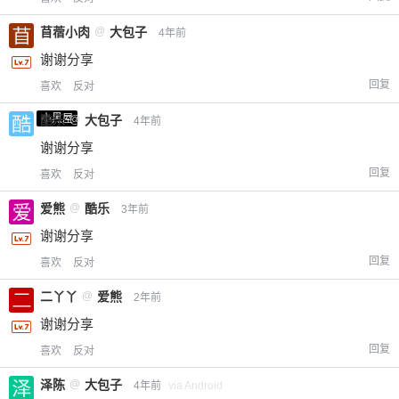
苜蓿小肉
@
大包子
4年前
谢谢分享
回复
喜欢
反对
小黑屋
酷乐
@
大包子
4年前
谢谢分享
回复
喜欢
反对
爱熊
@
酷乐
3年前
谢谢分享
回复
喜欢
反对
二丫丫
@
爱熊
2年前
谢谢分享
回复
喜欢
反对
泽陈
@
大包子
4年前
via Android