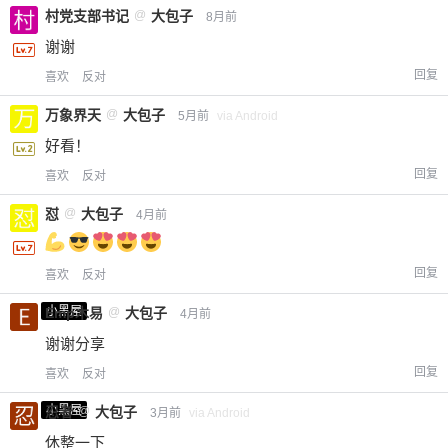
村党支部书记
@
大包子
8月前
谢谢
回复
喜欢
反对
万象界天
@
大包子
5月前
via Android
好看！
回复
喜欢
反对
怼
@
大包子
4月前
回复
喜欢
反对
小黑屋
Emp木易
@
大包子
4月前
谢谢分享
回复
喜欢
反对
小黑屋
忍者
@
大包子
3月前
via Android
休整一下