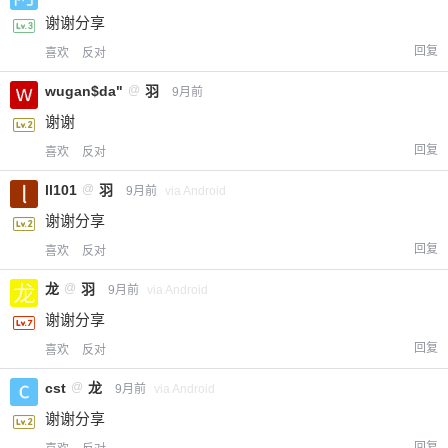
谢谢分享
回复
喜欢
反对
wugan$da"
@
羽
9月前
谢谢
回复
喜欢
反对
ll101
@
羽
9月前
via Android
谢谢分享
回复
喜欢
反对
龙
@
羽
9月前
via Android
给-熊本熊-打赏
谢谢分享
付费内容
2
5
10
回复
喜欢
反对
元
元
元
cst
@
龙
9月前
via Android
20
50
自定义
元
元
谢谢分享
回复