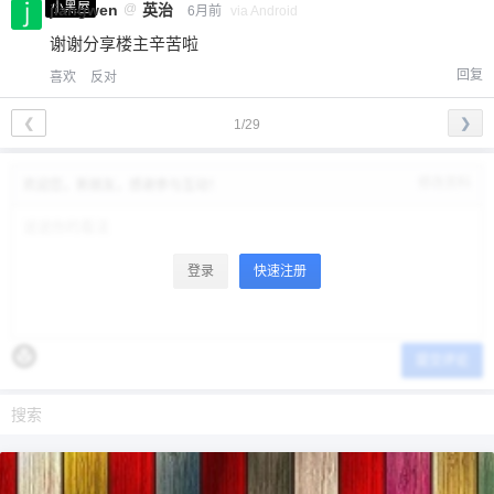
小黑屋
jiangwen
@
英治
6月前
via Android
谢谢分享楼主辛苦啦
回复
喜欢
反对
❮
❯
1/29
修改资料
欢迎您，新朋友，感谢参与互动！
登录
快速注册
提交评论