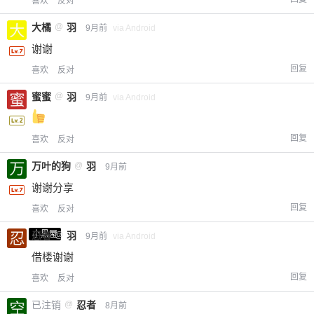
喜欢
反对
¥
6位以上
大橘
@
羽
9月前
via Android
谢谢
您没有权限发布内容，请购买会员或者提升权
6位以上
限。
回复
喜欢
反对
蜜蜜
@
羽
9月前
via Android
忘记密码？
找回
已有帐号？
登录
立刻支付
回复
喜欢
反对
万叶的狗
@
羽
9月前
立刻支付
谢谢分享
回复
喜欢
反对
小黑屋
忍者
@
羽
9月前
via Android
借楼谢谢
回复
喜欢
反对
已注销
@
忍者
8月前