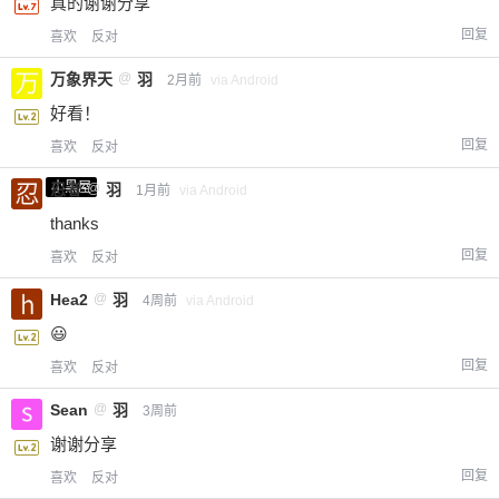
真的谢谢分享
回复
喜欢
反对
万象界天
@
羽
2月前
via Android
好看！
回复
喜欢
反对
小黑屋
忍者
@
羽
1月前
via Android
thanks
回复
喜欢
反对
Hea2
@
羽
4周前
via Android
😃
回复
喜欢
反对
Sean
@
羽
3周前
谢谢分享
回复
喜欢
反对