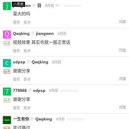
小黑屋
jiangwen
@
羽
9月前
1
via Android
蛮大的吗
回复
喜欢
反对
Qaqking
@
jiangwen
9月前
视频效果 其实也就一般正常话
回复
喜欢
反对
cdpsp
@
Qaqking
8月前
谢谢分享
回复
喜欢
反对
778866
@
cdpsp
6月前
via Android
谢谢分享
回复
喜欢
反对
一生有你
@
Qaqking
4月前
via Android
走过路过