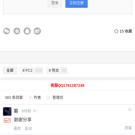
登录
立刻注册
15
收藏
全部
# FC2
359
# 熊女
65
客服QQ1781287248
383 条回复
A
作者
M
管理员
1
羽
9月前
1
谢谢分享
回复
喜欢
反对