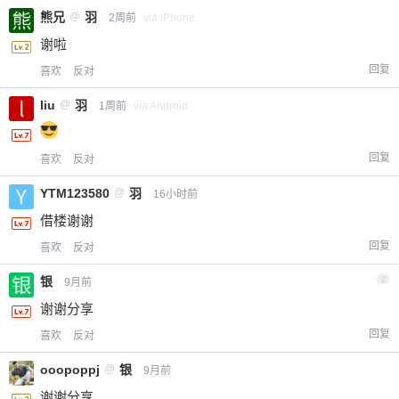
熊兄
@
羽
2周前
via iPhone
谢啦
回复
喜欢
反对
liu
@
羽
1周前
via Android
回复
喜欢
反对
YTM123580
@
羽
16小时前
借楼谢谢
回复
喜欢
反对
银
2
9月前
谢谢分享
回复
喜欢
反对
ooopoppj
@
银
9月前
谢谢分享