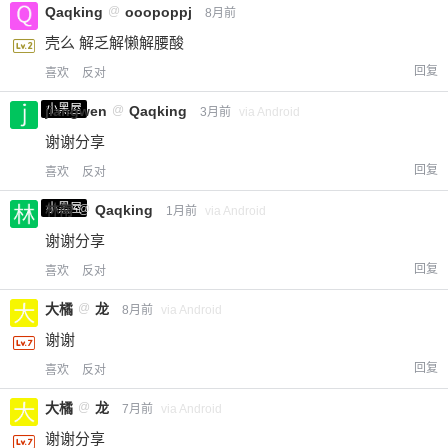
Qaqking
@
ooopoppj
8月前
壳么 解乏解懒解腰酸
回复
喜欢
反对
小黑屋
jiangwen
@
Qaqking
3月前
via Android
谢谢分享
回复
喜欢
反对
小黑屋
林南
@
Qaqking
1月前
via Android
谢谢分享
回复
喜欢
反对
大橘
@
龙
8月前
via Android
谢谢
回复
喜欢
反对
大橘
@
龙
7月前
via Android
谢谢分享