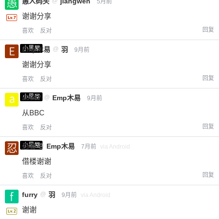
愚人码头
@
jiangwen
5月前
谢谢分享
回复
喜欢
反对
小黑屋
Emp木易
@
羽
9月前
谢谢分享
回复
喜欢
反对
小黑屋
a0987
@
Emp木易
9月前
从BBC
回复
喜欢
反对
小黑屋
忍者
@
Emp木易
7月前
via Android
借楼谢谢
回复
喜欢
反对
furry
@
羽
9月前
via Android
谢谢