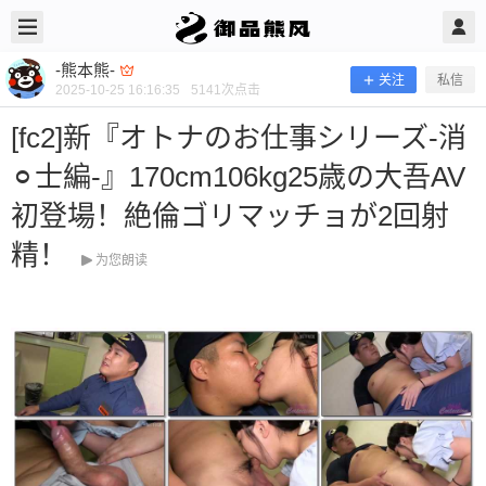
2025/10/25
-熊本熊- @ 御品熊风
-熊本熊-
关注
私信
2025-10-25 16:16:35
5141
次点击
[fc2]新『オトナのお仕事シリーズ-消
⚪︎士編-』170cm106kg25歳の大吾AV
初登場！絶倫ゴリマッチョが2回射
精！
为您朗读
[fc2]新『オトナのお仕事シリーズ-消
⚪︎士編-』170cm106kg25歳の大吾AV
初登場！絶倫ゴリマッチョが2回射
精！
当前隐藏内容需要支付600熊币 已有48人支付 登录