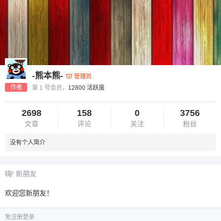
-熊本熊-
管理员
作者
第 1 号会员，
12800 活跃度
2698
158
0
3756
文章
评论
关注
粉丝
没有个人简介
嗨! 新朋友
欢迎您新朋友！
免注册登录