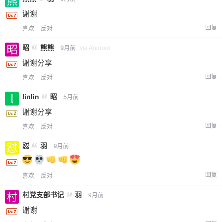
谢谢
回复
喜欢
反对
昭
@
熊熊
9月前
via Android
谢谢分享
回复
喜欢
反对
linlin
@
昭
5月前
谢谢分享
回复
喜欢
反对
怼
@
羽
9月前
回复
喜欢
反对
村党支部书记
@
羽
9月前
谢谢