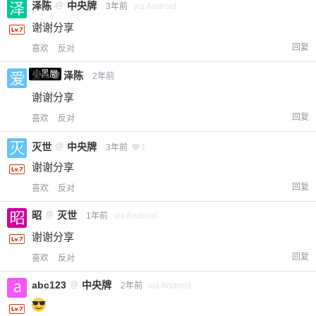
泽陈
@
中央牌
3年前
via Android
谢谢分享
回复
喜欢
反对
小黑屋
爱X
@
泽陈
2年前
谢谢分享
回复
喜欢
反对
灭世
@
中央牌
3年前
1
谢谢分享
回复
喜欢
反对
昭
@
灭世
1年前
via Android
谢谢分享
回复
喜欢
反对
abc123
@
中央牌
2年前
via Android