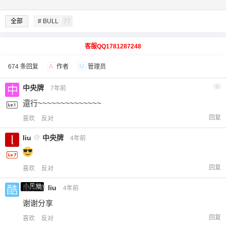
全部
# BULL
77
客服QQ1781287248
674 条回复
A
作者
M
管理员
中央牌
1
7年前
還行~~~~~~~~~~~~~~
回复
喜欢
反对
liu
@
中央牌
4年前
回复
喜欢
反对
小黑屋
酷乐
@
liu
4年前
谢谢分享
回复
喜欢
反对