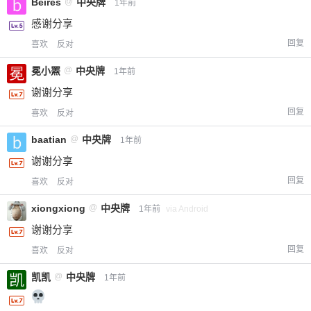
Beires
@
中央牌
1年前
限。
感谢分享
回复
喜欢
反对
忘记密码？
找回
已有帐号？
登录
立刻支付
冕小罴
@
中央牌
1年前
谢谢分享
立刻支付
回复
喜欢
反对
baatian
@
中央牌
1年前
谢谢分享
回复
喜欢
反对
xiongxiong
@
中央牌
1年前
via Android
谢谢分享
回复
喜欢
反对
凯凯
@
中央牌
1年前