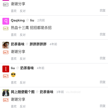
谢谢分享
回复
喜欢
反对
Qaqking
@
liu
2月前
热血十三鹰 招招都是杀招
回复
喜欢
反对
奶茶香味
@
胖胖胖胖胖
4年前
谢谢分享
回复
喜欢
反对
liu
@
奶茶香味
4年前
回复
喜欢
反对
网上随便截个图
@
奶茶香味
3年前
via Android
谢谢分享
回复
喜欢
反对