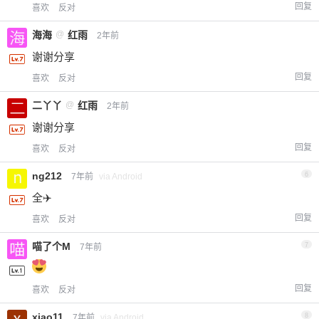
回复
喜欢
反对
海海
@
红雨
2年前
谢谢分享
回复
喜欢
反对
二丫丫
@
红雨
2年前
谢谢分享
回复
喜欢
反对
ng212
6
7年前
via Android
全✈️
回复
喜欢
反对
喵了个M
7
7年前
回复
喜欢
反对
xiao11
8
7年前
via Android