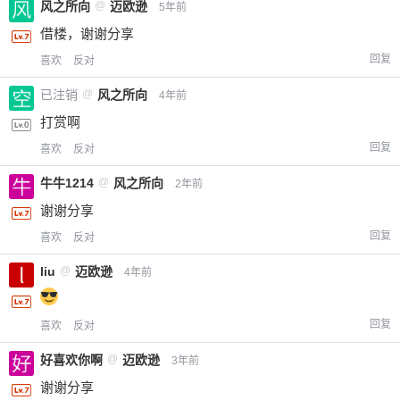
风之所向
@
迈欧逊
5年前
借楼，谢谢分享
回复
喜欢
反对
已注销
@
风之所向
4年前
打赏啊
回复
喜欢
反对
牛牛1214
@
风之所向
2年前
谢谢分享
回复
喜欢
反对
liu
@
迈欧逊
4年前
回复
喜欢
反对
好喜欢你啊
@
迈欧逊
3年前
谢谢分享