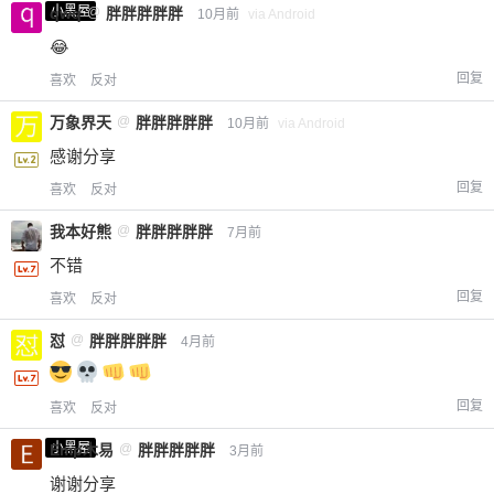
小黑屋
qwq
@
胖胖胖胖胖
10月前
via Android
😂
回复
喜欢
反对
万象界天
@
胖胖胖胖胖
10月前
via Android
感谢分享
回复
喜欢
反对
我本好熊
@
胖胖胖胖胖
7月前
不错
回复
喜欢
反对
怼
@
胖胖胖胖胖
4月前
回复
喜欢
反对
小黑屋
Emp木易
@
胖胖胖胖胖
3月前
谢谢分享