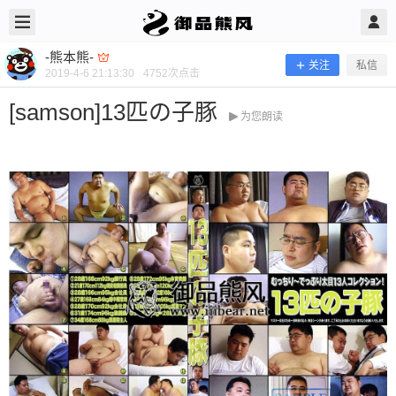
2019/4/06
-熊本熊- @ 御品熊风
-熊本熊-
关注
私信
2019-4-6 21:13:30
4752
次点击
[samson]13匹の子豚
为您朗读
[samson]13匹の子豚
当前隐藏内容需要支付100熊币 已有128人支付 登