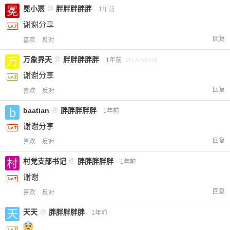
冕小罴
@
胖胖胖胖胖
1年前
谢谢分享
回复
喜欢
反对
万象界天
@
胖胖胖胖胖
1年前
via Android
谢谢分享
回复
喜欢
反对
baatian
@
胖胖胖胖胖
1年前
给-熊本熊-打赏
谢谢分享
回复
喜欢
反对
付费内容
2
5
10
元
元
元
村党支部书记
@
胖胖胖胖胖
1年前
20
50
谢谢
自定义
元
元
回复
喜欢
反对
¥
天天
@
胖胖胖胖胖
1年前
6位以上