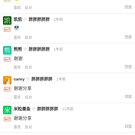
您没有权限发布内容，请购买会员或者提升权
6位以上
回复
喜欢
反对
限。
凯凯
@
胖胖胖胖胖
1年前
回复
喜欢
反对
忘记密码？
找回
已有帐号？
登录
立刻支付
熊熊
@
胖胖胖胖胖
1年前
立刻支付
谢谢
回复
喜欢
反对
carey
@
胖胖胖胖胖
1年前
谢谢分享
回复
喜欢
反对
米粒墨鱼
@
胖胖胖胖胖
11月前
谢谢分享
回复
喜欢
反对