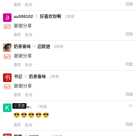
回复
喜欢
反对
aa508102
@
好喜欢你啊
1年前
谢谢分享
回复
喜欢
反对
奶茶香味
@
迈欧逊
3年前
谢谢分享
回复
喜欢
反对
书记
@
奶茶香味
2年前
谢谢分享
回复
喜欢
反对
小黑屋
KISSwu、
3
7年前
回复
喜欢
反对