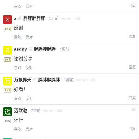
回复
喜欢
反对
x
@
胖胖胖胖胖
1月前
via Android
感谢
回复
喜欢
反对
asdny
@
胖胖胖胖胖
4周前
谢谢分享
回复
喜欢
反对
万象界天
@
胖胖胖胖胖
1周前
via Android
好看！
回复
喜欢
反对
迈欧逊
2
7年前
via Android
还行
回复
喜欢
反对