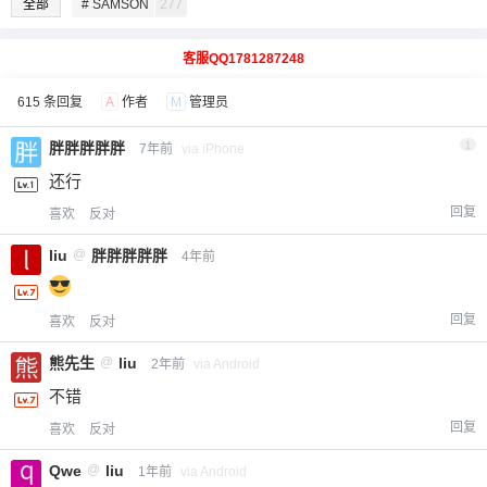
全部
# SAMSON
277
客服QQ1781287248
615 条回复
A
作者
M
管理员
胖胖胖胖胖
1
7年前
via iPhone
还行
回复
喜欢
反对
liu
@
胖胖胖胖胖
4年前
回复
喜欢
反对
熊先生
@
liu
2年前
via Android
不错
回复
喜欢
反对
Qwe
@
liu
1年前
via Android