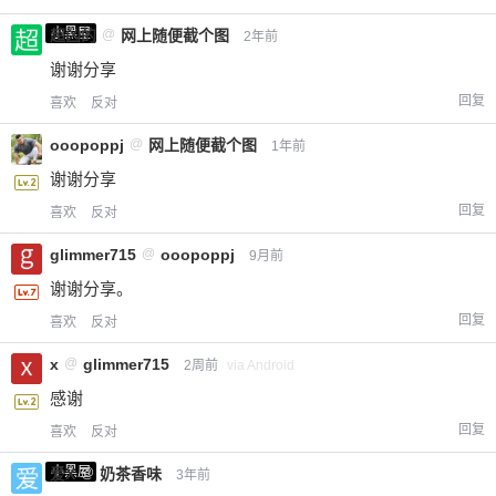
小黑屋
超凶的
@
网上随便截个图
2年前
谢谢分享
回复
喜欢
反对
ooopoppj
@
网上随便截个图
1年前
谢谢分享
回复
喜欢
反对
glimmer715
@
ooopoppj
9月前
谢谢分享。
回复
喜欢
反对
x
@
glimmer715
2周前
via Android
感谢
回复
喜欢
反对
小黑屋
爱X
@
奶茶香味
3年前