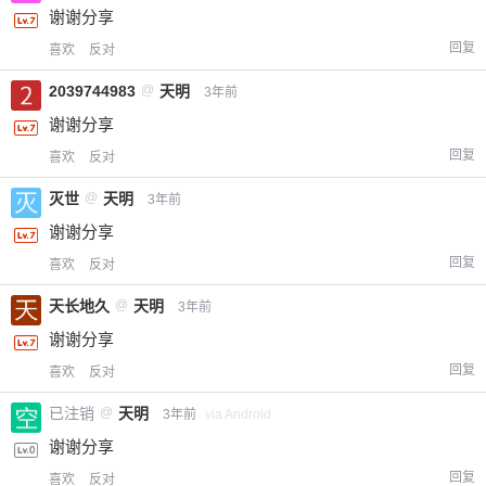
谢谢分享
20
50
自定义
元
元
回复
喜欢
反对
2039744983
@
天明
3年前
¥
6位以上
谢谢分享
回复
喜欢
反对
您没有权限发布内容，请购买会员或者提升权
6位以上
限。
灭世
@
天明
3年前
谢谢分享
回复
喜欢
反对
忘记密码？
找回
已有帐号？
登录
立刻支付
天长地久
@
天明
3年前
谢谢分享
立刻支付
回复
喜欢
反对
已注销
@
天明
3年前
via Android
谢谢分享
回复
喜欢
反对