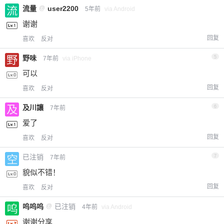
流量
@
user2200
5年前
via Android
谢谢
回复
喜欢
反对
野味
5
7年前
via iPhone
可以
回复
喜欢
反对
及川讓
6
7年前
爱了
回复
喜欢
反对
已注销
7
7年前
貌似不错！
回复
喜欢
反对
呜呜呜
@
已注销
4年前
via Android
谢谢分享