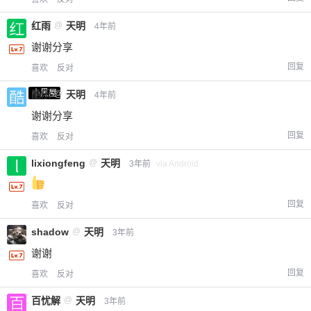
红雨
@
天明
4年前
谢谢分享
回复
喜欢
反对
小黑屋
酷乐
@
天明
4年前
谢谢分享
回复
喜欢
反对
lixiongfeng
@
天明
3年前
via Android
回复
喜欢
反对
shadow
@
天明
3年前
谢谢
给-熊本熊-打赏
回复
喜欢
反对
付费内容
2
5
10
元
元
元
百忧解
@
天明
3年前