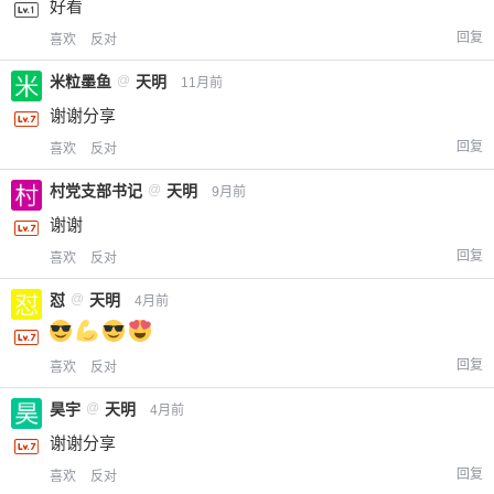
好看
回复
喜欢
反对
米粒墨鱼
@
天明
11月前
谢谢分享
回复
喜欢
反对
村党支部书记
@
天明
9月前
谢谢
回复
喜欢
反对
怼
@
天明
4月前
回复
喜欢
反对
昊宇
@
天明
4月前
谢谢分享
回复
喜欢
反对