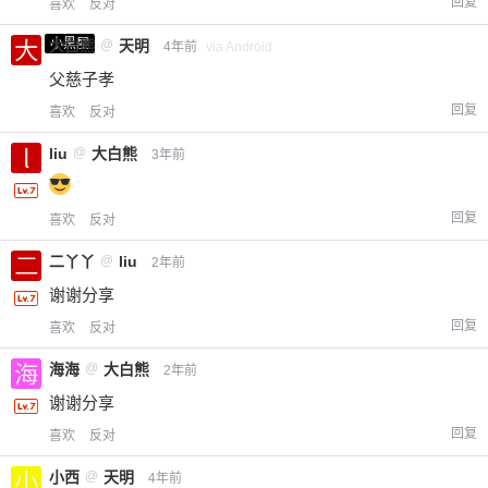
回复
喜欢
反对
小黑屋
大白熊
@
天明
4年前
via Android
父慈子孝
回复
喜欢
反对
liu
@
大白熊
3年前
回复
喜欢
反对
二丫丫
@
liu
2年前
谢谢分享
回复
喜欢
反对
海海
@
大白熊
2年前
谢谢分享
回复
喜欢
反对
小西
@
天明
4年前