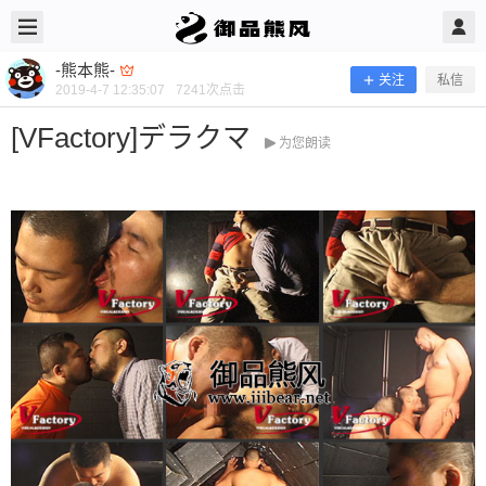
2019/4/07
-熊本熊- @ 御品熊风
-熊本熊-
关注
私信
2019-4-7 12:35:07
7241
次点击
[VFactory]デラクマ
为您朗读
[VFactory]デラクマ
当前隐藏内容需要支付100熊币 已有171人支付 登