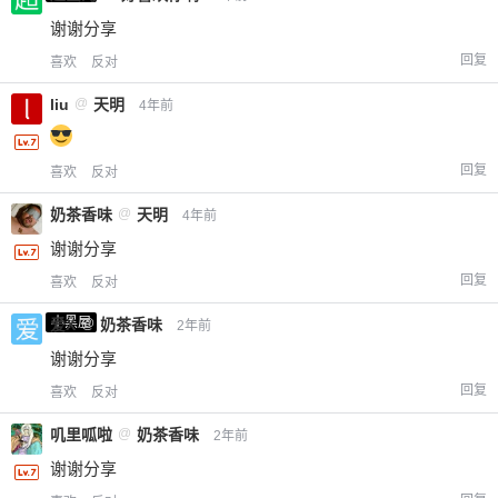
谢谢分享
回复
喜欢
反对
liu
@
天明
4年前
回复
喜欢
反对
奶茶香味
@
天明
4年前
谢谢分享
回复
喜欢
反对
小黑屋
爱X
@
奶茶香味
2年前
谢谢分享
回复
喜欢
反对
叽里呱啦
@
奶茶香味
2年前
谢谢分享