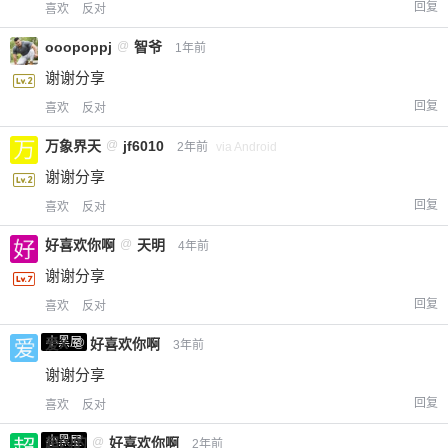
回复
喜欢
反对
ooopoppj
@
智爷
1年前
谢谢分享
回复
喜欢
反对
万象界天
@
jf6010
2年前
via Android
谢谢分享
回复
喜欢
反对
好喜欢你啊
@
天明
4年前
谢谢分享
回复
喜欢
反对
小黑屋
爱X
@
好喜欢你啊
3年前
谢谢分享
回复
喜欢
反对
小黑屋
超凶的
@
好喜欢你啊
2年前