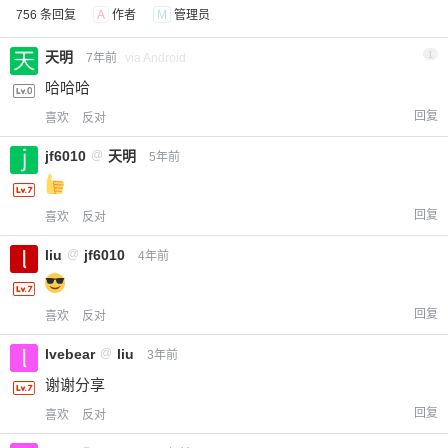
756 条回复
A
作者
M
管理员
天明
1
7年前
via Android
哈哈哈
回复
喜欢
反对
jf6010
@
天明
5年前
回复
喜欢
反对
liu
@
jf6010
4年前
回复
喜欢
反对
lvebear
@
liu
3年前
谢谢分享
回复
喜欢
反对