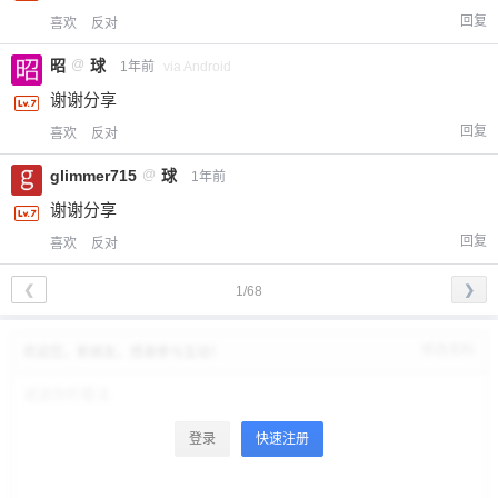
回复
喜欢
反对
昭
@
球
1年前
via Android
谢谢分享
回复
喜欢
反对
glimmer715
@
球
1年前
谢谢分享
回复
喜欢
反对
❮
❯
1/68
修改资料
欢迎您，新朋友，感谢参与互动！
登录
快速注册