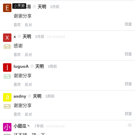
小黑屋
Emp木易
@
天明
3月前
谢谢分享
回复
喜欢
反对
x
@
天明
3月前
via Android
感谢
回复
喜欢
反对
luguoA
@
天明
3周前
谢谢分享
回复
喜欢
反对
asdny
@
天明
3周前
谢谢分享
回复
喜欢
反对
小甜瓜丶
2
7年前
via Android