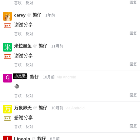
回复
喜欢
反对
carey
@
熊仔
1年前
谢谢分享
回复
喜欢
反对
米粒墨鱼
@
熊仔
11月前
谢谢分享
回复
喜欢
反对
小黑屋
qwq
@
熊仔
10月前
via Android
😂
回复
喜欢
反对
万象界天
@
熊仔
10月前
via Android
感谢分享
回复
喜欢
反对
Lincoln
@
熊仔
8月前