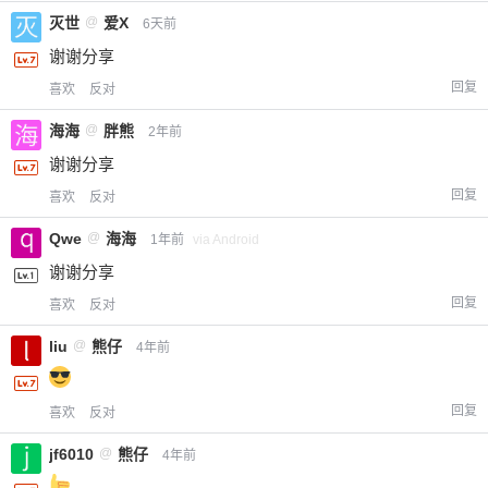
灭世
@
爱X
6天前
谢谢分享
回复
喜欢
反对
海海
@
胖熊
2年前
谢谢分享
回复
喜欢
反对
Qwe
@
海海
1年前
via Android
谢谢分享
回复
喜欢
反对
liu
@
熊仔
4年前
回复
喜欢
反对
jf6010
@
熊仔
4年前