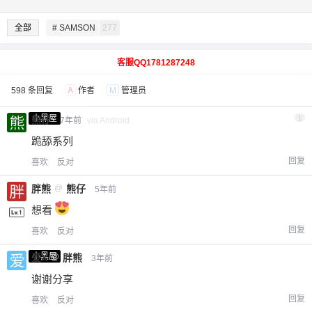
全部
# SAMSON
277
客服QQ1781287248
598 条回复
A
作者
M
管理员
小黑屋
熊仔
1
7年前
via Android
跪舔系列
回复
喜欢
反对
胖熊
@
熊仔
5年前
想看
回复
喜欢
反对
小黑屋
爱X
@
胖熊
3年前
谢谢分享
回复
喜欢
反对