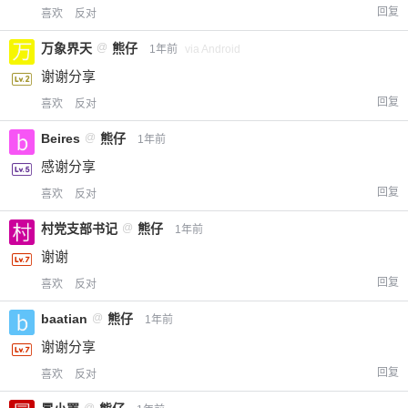
20
50
回复
自定义
喜欢
反对
元
元
万象界天
@
熊仔
1年前
via Android
¥
谢谢分享
6位以上
回复
喜欢
反对
您没有权限发布内容，请购买会员或者提升权
6位以上
Beires
@
熊仔
1年前
限。
感谢分享
回复
喜欢
反对
忘记密码？
找回
已有帐号？
登录
立刻支付
村党支部书记
@
熊仔
1年前
谢谢
立刻支付
回复
喜欢
反对
baatian
@
熊仔
1年前
谢谢分享
回复
喜欢
反对
@