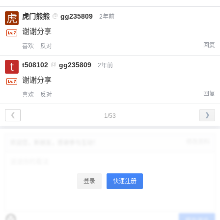
虎门熊熊
@
gg235809
2年前
谢谢分享
回复
喜欢
反对
t508102
@
gg235809
2年前
谢谢分享
回复
喜欢
反对
❮
❯
1/53
修改资料
欢迎您，新朋友，感谢参与互动！
登录
快速注册