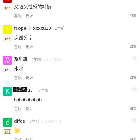
又骚又性感的裤裤
回复
喜欢
反对
fcope
@
xxxxu13
1年前
谢谢分享
回复
喜欢
反对
及川讓
4
7年前
via iPhone
水水
回复
喜欢
反对
小黑屋
KISSwu、
5
7年前
66666666666
回复
喜欢
反对
dffgg
6
7年前
via Android
回复
喜欢
反对