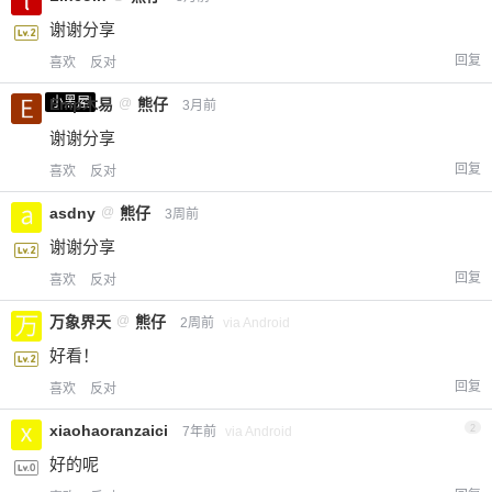
谢谢分享
回复
喜欢
反对
小黑屋
Emp木易
@
熊仔
3月前
谢谢分享
回复
喜欢
反对
asdny
@
熊仔
3周前
谢谢分享
回复
喜欢
反对
万象界天
@
熊仔
2周前
via Android
好看！
回复
喜欢
反对
xiaohaoranzaici
2
7年前
via Android
好的呢