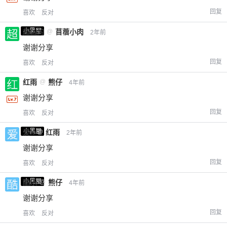
回复
喜欢
反对
小黑屋
超凶的
@
苜蓿小肉
2年前
谢谢分享
回复
喜欢
反对
红雨
@
熊仔
4年前
谢谢分享
回复
喜欢
反对
小黑屋
爱X
@
红雨
2年前
谢谢分享
回复
喜欢
反对
小黑屋
酷乐
@
熊仔
4年前
谢谢分享
回复
喜欢
反对