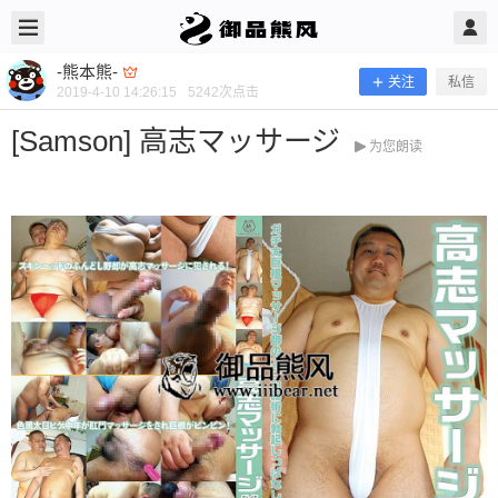
2019/4/10
-熊本熊- @ 御品熊风
-熊本熊-
关注
私信
2019-4-10 14:26:15
5242
次点击
[Samson] 高志マッサージ
为您朗读
[Samson] 高志マッサージ
当前隐藏内容需要支付200熊币 已有70人支付 登录