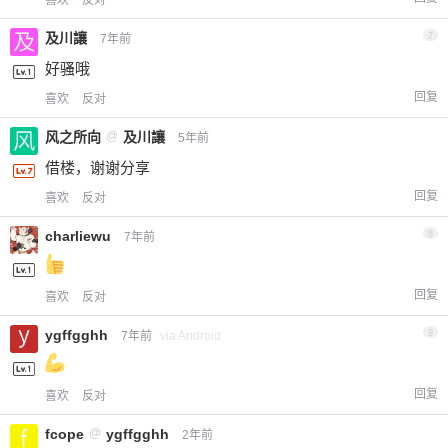
及川讓
7
7年前
好骚哦
回复
喜欢
反对
风之所向
@
及川讓
5年前
借楼，谢谢分享
回复
喜欢
反对
charliewu
8
7年前
回复
喜欢
反对
ygffgghh
9
7年前
via Android
回复
喜欢
反对
fcope
@
ygffgghh
2年前