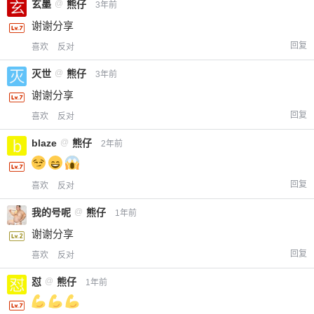
玄墨
@
熊仔
3年前
谢谢分享
回复
喜欢
反对
灭世
@
熊仔
3年前
谢谢分享
回复
喜欢
反对
blaze
@
熊仔
2年前
回复
喜欢
反对
我的号呢
@
熊仔
1年前
谢谢分享
给-熊本熊-打赏
回复
喜欢
反对
怼
@
熊仔
1年前
付费内容
2
5
10
元
元
元