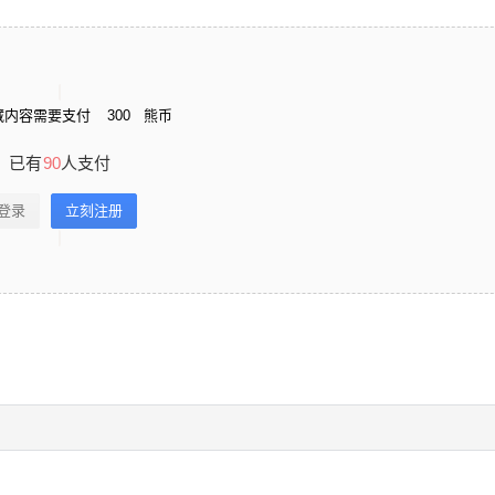
藏内容需要支付
300
熊币
已有
90
人支付
登录
立刻注册