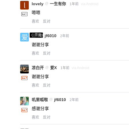
lovely
@
一生有你
1年前
via Android
嗯嗯
喜欢
反对
小黑屋
爱X
@
jf6010
2年前
谢谢分享
喜欢
反对
凉白开
@
爱X
1年前
via Android
谢谢分享
喜欢
反对
叽里呱啦
@
jf6010
2年前
感谢分享
喜欢
反对