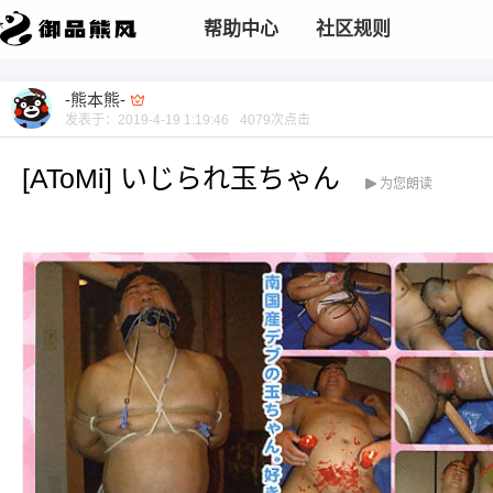
帮助中心
社区规则
-熊本熊-
发表于：
2019-4-19 1:19:46
4079
次点击
[AToMi] いじられ玉ちゃん
为您朗读