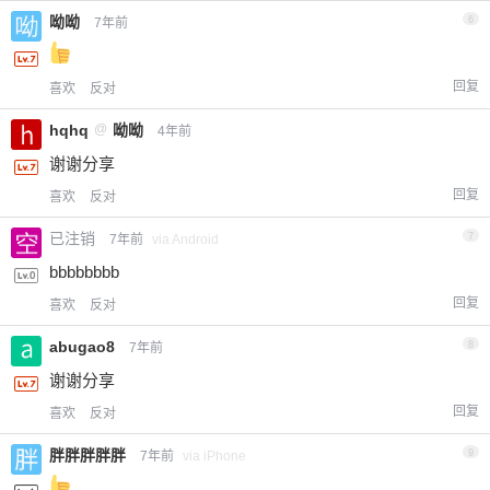
呦呦
6
7年前
回复
喜欢
反对
hqhq
@
呦呦
4年前
谢谢分享
回复
喜欢
反对
已注销
7
7年前
via Android
bbbbbbbb
回复
喜欢
反对
abugao8
8
7年前
谢谢分享
回复
喜欢
反对
胖胖胖胖胖
9
7年前
via iPhone