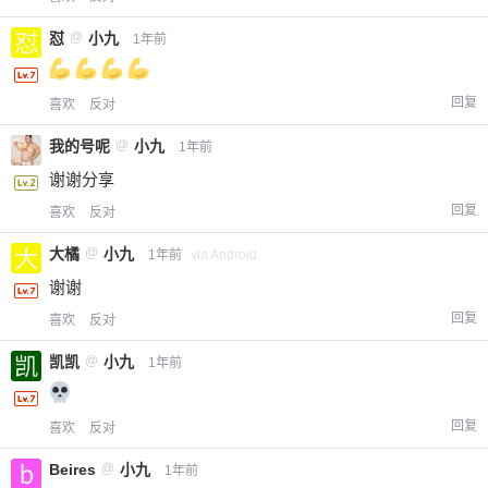
怼
@
小九
1年前
忘记密码？
找回
已有帐号？
登录
立刻支付
回复
喜欢
反对
立刻支付
我的号呢
@
小九
1年前
谢谢分享
回复
喜欢
反对
大橘
@
小九
1年前
via Android
谢谢
回复
喜欢
反对
凯凯
@
小九
1年前
回复
喜欢
反对
Beires
@
小九
1年前