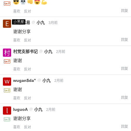
回复
喜欢
反对
小黑屋
Emp木易
@
小九
3月前
谢谢分享
回复
喜欢
反对
村党支部书记
@
小九
2月前
谢谢
回复
喜欢
反对
wugan$da"
@
小九
2月前
谢谢
回复
喜欢
反对
luguoA
@
小九
2月前
谢谢分享
回复
喜欢
反对