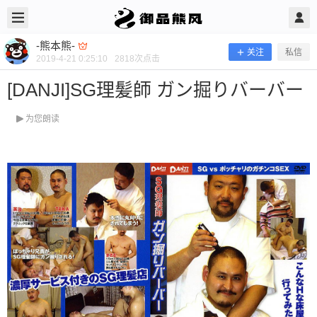
2019/4/21
-熊本熊- @ 御品熊风
-熊本熊-
关注
私信
2019-4-21 0:25:10
2818
次点击
[DANJI]SG理髪師 ガン掘りバーバー
为您朗读
[DANJI]SG理髪師 ガン掘りバーバー
当前隐藏内容需要支付100熊币 已有32人支付 登录