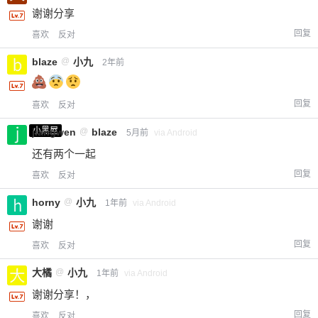
谢谢分享
回复
喜欢
反对
blaze
@
小九
2年前
回复
喜欢
反对
给-熊本熊-打赏
小黑屋
jiangwen
@
blaze
5月前
via Android
还有两个一起
付费内容
2
5
10
元
元
元
回复
喜欢
反对
20
50
自定义
元
元
horny
@
小九
1年前
via Android
谢谢
¥
回复
喜欢
反对
6位以上
大橘
@
小九
1年前
via Android
您没有权限发布内容，请购买会员或者提升权
6位以上
谢谢分享！，
限。
回复
喜欢
反对