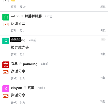
回复
喜欢
反对
m159
@
胖胖胖胖胖
2年前
谢谢分享
回复
喜欢
反对
小黑屋
parkding
10
7年前
被弄成光头
回复
喜欢
反对
玄墨
@
parkding
4年前
谢谢分享
回复
喜欢
反对
xinyun
@
玄墨
2年前
谢谢分享
回复
喜欢
反对