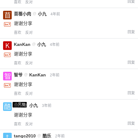
回复
喜欢
反对
苜蓿小肉
@
小九
4年前
谢谢分享
回复
喜欢
反对
KanKan
@
小九
4年前
谢谢分享
回复
喜欢
反对
智爷
@
KanKan
2年前
谢谢分享
回复
喜欢
反对
小黑屋
酷乐
@
小九
3年前
谢谢分享
回复
喜欢
反对
tangc2010
@
酷乐
2年前