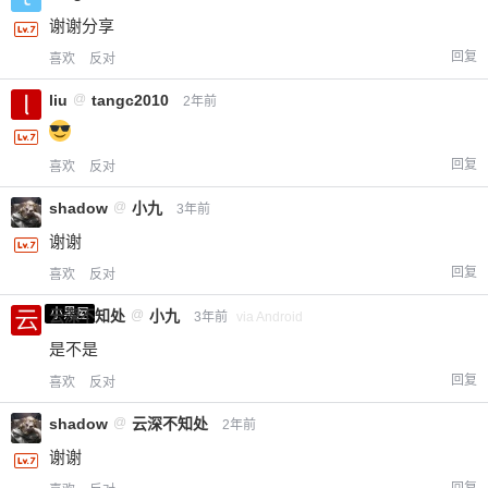
谢谢分享
回复
喜欢
反对
liu
@
tangc2010
2年前
回复
喜欢
反对
shadow
@
小九
3年前
谢谢
回复
喜欢
反对
小黑屋
云深不知处
@
小九
3年前
via Android
是不是
回复
喜欢
反对
shadow
@
云深不知处
2年前
谢谢
回复