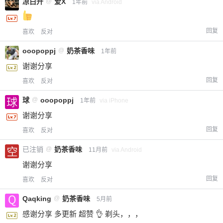
凉白开
@
爱X
1年前
via Android
回复
喜欢
反对
ooopoppj
@
奶茶香味
1年前
谢谢分享
回复
喜欢
反对
球
@
ooopoppj
1年前
via iPhone
谢谢分享
回复
喜欢
反对
已注销
@
奶茶香味
11月前
via Android
谢谢分享
回复
喜欢
反对
Qaqking
@
奶茶香味
5月前
感谢分享 多更新 超赞 👌 剃头，，，