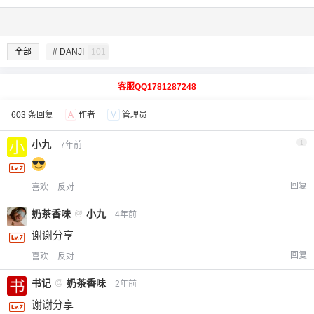
全部
# DANJI
101
客服QQ1781287248
603 条回复
A
作者
M
管理员
小九
1
7年前
回复
喜欢
反对
奶茶香味
@
小九
4年前
谢谢分享
回复
喜欢
反对
书记
@
奶茶香味
2年前
谢谢分享