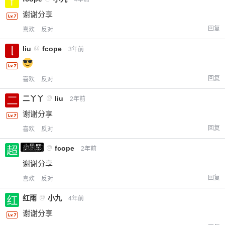
谢谢分享
回复
喜欢
反对
liu
@
fcope
3年前
回复
喜欢
反对
二丫丫
@
liu
2年前
谢谢分享
回复
喜欢
反对
小黑屋
超凶的
@
fcope
2年前
谢谢分享
回复
喜欢
反对
红雨
@
小九
4年前
谢谢分享