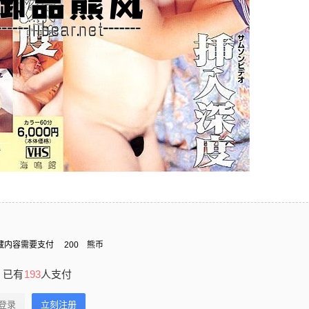
藏内容需要支付
200
熊币
已有
193
人支付
登录
立刻注册