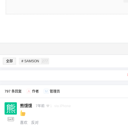
全部
# SAMSON
277
797 条回复
A
作者
M
管理员
熊馍馍
7年前
1
via iPhone
喜欢
反对