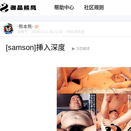
帮助中心
社区规则
-熊本熊-
发表于：
2019-5-11 16:21:02
7935
次点击
[samson]挿入深度
为您朗读