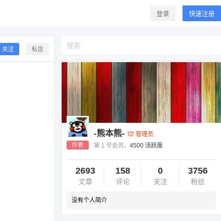
登录
快速注册
关注
私信
-熊本熊-
管理员
作者
第 1 号会员，
4500 活跃度
2693
158
0
3756
文章
评论
关注
粉丝
没有个人简介