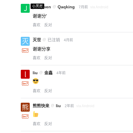
小黑屋
jiangwen
@
Qaqking
7月前
via Android
谢谢分′
喜欢
反对
灭世
@
已注销
4月前
谢谢分享
喜欢
反对
liu
@
金鑫
4年前
喜欢
反对
熊熊快来
@
liu
2年前
via Android
喜欢
反对