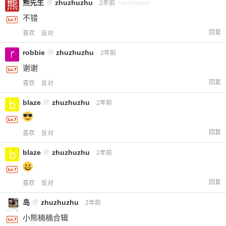
熊先生
@
zhuzhuzhu
2年前
via Android
付费内容
2
5
10
不错
元
元
元
回复
喜欢
反对
20
50
自定义
元
元
robbie
@
zhuzhuzhu
2年前
谢谢
¥
6位以上
回复
喜欢
反对
blaze
@
zhuzhuzhu
2年前
您没有权限发布内容，请购买会员或者提升权
6位以上
限。
回复
喜欢
反对
blaze
@
zhuzhuzhu
2年前
忘记密码？
找回
已有帐号？
登录
立刻支付
回复
喜欢
反对
立刻支付
岛
@
zhuzhuzhu
2年前
小熊楠楠合辑