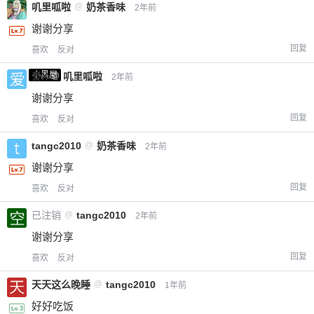
叽里呱啦
@
奶茶香味
2年前
谢谢分享
回复
喜欢
反对
小黑屋
爱X
@
叽里呱啦
2年前
谢谢分享
回复
喜欢
反对
tangc2010
@
奶茶香味
2年前
谢谢分享
回复
喜欢
反对
已注销
@
tangc2010
2年前
谢谢分享
回复
喜欢
反对
天天这么晚睡
@
tangc2010
1年前
好好吃饭