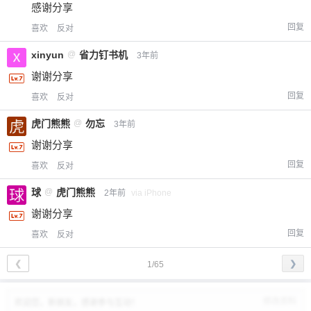
感谢分享
回复
喜欢
反对
xinyun
@
省力钉书机
3年前
谢谢分享
回复
喜欢
反对
虎门熊熊
@
勿忘
3年前
谢谢分享
回复
喜欢
反对
球
@
虎门熊熊
2年前
via iPhone
谢谢分享
回复
喜欢
反对
❮
❯
1/65
修改资料
欢迎您，新朋友，感谢参与互动！