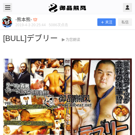
2019/4/03
-熊本熊- @ 御品熊风
-熊本熊-
关注
私信
2019-4-3 20:25:44
5086
次点击
[BULL]デブリー
为您朗读
[BULL]デブリー
当前隐藏内容需要支付100熊币 已有119人支付 登