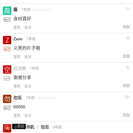
磊
7
7年前
via Android
身材真好
回复
喜欢
反对
Zero
8
7年前
义男的片子哦
回复
喜欢
反对
已注销
9
7年前
谢谢分享
回复
喜欢
反对
勿忘
10
7年前
via Android
66666
回复
喜欢
反对
小黑屋
省力钉书机
@
勿忘
4年前