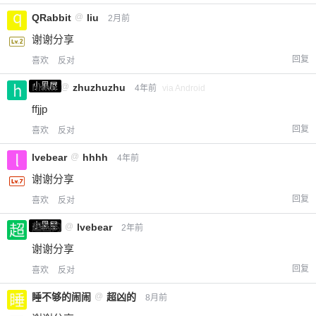
QRabbit
@
liu
2月前
谢谢分享
回复
喜欢
反对
小黑屋
hhhh
@
zhuzhuzhu
4年前
via Android
ffjjp
回复
喜欢
反对
lvebear
@
hhhh
4年前
谢谢分享
回复
喜欢
反对
小黑屋
超凶的
@
lvebear
2年前
谢谢分享
回复
喜欢
反对
睡不够的闹闹
@
超凶的
8月前