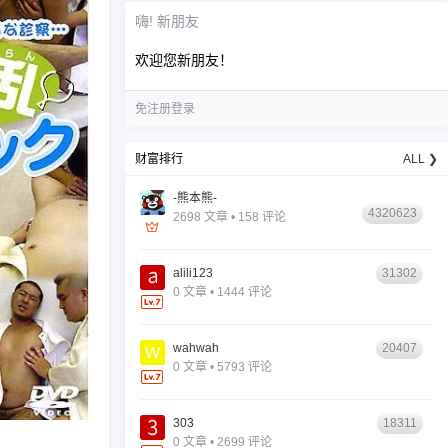
嗨! 新朋友
欢迎您新朋友！
免注册登录
财富排行
ALL ❯
-熊本熊-
4320623
2698 文章 • 158 评论
alili123
31302
0 文章 • 1444 评论
wahwah
20407
0 文章 • 5793 评论
303
18311
0 文章 • 2699 评论