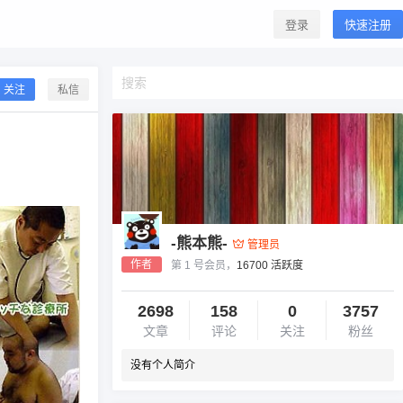
登录
快速注册
关注
私信
-熊本熊-
管理员
作者
第 1 号会员，
16700 活跃度
2698
158
0
3757
文章
评论
关注
粉丝
没有个人简介