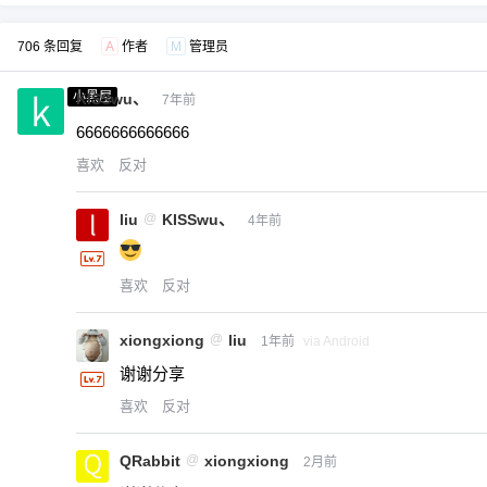
706 条回复
A
作者
M
管理员
小黑屋
KISSwu、
7年前
6666666666666
喜欢
反对
liu
@
KISSwu、
4年前
喜欢
反对
xiongxiong
@
liu
1年前
via Android
谢谢分享
喜欢
反对
QRabbit
@
xiongxiong
2月前