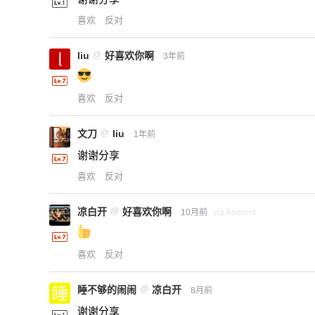
喜欢
反对
liu
@
好喜欢你啊
3年前
喜欢
反对
文刀
@
liu
1年前
谢谢分享
喜欢
反对
凉白开
@
好喜欢你啊
10月前
via Android
喜欢
反对
睡不够的闹闹
@
凉白开
8月前
谢谢分享