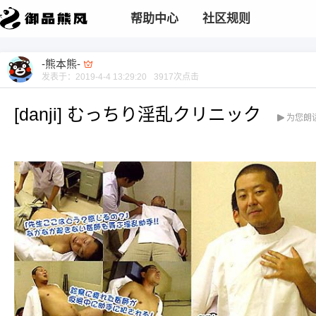
帮助中心
社区规则
-熊本熊-
发表于：
2019-4-4 13:29:20
3917
次点击
[danji] むっちり淫乱クリニック
为您朗