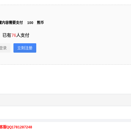
藏内容需要支付
100
熊币
已有
76
人支付
登录
立刻注册
客服QQ1781287248