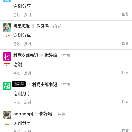
谢谢分享
回复
喜欢
反对
叽里呱啦
@
你好吗
3年前
谢谢分享
回复
喜欢
反对
村党支部书记
@
你好吗
1年前
谢谢
回复
喜欢
反对
小黑屋
超凶的
@
村党支部书记
1年前
谢谢分享
回复
喜欢
反对
ooopoppj
@
你好吗
1年前
谢谢分享
回复
喜欢
反对