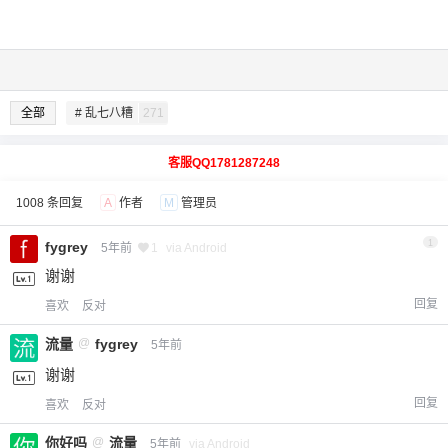
全部
# 乱七八糟
271
客服QQ1781287248
1008 条回复
A
作者
M
管理员
1
fygrey
5年前
1
via Android
谢谢
回复
喜欢
反对
流量
@
fygrey
5年前
谢谢
回复
喜欢
反对
你好吗
@
流量
5年前
via Android