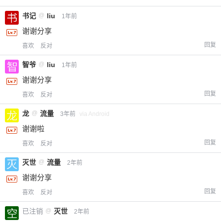
书记
@
liu
1年前
谢谢分享
回复
喜欢
反对
智爷
@
liu
1年前
谢谢分享
回复
喜欢
反对
龙
@
流量
3年前
via Android
谢谢啦
回复
喜欢
反对
灭世
@
流量
2年前
谢谢分享
回复
喜欢
反对
已注销
@
灭世
2年前