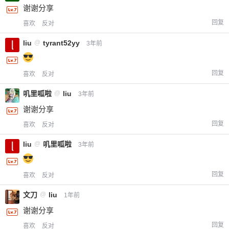
谢谢分享
回复
喜欢
反对
liu
@
tyrant52yy
3年前
回复
喜欢
反对
叽里呱啦
@
liu
3年前
谢谢分享
回复
喜欢
反对
liu
@
叽里呱啦
3年前
回复
喜欢
反对
文刀
@
liu
1年前
谢谢分享
回复
喜欢
反对