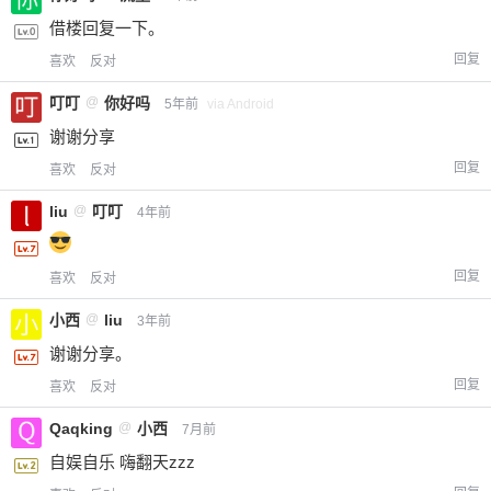
借楼回复一下。
回复
喜欢
反对
叮叮
@
你好吗
5年前
via Android
谢谢分享
回复
喜欢
反对
liu
@
叮叮
4年前
回复
喜欢
反对
小西
@
liu
3年前
谢谢分享。
回复
喜欢
反对
Qaqking
@
小西
7月前
自娱自乐 嗨翻天zzz