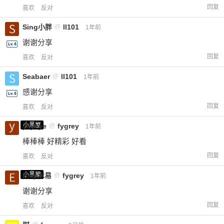
回复
喜欢
反对
Sing小胖
@
ll101
1年前
谢谢分享
回复
喜欢
反对
Seabaer
@
ll101
1年前
感谢分享
回复
喜欢
反对
小黑屋
yeyeye
@
fygrey
1年前
棒棒棒 好精彩 好看
回复
喜欢
反对
小黑屋
Emp木易
@
fygrey
1年前
谢谢分享
回复
喜欢
反对