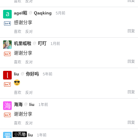
回复
喜欢
反对
agel昭
@
Qaqking
5月前
感谢分享
回复
喜欢
反对
叽里呱啦
@
叮叮
1月前
谢谢分享
回复
喜欢
反对
liu
@
你好吗
5年前
回复
喜欢
反对
海海
@
liu
1年前
谢谢分享
回复
喜欢
反对
小黑屋
爱X
@
liu
1年前