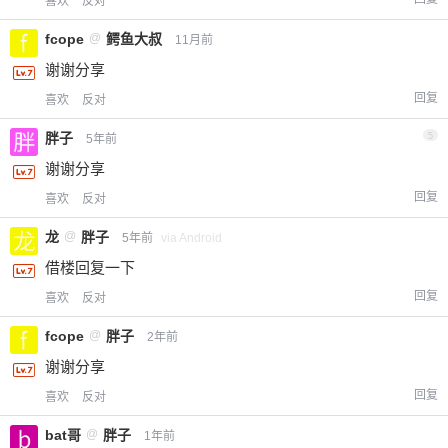
喜欢
反对
fcope
@
鳄鱼大叔
11月前
谢谢分享
回复
喜欢
反对
胖子
5
5年前
谢谢分享
回复
喜欢
反对
龙
@
胖子
5年前
via Android
借楼回复一下
回复
喜欢
反对
fcope
@
胖子
2年前
谢谢分享
回复
喜欢
反对
bat哥
@
胖子
1年前