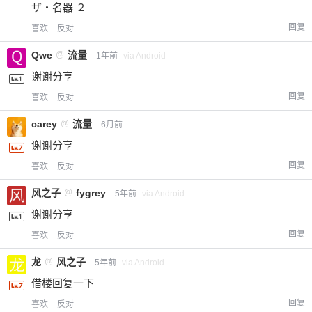
ザ・名器 ２
回复
喜欢
反对
Qwe
@
流量
1年前
via Android
谢谢分享
回复
喜欢
反对
carey
@
流量
6月前
谢谢分享
回复
喜欢
反对
风之子
@
fygrey
5年前
via Android
谢谢分享
回复
喜欢
反对
龙
@
风之子
5年前
via Android
借楼回复一下
回复
喜欢
反对