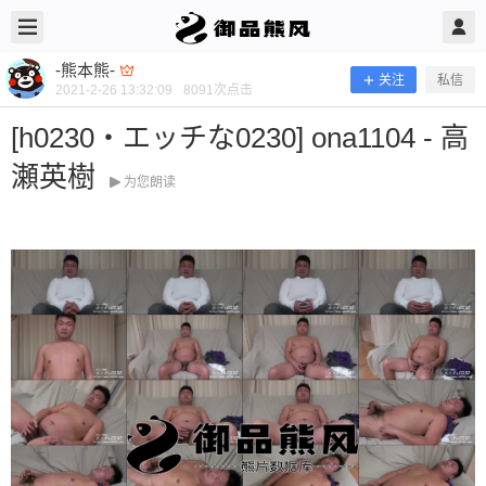
2021/2/26
-熊本熊- @ 御品熊风
-熊本熊-
关注
私信
2021-2-26 13:32:09
8091
次点击
[h0230・エッチな0230] ona1104 - 高
瀬英樹
为您朗读
[h0230・エッチな0230] ona1104 - 高
瀬英樹
当前隐藏内容需要支付100熊币 已有39人支付 登录