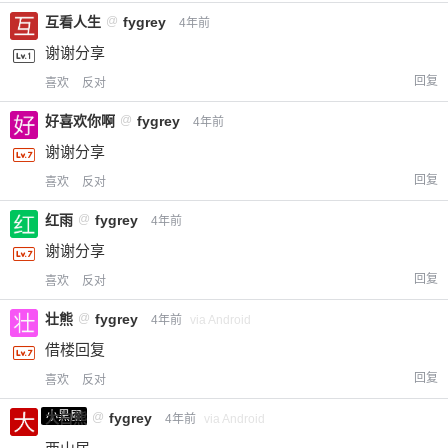
互看人生
@
fygrey
4年前
谢谢分享
回复
喜欢
反对
好喜欢你啊
@
fygrey
4年前
谢谢分享
回复
喜欢
反对
红雨
@
fygrey
4年前
谢谢分享
回复
喜欢
反对
壮熊
@
fygrey
4年前
via Android
借楼回复
回复
喜欢
反对
小黑屋
大白熊
@
fygrey
4年前
via Android