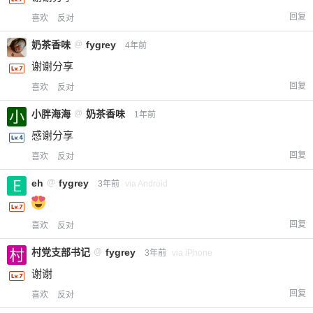
回复
喜欢
反对
奶茶香味
@
fygrey
4年前
谢谢分享
回复
喜欢
反对
小胖海海
@
奶茶香味
1年前
感谢分享
回复
喜欢
反对
给-熊本熊-打赏
eh
@
fygrey
3年前
via Android
付费内容
2
5
10
元
元
元
回复
喜欢
反对
20
50
自定义
元
元
村党支部书记
@
fygrey
3年前
via iPhone
谢谢
¥
6位以上
回复
喜欢
反对