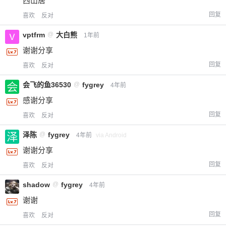
西山居
回复
喜欢
反对
vptfrm
@
大白熊
1年前
谢谢分享
回复
喜欢
反对
会飞的鱼36530
@
fygrey
4年前
感谢分享
回复
喜欢
反对
泽陈
@
fygrey
4年前
via Android
谢谢分享
回复
喜欢
反对
shadow
@
fygrey
4年前
谢谢
回复
喜欢
反对