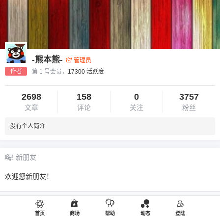
-熊本熊-
管理员
作者
第 1 号会员，
17300 活跃度
2698
158
0
3757
文章
评论
关注
粉丝
没有个人简介
嗨! 新朋友
欢迎您新朋友！
免注册登录
首页
商场
帮助
动态
登陆