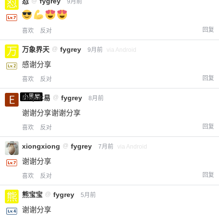
怼
@
fygrey
9月前
回复
喜欢
反对
万象界天
@
fygrey
9月前
via Android
感谢分享
回复
喜欢
反对
小黑屋
Emp木易
@
fygrey
8月前
谢谢分享谢谢分享
回复
喜欢
反对
xiongxiong
@
fygrey
7月前
via Android
谢谢分享
回复
喜欢
反对
熊宝宝
@
fygrey
5月前
谢谢分享