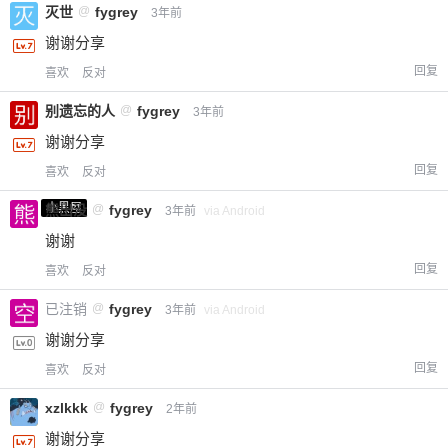
灭世
@
fygrey
3年前
您没有权限发布内容，请购买会员或者提升权
6位以上
限。
谢谢分享
回复
喜欢
反对
别遗忘的人
@
fygrey
3年前
忘记密码？
找回
已有帐号？
登录
立刻支付
谢谢分享
回复
喜欢
反对
立刻支付
小黑屋
熊出没
@
fygrey
3年前
via Android
谢谢
回复
喜欢
反对
已注销
@
fygrey
3年前
via Android
谢谢分享
回复
喜欢
反对
xzlkkk
@
fygrey
2年前
谢谢分享