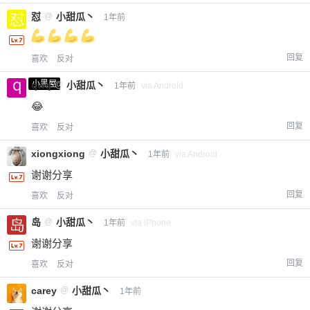
怼
@
小甜瓜丶
1年前
给-熊本熊-打赏
回复
喜欢
反对
付费内容
2
5
10
小黑屋
qwq
@
小甜瓜丶
1年前
via Android
元
元
元
😂
20
50
自定义
元
元
回复
喜欢
反对
xiongxiong
@
小甜瓜丶
1年前
via Android
¥
6位以上
谢谢分享
回复
喜欢
反对
您没有权限发布内容，请购买会员或者提升权
6位以上
限。
岛
@
小甜瓜丶
1年前
via iPhone
谢谢分享
回复
喜欢
反对
忘记密码？
找回
已有帐号？
登录
立刻支付
carey
@
小甜瓜丶
1年前