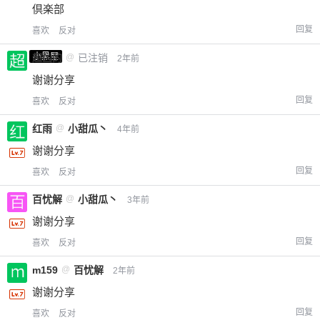
倶楽部
回复
喜欢
反对
小黑屋
超凶的
@
已注销
2年前
谢谢分享
回复
喜欢
反对
红雨
@
小甜瓜丶
4年前
谢谢分享
回复
喜欢
反对
百忧解
@
小甜瓜丶
3年前
谢谢分享
回复
喜欢
反对
m159
@
百忧解
2年前
谢谢分享
回复
喜欢
反对