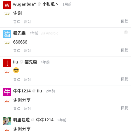
wugan$da"
@
小甜瓜丶
1月前
谢谢
回复
喜欢
反对
猫先森
2
7年前
via Android
666666
回复
喜欢
反对
liu
@
猫先森
4年前
回复
喜欢
反对
牛牛1214
@
liu
2年前
谢谢分享
回复
喜欢
反对
叽里呱啦
@
牛牛1214
2年前
谢谢分享