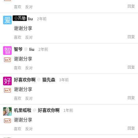
回复
喜欢
反对
小黑屋
爱X
@
liu
2年前
谢谢分享
回复
喜欢
反对
智爷
@
liu
2年前
谢谢分享
回复
喜欢
反对
好喜欢你啊
@
猫先森
3年前
谢谢分享
回复
喜欢
反对
叽里呱啦
@
好喜欢你啊
1年前
谢谢分享
回复
喜欢
反对