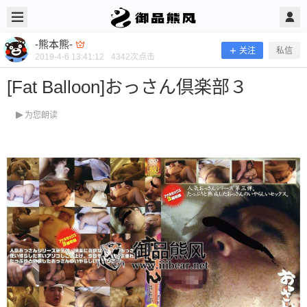
2019/4/06
-熊本熊- @ 御品熊风
-熊本熊-
关注
私信
2019-4-6 13:41:12
4342
次点击
[Fat Balloon]おっさん倶楽部３
为您朗读
[Fat Balloon]おっさん倶楽部３
当前隐藏内容需要支付100熊币 已有49人支付 登录