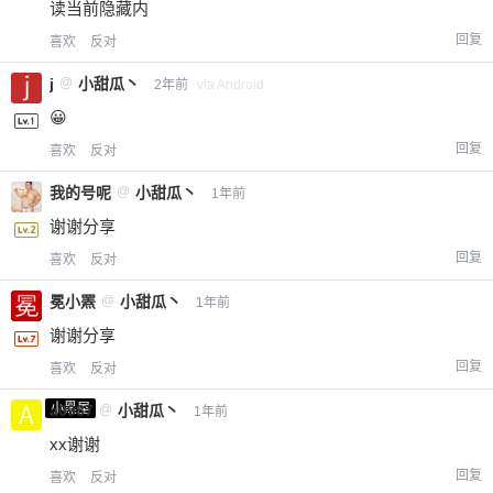
读当前隐藏内
回复
喜欢
反对
j
@
小甜瓜丶
2年前
via Android
😀
回复
喜欢
反对
我的号呢
@
小甜瓜丶
1年前
谢谢分享
回复
喜欢
反对
冕小罴
@
小甜瓜丶
1年前
谢谢分享
回复
喜欢
反对
小黑屋
a0987
@
小甜瓜丶
1年前
xx谢谢
回复
喜欢
反对