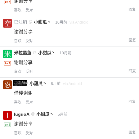
谢谢分享
立刻支付
回复
喜欢
反对
已注销
@
小甜瓜丶
10月前
via Android
谢谢分享
回复
喜欢
反对
米粒墨鱼
@
小甜瓜丶
10月前
谢谢分享
回复
喜欢
反对
小黑屋
忍者
@
小甜瓜丶
8月前
via Android
借楼谢谢
回复
喜欢
反对
luguoA
@
小甜瓜丶
5月前
谢谢分享
回复
喜欢
反对