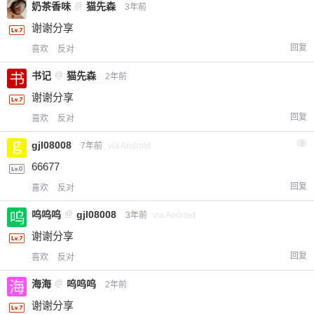
奶茶香味
@
猫先森
3年前
谢谢分享
回复
喜欢
反对
书记
@
猫先森
2年前
谢谢分享
回复
喜欢
反对
gjl08008
3
7年前
via Android
66677
回复
喜欢
反对
呜呜呜
@
gjl08008
3年前
via Android
谢谢分享
回复
喜欢
反对
海海
@
呜呜呜
2年前
谢谢分享