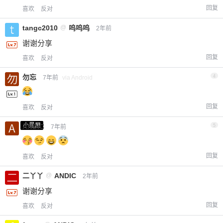
回复
喜欢
反对
tangc2010
@
呜呜呜
2年前
谢谢分享
回复
喜欢
反对
勿忘
4
7年前
via Android
回复
喜欢
反对
小黑屋
ANDIC
5
7年前
回复
喜欢
反对
二丫丫
@
ANDIC
2年前
谢谢分享
回复
喜欢
反对