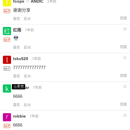
fcope
@
ANDIC
1年前
谢谢分享
回复
喜欢
反对
红雨
6
7年前
回复
喜欢
反对
lsks520
7
7年前
77777777777777
回复
喜欢
反对
小黑屋
kbsbear
8
7年前
6666
回复
喜欢
反对
robbie
9
7年前
6666