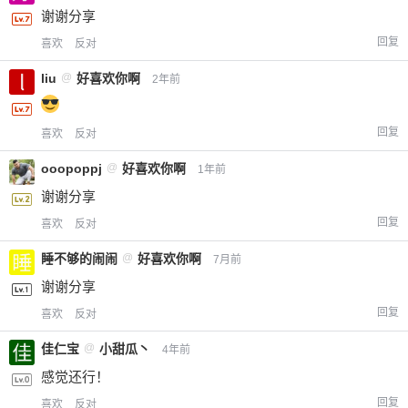
谢谢分享
回复
喜欢
反对
liu
@
好喜欢你啊
2年前
回复
喜欢
反对
ooopoppj
@
好喜欢你啊
1年前
谢谢分享
回复
喜欢
反对
睡不够的闹闹
@
好喜欢你啊
7月前
谢谢分享
回复
喜欢
反对
佳仁宝
@
小甜瓜丶
4年前
感觉还行！
回复
喜欢
反对