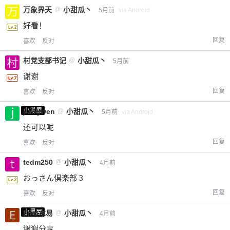
万象界天
@
小甜瓜丶
5月前
via Android
好看！
回复
喜欢
反对
村党支部书记
@
小甜瓜丶
5月前
谢谢
回复
喜欢
反对
小黑屋
jiangwen
@
小甜瓜丶
5月前
via Android
还可以呢
回复
喜欢
反对
tedm250
@
小甜瓜丶
4月前
おっさん倶楽部３
回复
喜欢
反对
小黑屋
Emp木易
@
小甜瓜丶
4月前
谢谢分享