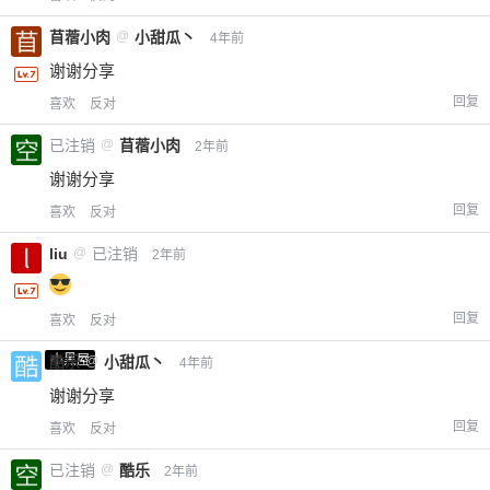
苜蓿小肉
@
小甜瓜丶
4年前
谢谢分享
回复
喜欢
反对
已注销
@
苜蓿小肉
2年前
谢谢分享
回复
喜欢
反对
liu
@
已注销
2年前
回复
喜欢
反对
小黑屋
酷乐
@
小甜瓜丶
4年前
谢谢分享
回复
喜欢
反对
已注销
@
酷乐
2年前