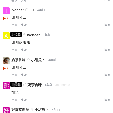
喜欢
反对
lvebear
@
liu
4年前
谢谢分享
回复
喜欢
反对
小黑屋
a0987
@
lvebear
1年前
谢谢谢哦哦
回复
喜欢
反对
奶茶香味
@
小甜瓜丶
4年前
谢谢分享
回复
喜欢
反对
小黑屋
熊出没
@
奶茶香味
4年前
via Android
加急
回复
喜欢
反对
好喜欢你啊
@
小甜瓜丶
4年前