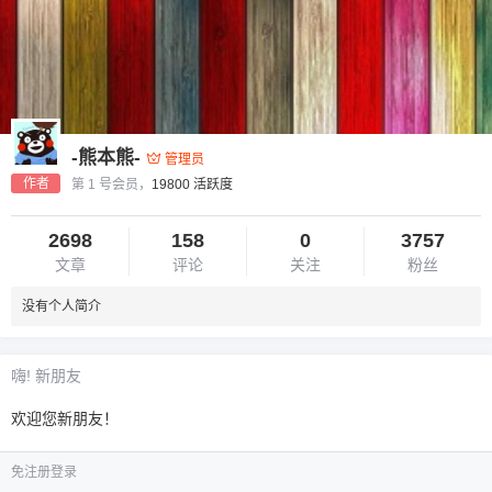
-熊本熊-
管理员
作者
第 1 号会员，
19800 活跃度
2698
158
0
3757
文章
评论
关注
粉丝
没有个人简介
嗨! 新朋友
欢迎您新朋友！
免注册登录