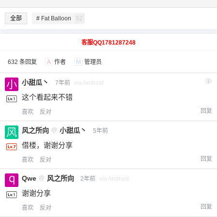
全部
# Fat Balloon
52
客服QQ1781287248
632 条回复
A
作者
M
管理员
小甜瓜丶
1
7年前
via Android
这个看起来不错
回复
喜欢
反对
风之所向
@
小甜瓜丶
5年前
借楼，谢谢分享
回复
喜欢
反对
Qwe
@
风之所向
2年前
via Android
谢谢分享
回复
喜欢
反对