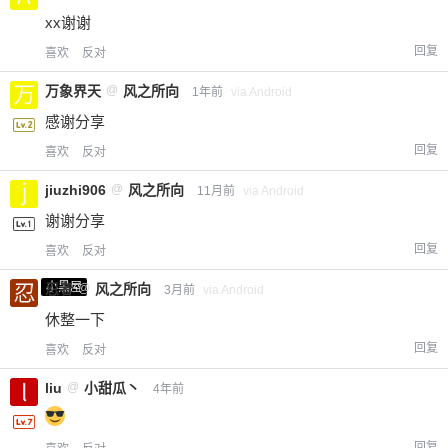
xx谢谢
回复
喜欢
反对
万象界天
@
风之所向
1年前
via Android
感谢分享
回复
喜欢
反对
jiuzhi906
@
风之所向
11月前
via Android
谢谢分享
回复
喜欢
反对
小黑屋
忍者
@
风之所向
3月前
via Android
休整一下
回复
喜欢
反对
liu
@
小甜瓜丶
4年前
回复