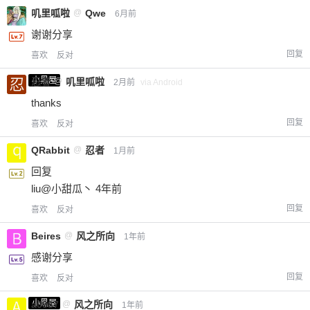
叽里呱啦
@
Qwe
6月前
谢谢分享
回复
喜欢
反对
小黑屋
忍者
@
叽里呱啦
2月前
via Android
thanks
回复
喜欢
反对
QRabbit
@
忍者
1月前
回复
liu@小甜瓜丶 4年前
回复
喜欢
反对
Beires
@
风之所向
1年前
感谢分享
回复
喜欢
反对
小黑屋
a0987
@
风之所向
1年前