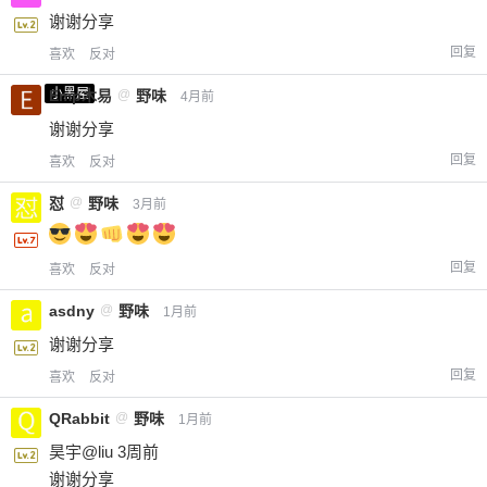
谢谢分享
回复
喜欢
反对
小黑屋
Emp木易
@
野味
4月前
谢谢分享
回复
喜欢
反对
怼
@
野味
3月前
回复
喜欢
反对
asdny
@
野味
1月前
谢谢分享
回复
喜欢
反对
QRabbit
@
野味
1月前
昊宇@liu 3周前
谢谢分享