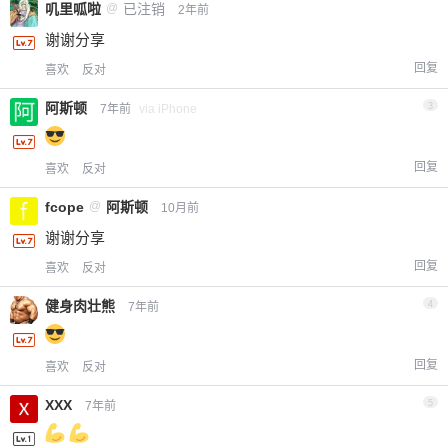
叽里呱啦
@
已注销
2年前
谢谢分享
回复
喜欢
反对
阿斯顿
3
7年前
via iPhone
回复
喜欢
反对
fcope
@
阿斯顿
10月前
谢谢分享
回复
喜欢
反对
健身肉壮熊
4
7年前
回复
喜欢
反对
XXX
5
7年前