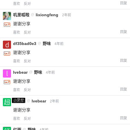
回复
喜欢
反对
叽里呱啦
@
lixiongfeng
2年前
谢谢分享
回复
喜欢
反对
df35bad0e3
@
野味
4年前
谢谢分享
回复
喜欢
反对
lvebear
@
野味
4年前
谢谢分享
回复
喜欢
反对
小黑屋
超凶的
@
lvebear
2年前
给-熊本熊-打赏
谢谢分享
回复
喜欢
反对
付费内容
2
5
10
元
元
元
红雨
@
野味
4年前