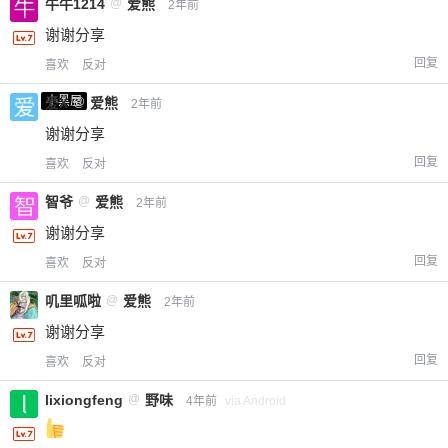
牛牛1214
@
爱熊
2年前
谢谢分享
回复
喜欢
反对
小黑屋
爱X
@
爱熊
2年前
谢谢分享
回复
喜欢
反对
智爷
@
爱熊
2年前
谢谢分享
回复
喜欢
反对
叽里呱啦
@
爱熊
2年前
谢谢分享
回复
喜欢
反对
lixiongfeng
@
野味
4年前
via Android