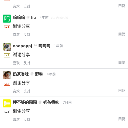
回复
喜欢
反对
呜呜呜
@
liu
4年前
via Android
谢谢分享
回复
喜欢
反对
ooopoppj
@
呜呜呜
1年前
谢谢分享
回复
喜欢
反对
奶茶香味
@
野味
4年前
谢谢分享
回复
喜欢
反对
睡不够的闹闹
@
奶茶香味
7月前
谢谢分享
回复
喜欢
反对