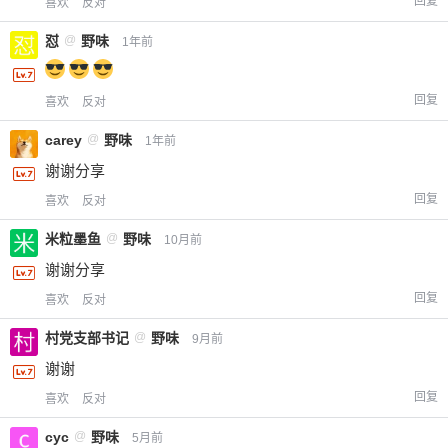
回复
喜欢
反对
怼
@
野味
1年前
回复
喜欢
反对
carey
@
野味
1年前
谢谢分享
回复
喜欢
反对
米粒墨鱼
@
野味
10月前
谢谢分享
回复
喜欢
反对
村党支部书记
@
野味
9月前
谢谢
回复
喜欢
反对
cyc
@
野味
5月前