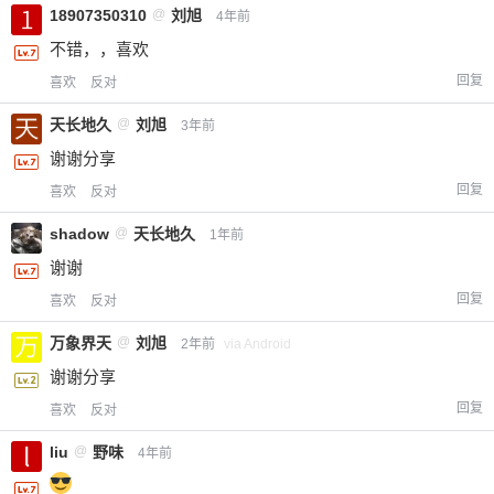
18907350310
@
刘旭
4年前
不错，，喜欢
回复
喜欢
反对
天长地久
@
刘旭
3年前
谢谢分享
回复
喜欢
反对
shadow
@
天长地久
1年前
谢谢
回复
喜欢
反对
万象界天
@
刘旭
2年前
via Android
谢谢分享
回复
喜欢
反对
liu
@
野味
4年前