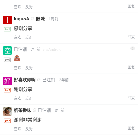
回复
喜欢
反对
luguoA
@
野味
1周前
感谢分享
回复
喜欢
反对
已注销
2
7年前
via Android
回复
喜欢
反对
好喜欢你啊
@
已注销
3年前
谢谢分享
回复
喜欢
反对
奶茶香味
@
已注销
3年前
谢谢非常谢谢
回复
喜欢
反对