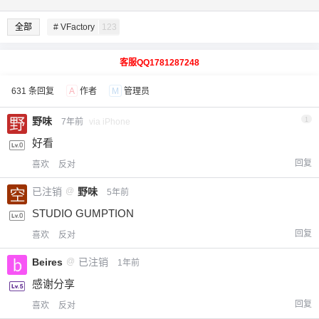
全部
# VFactory
123
客服QQ1781287248
631 条回复
A
作者
M
管理员
野味
1
7年前
via iPhone
好看
回复
喜欢
反对
已注销
@
野味
5年前
STUDIO GUMPTION
回复
喜欢
反对
Beires
@
已注销
1年前
感谢分享
回复
喜欢
反对