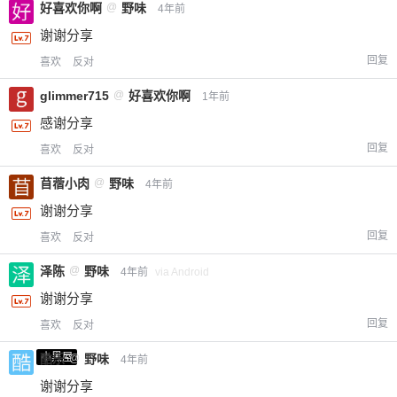
好喜欢你啊
@
野味
4年前
谢谢分享
回复
喜欢
反对
glimmer715
@
好喜欢你啊
1年前
感谢分享
回复
喜欢
反对
苜蓿小肉
@
野味
4年前
谢谢分享
回复
喜欢
反对
泽陈
@
野味
4年前
via Android
谢谢分享
回复
喜欢
反对
小黑屋
酷乐
@
野味
4年前
谢谢分享