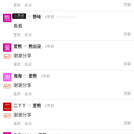
回复
喜欢
反对
小黑屋
熊出没
@
野味
4年前
via Android
看看
回复
喜欢
反对
爱熊
@
熊出没
3年前
谢谢分享
回复
喜欢
反对
海海
@
爱熊
2年前
谢谢分享
回复
喜欢
反对
二丫丫
@
爱熊
2年前
谢谢分享
回复
喜欢
反对