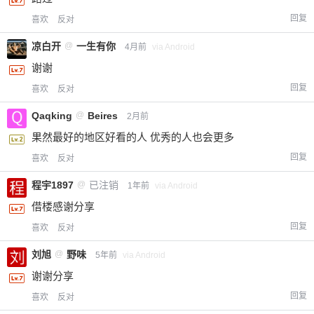
回复
喜欢
反对
凉白开
@
一生有你
4月前
via Android
谢谢
回复
喜欢
反对
Qaqking
@
Beires
2月前
果然最好的地区好看的人 优秀的人也会更多
回复
喜欢
反对
程宇1897
@
已注销
1年前
via Android
借楼感谢分享
回复
喜欢
反对
刘旭
@
野味
5年前
via Android
谢谢分享
回复
喜欢
反对