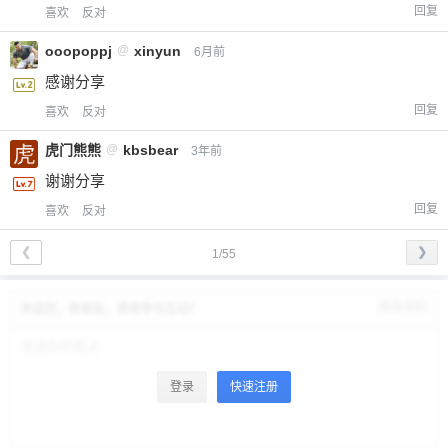
回复
喜欢
反对
ooopoppj
@
xinyun
6月前
感谢分享
回复
喜欢
反对
虎门熊熊
@
kbsbear
3年前
谢谢分享
回复
喜欢
反对
❮
❯
1/55
修改资料
欢迎您，新朋友，感谢参与互动！
登录
快速注册