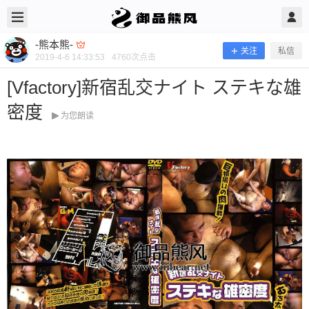
2019/4/06
-熊本熊- @ 御品熊风
-熊本熊-
关注
私信
2019-4-6 14:33:53
4760
次点击
[Vfactory]新宿乱交ナイト ステキな雄
密度
为您朗读
[Vfactory]新宿乱交ナイト ステキな雄
密度
当前隐藏内容需要支付100熊币 已有57人支付 登录