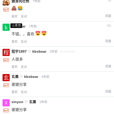
健身肉壮熊
9
7年前
回复
喜欢
反对
小黑屋
kbsbear
10
7年前
不错，，喜欢
回复
喜欢
反对
程宇1897
@
kbsbear
5年前
via Android
人很多
回复
喜欢
反对
玄墨
@
kbsbear
4年前
谢谢分享
回复
喜欢
反对
xinyun
@
玄墨
3年前
谢谢分享