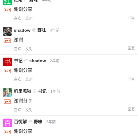
20
50
自定义
元
元
谢谢分享
回复
喜欢
反对
¥
6位以上
shadow
@
野味
4年前
谢谢
您没有权限发布内容，请购买会员或者提升权
6位以上
回复
喜欢
反对
限。
书记
@
shadow
2年前
谢谢分享
回复
忘记密码？
找回
已有帐号？
登录
喜欢
反对
立刻支付
叽里呱啦
@
书记
1年前
立刻支付
谢谢分享
回复
喜欢
反对
百忧解
@
野味
3年前
谢谢分享