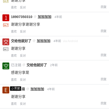
谢谢分享
回复
喜欢
反对
18907350310
@
加加加加
4年前
谢谢分享谢谢分享
回复
喜欢
反对
交给他就好了
@
加加加加
4年前
via Android
谢谢分享
回复
喜欢
反对
已注销
@
交给他就好了
2年前
感谢分享是
回复
喜欢
反对
小黑屋
Emp木易
@
加加加加
4年前
谢谢分享
回复
喜欢
反对