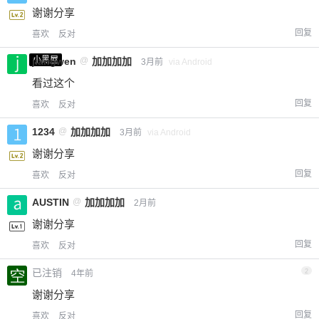
谢谢分享
回复
喜欢
反对
小黑屋
jiangwen
@
加加加加
3月前
via Android
看过这个
回复
喜欢
反对
1234
@
加加加加
3月前
via Android
谢谢分享
回复
喜欢
反对
AUSTIN
@
加加加加
2月前
谢谢分享
回复
喜欢
反对
已注销
2
4年前
谢谢分享
回复
喜欢
反对