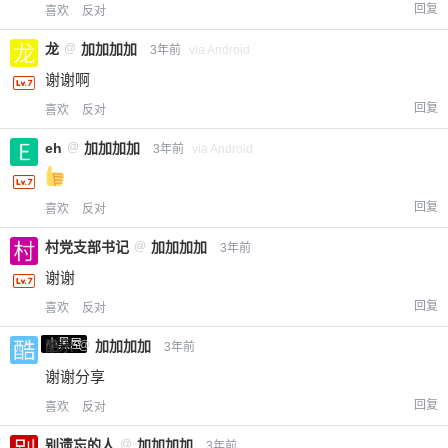
回复
喜欢
反对
龙
@
加加加加
3年前
via Android
谢谢啊
回复
喜欢
反对
eh
@
加加加加
3年前
via Android
回复
喜欢
反对
村党支部书记
@
加加加加
3年前
谢谢
回复
喜欢
反对
小黑屋
酷乐
@
加加加加
3年前
谢谢分享
回复
喜欢
反对
别遗忘的人
@
加加加加
3年前