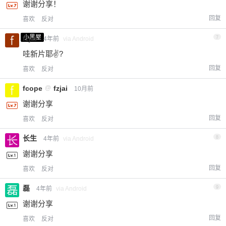
谢谢分享！
回复
喜欢
反对
小黑屋
fzjai
7
4年前
via Android
哇新片耶✌?
回复
喜欢
反对
fcope
@
fzjai
10月前
谢谢分享
回复
喜欢
反对
长生
8
4年前
via Android
谢谢分享
回复
喜欢
反对
磊
9
4年前
via Android
谢谢分享
回复
喜欢
反对