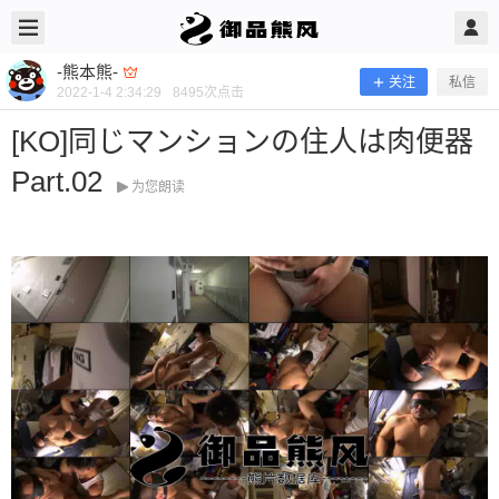
2022/1/04
-熊本熊- @ 御品熊风
-熊本熊-
关注
私信
2022-1-4 2:34:29
8495
次点击
[KO]同じマンションの住人は肉便器
Part.02
为您朗读
[KO]同じマンションの住人は肉便器 P
art.02
当前隐藏内容需要支付300熊币 已有66人支付 登录