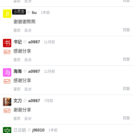
回复
喜欢
反对
小黑屋
a0987
@
liu
1年前
谢谢谢熊熊
回复
喜欢
反对
书记
@
a0987
11月前
感谢分享
回复
喜欢
反对
海海
@
a0987
11月前
感谢分享
回复
喜欢
反对
文刀
@
a0987
7月前
谢谢分享
回复
喜欢
反对
已注销
@
jf6010
1年前