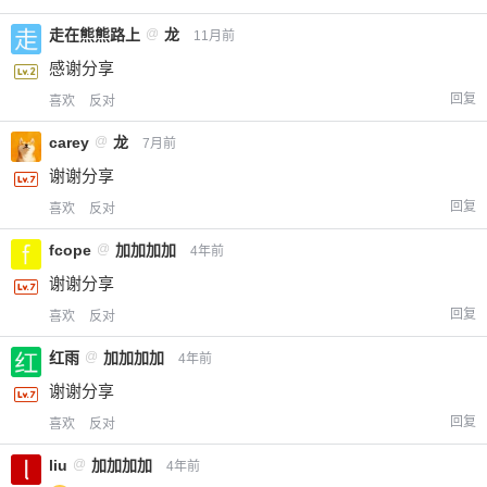
走在熊熊路上
@
龙
11月前
感谢分享
回复
喜欢
反对
carey
@
龙
7月前
谢谢分享
回复
喜欢
反对
fcope
@
加加加加
4年前
谢谢分享
回复
喜欢
反对
红雨
@
加加加加
4年前
谢谢分享
回复
喜欢
反对
liu
@
加加加加
4年前