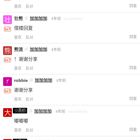
回复
喜欢
反对
壮熊
@
加加加加
4年前
via Android
借楼回复
回复
喜欢
反对
熊流
@
加加加加
4年前
！谢谢分享
回复
喜欢
反对
robbie
@
加加加加
4年前
谢谢分享
回复
喜欢
反对
小黑屋
大白熊
@
加加加加
4年前
via Android
嘟嘟嘟
回复
喜欢
反对