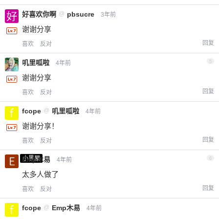
好喜欢你啊
@
pbsucre
3年前
谢谢分享
回复
喜欢
反对
叽里呱啦
5
4年前
谢谢分享
回复
喜欢
反对
fcope
@
叽里呱啦
4年前
谢谢分享！
回复
喜欢
反对
小黑屋
Emp木易
6
4年前
太多人做了
回复
喜欢
反对
fcope
@
Emp木易
4年前