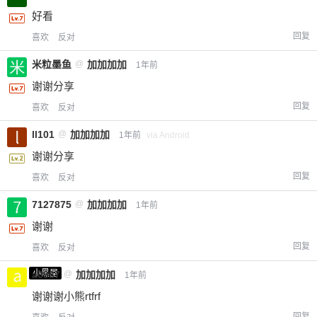
好看
回复
喜欢
反对
米粒墨鱼
@
加加加加
1年前
谢谢分享
回复
喜欢
反对
ll101
@
加加加加
1年前
via Android
谢谢分享
回复
喜欢
反对
7127875
@
加加加加
1年前
谢谢
回复
喜欢
反对
小黑屋
a0987
@
加加加加
1年前
谢谢谢小熊rtfrf
回复