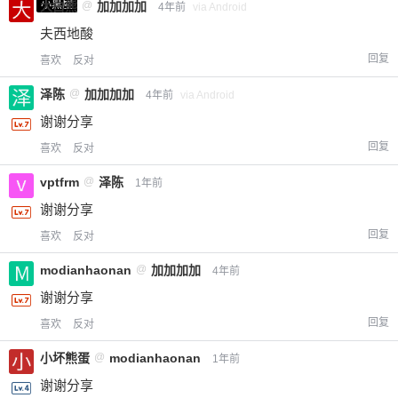
小黑屋
大白熊
@
加加加加
4年前
via Android
夫西地酸
回复
喜欢
反对
泽陈
@
加加加加
4年前
via Android
谢谢分享
回复
喜欢
反对
vptfrm
@
泽陈
1年前
谢谢分享
回复
喜欢
反对
modianhaonan
@
加加加加
4年前
谢谢分享
回复
喜欢
反对
小坏熊蛋
@
modianhaonan
1年前
谢谢分享