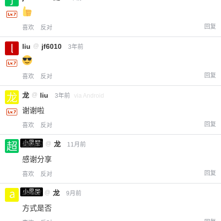
回复
喜欢
反对
liu
@
jf6010
3年前
回复
喜欢
反对
龙
@
liu
3年前
via Android
谢谢啦
回复
喜欢
反对
小黑屋
超凶的
@
龙
11月前
感谢分享
回复
喜欢
反对
小黑屋
a0987
@
龙
9月前
方式是否