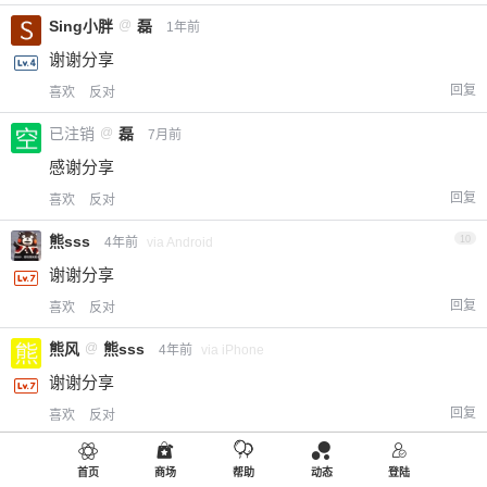
Sing小胖
@
磊
1年前
谢谢分享
回复
喜欢
反对
已注销
@
磊
7月前
感谢分享
回复
喜欢
反对
熊sss
10
4年前
via Android
谢谢分享
回复
喜欢
反对
熊风
@
熊sss
4年前
via iPhone
谢谢分享
回复
喜欢
反对
小黑屋
省力钉书机
@
熊sss
4年前
首页
商场
帮助
动态
登陆