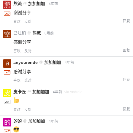
熊流
@
加加加加
4年前
您没有权限发布内容，请购买会员或者提升权
6位以上
限。
谢谢分享
回复
喜欢
反对
已注销
@
熊流
8月前
忘记密码？
找回
已有帐号？
登录
立刻支付
感谢分享
回复
喜欢
反对
立刻支付
anyourende
@
加加加加
4年前
感谢分享
回复
喜欢
反对
皮卡丘
@
加加加加
4年前
via Android
回复
喜欢
反对
的的
@
加加加加
4年前