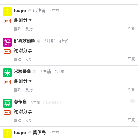
fcope
@
已注销
4年前
谢谢分享
回复
喜欢
反对
好喜欢你啊
@
已注销
4年前
谢谢分享
回复
喜欢
反对
米粒墨鱼
@
已注销
2月前
谢谢分享
回复
喜欢
反对
莫伊島
3
4年前
via Android
谢谢分享
回复
喜欢
反对
fcope
@
莫伊島
4年前