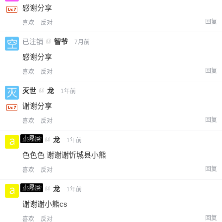
感谢分享
回复
喜欢
反对
已注销
@
智爷
7月前
感谢分享
回复
喜欢
反对
灭世
@
龙
1年前
谢谢分享
回复
喜欢
反对
小黑屋
a0987
@
龙
1年前
色色色 谢谢谢忻城县小熊
回复
喜欢
反对
小黑屋
a0987
@
龙
1年前
谢谢谢小熊cs
回复
喜欢
反对