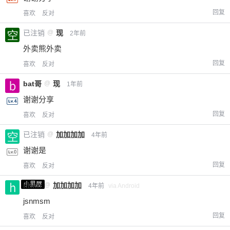
回复
喜欢
反对
已注销
@
现
2年前
外卖熊外卖
回复
喜欢
反对
bat哥
@
现
1年前
谢谢分享
回复
喜欢
反对
给-熊本熊-打赏
已注销
@
加加加加
4年前
付费内容
2
5
10
谢谢是
元
元
元
回复
喜欢
反对
20
50
自定义
元
元
小黑屋
hhhh
@
加加加加
4年前
via Android
jsnmsm
¥
6位以上
回复
喜欢
反对