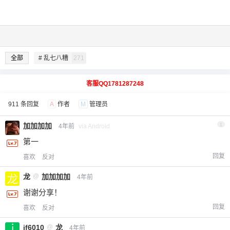
全部
# 乱七八糟
271
客服QQ1781287248
911 条回复
A
作者
M
管理员
加加加加
1
4年前
via Android
第一
回复
喜欢
反对
龙
@
加加加加
4年前
谢谢分享！
回复
喜欢
反对
jf6010
@
龙
4年前