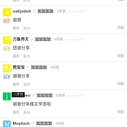
喜欢
反对
uahjsduh
@
加加加加
1年前
via Android
谢谢
回复
喜欢
反对
万象界天
@
加加加加
9月前
via Android
感谢分享
回复
喜欢
反对
熊宝宝
@
加加加加
6月前
谢谢分享
回复
喜欢
反对
小黑屋
jiangwen
@
加加加加
6月前
via Android
谢谢分享楼主辛苦啦
回复
喜欢
反对
Muphich
@
加加加加
4月前