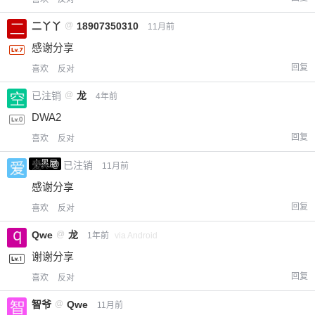
二丫丫
@
18907350310
11月前
感谢分享
回复
喜欢
反对
已注销
@
龙
4年前
DWA2
回复
喜欢
反对
小黑屋
爱X
@
已注销
11月前
感谢分享
回复
喜欢
反对
Qwe
@
龙
1年前
via Android
谢谢分享
回复
喜欢
反对
智爷
@
Qwe
11月前