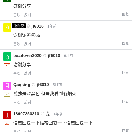
感谢分享
回复
喜欢
反对
小黑屋
a0987
@
jf6010
1年前
谢谢谢熊熊66
回复
喜欢
反对
bearlover2020
@
jf6010
6月前
谢谢分享
回复
喜欢
反对
Qaqking
@
jf6010
5月前
孤独是深黑色 但是我看到有烟火
回复
喜欢
反对
18907350310
@
龙
4年前
借楼回复一下借楼回复一下借楼回复一下
回复
喜欢
反对