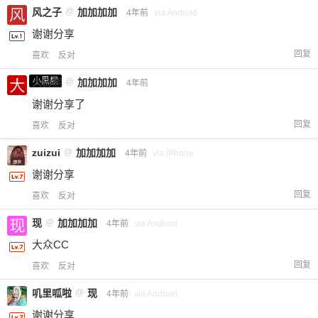
风之子
@
加加加加
4年前
via Android
谢谢分享
回复
喜欢
反对
小黑屋
大白熊
@
加加加加
4年前
谢谢分享了
回复
喜欢
反对
zuizui
@
加加加加
4年前
via iPhone
谢谢分享
回复
喜欢
反对
现
@
加加加加
4年前
via Android
大众CC
回复
喜欢
反对
叽里呱啦
@
现
4年前
via Android
谢谢分享