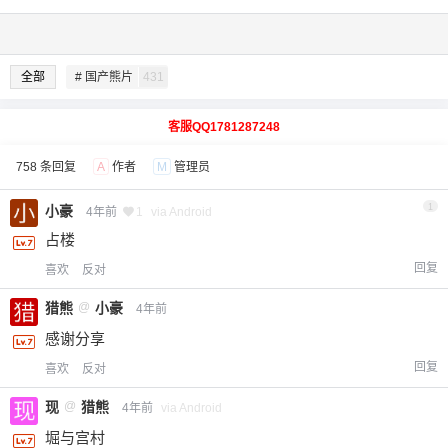
全部
# 国产熊片
431
客服QQ1781287248
758 条回复
A
作者
M
管理员
1
小豪
4年前
1
via Android
占楼
回复
喜欢
反对
猎熊
@
小豪
4年前
感谢分享
回复
喜欢
反对
现
@
猎熊
4年前
via Android
堀与宫村