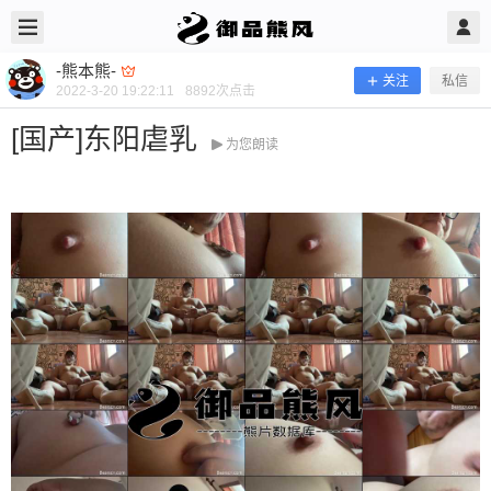
2022/3/20
-熊本熊- @ 御品熊风
-熊本熊-
关注
私信
2022-3-20 19:22:11
8892
次点击
[国产]东阳虐乳
为您朗读
[国产]东阳虐乳
当前隐藏内容需要支付666熊币 已有48人支付 登录