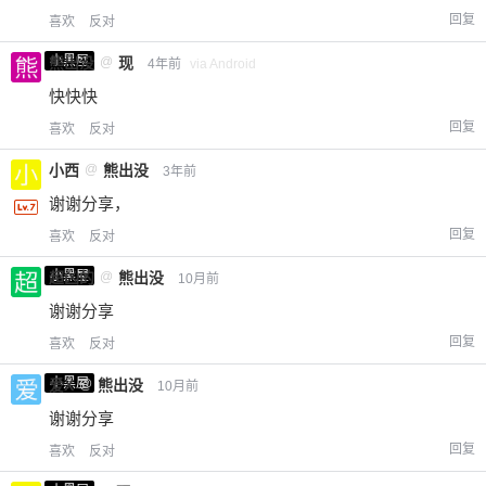
回复
喜欢
反对
小黑屋
熊出没
@
现
4年前
via Android
快快快
回复
喜欢
反对
小西
@
熊出没
3年前
谢谢分享，
回复
喜欢
反对
小黑屋
超凶的
@
熊出没
10月前
谢谢分享
回复
喜欢
反对
小黑屋
爱X
@
熊出没
10月前
谢谢分享
回复
喜欢
反对