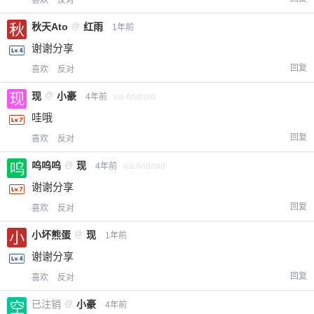
喜欢
反对
秋天Ato
@
红雨
1年前
谢谢分享
回复
喜欢
反对
现
@
小豪
4年前
via Android
哇哦
回复
喜欢
反对
呜呜呜
@
现
4年前
via Android
谢谢分享
回复
喜欢
反对
小坏熊蛋
@
现
1年前
谢谢分享
回复
喜欢
反对
已注销
@
小豪
4年前