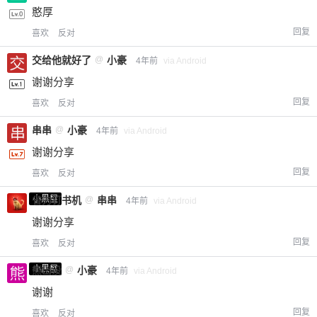
憨厚
回复
喜欢
反对
交给他就好了
@
小豪
4年前
via Android
谢谢分享
回复
喜欢
反对
串串
@
小豪
4年前
via Android
谢谢分享
回复
喜欢
反对
小黑屋
省力钉书机
@
串串
4年前
via Android
谢谢分享
回复
喜欢
反对
小黑屋
熊出没
@
小豪
4年前
via Android
谢谢
回复
喜欢
反对