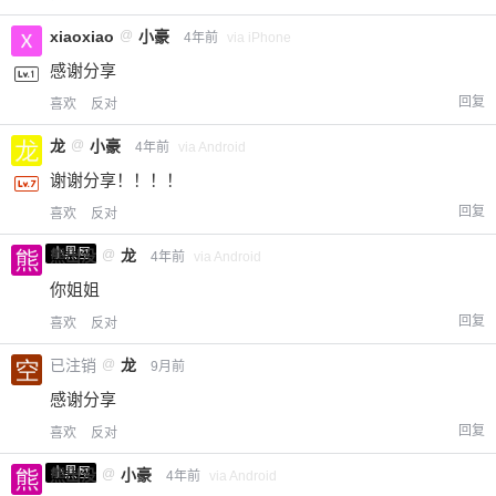
xiaoxiao
@
小豪
4年前
via iPhone
感谢分享
回复
喜欢
反对
龙
@
小豪
4年前
via Android
谢谢分享！！！！
回复
喜欢
反对
小黑屋
熊出没
@
龙
4年前
via Android
你姐姐
回复
喜欢
反对
已注销
@
龙
9月前
感谢分享
回复
喜欢
反对
小黑屋
熊出没
@
小豪
4年前
via Android