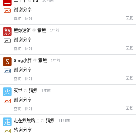
二丫丫
@
liu
10月前
谢谢分享
回复
喜欢
反对
熊你迷笛
@
猎熊
1年前
谢谢分享
回复
喜欢
反对
Sing小胖
@
猎熊
1年前
谢谢分享
回复
喜欢
反对
灭世
@
猎熊
1年前
谢谢分享
回复
喜欢
反对
走在熊熊路上
@
猎熊
11月前
感谢分享