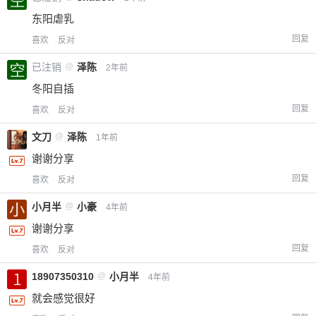
东阳虐乳
回复
喜欢
反对
已注销
@
泽陈
2年前
冬阳自插
回复
喜欢
反对
文刀
@
泽陈
1年前
谢谢分享
回复
喜欢
反对
小月半
@
小豪
4年前
谢谢分享
回复
喜欢
反对
18907350310
@
小月半
4年前
就会感觉很好