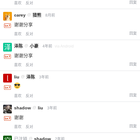
回复
喜欢
反对
carey
@
猎熊
8月前
谢谢分享
回复
喜欢
反对
泽陈
@
小豪
4年前
via Android
谢谢分享
回复
喜欢
反对
liu
@
泽陈
3年前
回复
喜欢
反对
shadow
@
liu
3年前
谢谢
回复
喜欢
反对
已注销
@
shadow
2年前