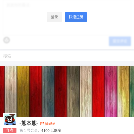
登录
快速注册
提交评论
-熊本熊-
管理员
作者
第 1 号会员，
4100 活跃度