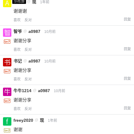
小黑屋
a0987
@
现
1年前
谢谢谢
回复
喜欢
反对
智爷
@
a0987
10月前
谢谢分享
回复
喜欢
反对
书记
@
a0987
10月前
谢谢分享
回复
喜欢
反对
牛牛1214
@
a0987
10月前
谢谢分享
回复
喜欢
反对
freey2020
@
现
1年前
谢谢