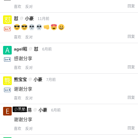
回复
喜欢
反对
怼
@
小豪
11月前
回复
喜欢
反对
agel昭
@
怼
6月前
感谢分享
回复
喜欢
反对
熊宝宝
@
小豪
7月前
谢谢分享
回复
喜欢
反对
小黑屋
Emp木易
@
小豪
6月前
谢谢分享
回复
喜欢
反对