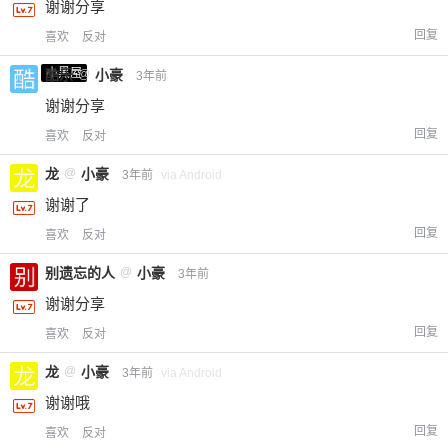
谢谢分享
回复
喜欢
反对
小黑屋
酷乐
@
小豪
3年前
谢谢分享
回复
喜欢
反对
龙
@
小豪
3年前
via Android
谢谢了
回复
喜欢
反对
别遗忘的人
@
小豪
3年前
谢谢分享
回复
喜欢
反对
龙
@
小豪
3年前
via Android
谢谢哦
回复
喜欢
反对