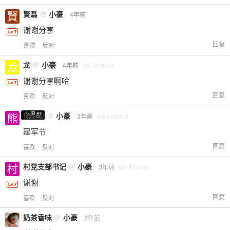
賢爲
@
小豪
付费内容
2
5
10
4年前
元
元
元
谢谢分享
20
50
自定义
元
元
回复
喜欢
反对
龙
@
小豪
4年前
via Android
¥
6位以上
谢谢分享啊哈
回复
喜欢
反对
您没有权限发布内容，请购买会员或者提升权
6位以上
小黑屋
限。
熊出没
@
小豪
3年前
via Android
建军节
回复
喜欢
反对
忘记密码？
找回
已有帐号？
登录
立刻支付
村党支部书记
@
小豪
3年前
via iPhone
谢谢
立刻支付
回复
喜欢
反对
奶茶香味
@
小豪
3年前