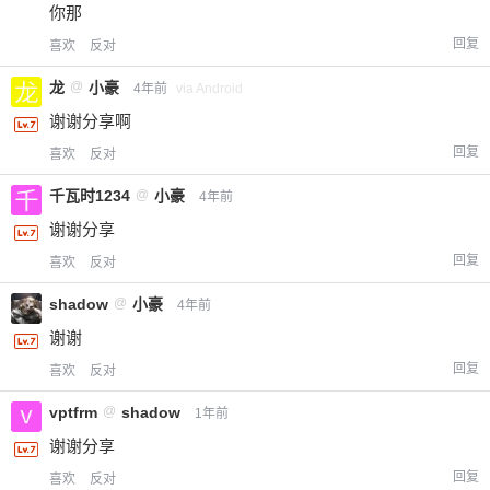
你那
回复
喜欢
反对
龙
@
小豪
4年前
via Android
谢谢分享啊
回复
喜欢
反对
千瓦时1234
@
小豪
4年前
谢谢分享
回复
喜欢
反对
shadow
@
小豪
4年前
谢谢
回复
喜欢
反对
vptfrm
@
shadow
1年前
谢谢分享
给-熊本熊-打赏
回复
喜欢
反对