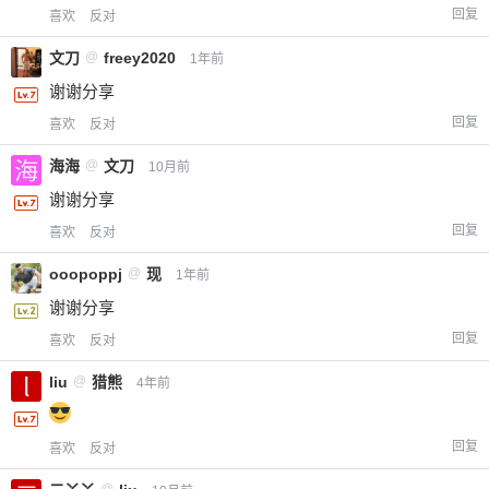
回复
喜欢
反对
文刀
@
freey2020
1年前
谢谢分享
回复
喜欢
反对
海海
@
文刀
10月前
谢谢分享
回复
喜欢
反对
ooopoppj
@
现
1年前
谢谢分享
回复
喜欢
反对
liu
@
猎熊
4年前
回复
喜欢
反对