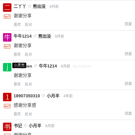
二丫丫
@
熊出没
9月前
谢谢分享
回复
喜欢
反对
牛牛1214
@
熊出没
9月前
谢谢分享
回复
喜欢
反对
小黑屋
jiangwen
@
牛牛1214
8月前
via Android
谢谢分享
回复
喜欢
反对
18907350310
@
小月半
4年前
感谢分享感
回复
喜欢
反对
书记
@
小月半
9月前
谢谢分享