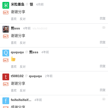
米粒墨鱼
@
银
4月前
谢谢分享
回复
喜欢
反对
熊sss
3
4年前
via Android
谢谢分享
回复
喜欢
反对
quququ
@
熊sss
4年前
回复
喜欢
反对
t508102
@
quququ
2年前
谢谢分享
回复
喜欢
反对
feifeifeifeif...
4
4年前
感谢分享