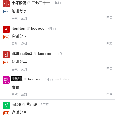
小坏熊蛋
@
三七二十一
1年前
谢谢分享
回复
喜欢
反对
KanKan
@
kooooo
4年前
谢谢分享
回复
喜欢
反对
df35bad0e3
@
kooooo
4年前
谢谢分享
回复
喜欢
反对
小黑屋
熊出没
@
kooooo
4年前
via Android
看看
回复
喜欢
反对
m159
@
熊出没
2年前
谢谢分享