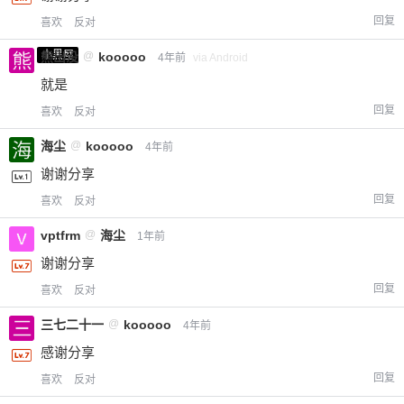
回复
喜欢
反对
小黑屋
熊出没
@
kooooo
4年前
via Android
就是
回复
喜欢
反对
海尘
@
kooooo
4年前
谢谢分享
回复
喜欢
反对
vptfrm
@
海尘
1年前
谢谢分享
回复
喜欢
反对
三七二十一
@
kooooo
4年前
感谢分享
回复
喜欢
反对