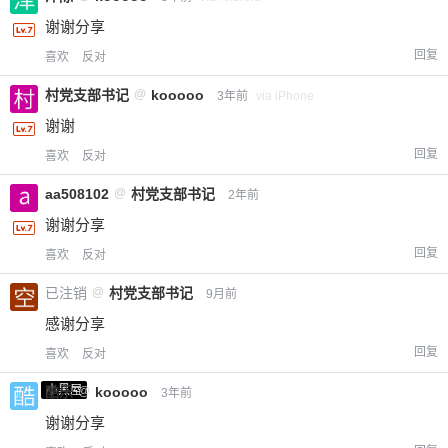
谢谢分享
回复
喜欢
反对
村党支部书记
@
kooooo
3年前
via iPhone
谢谢
回复
喜欢
反对
aa508102
@
村党支部书记
2年前
谢谢分享
回复
喜欢
反对
已注销
@
村党支部书记
9月前
感谢分享
回复
喜欢
反对
小黑屋
酷乐
@
kooooo
3年前
谢谢分享