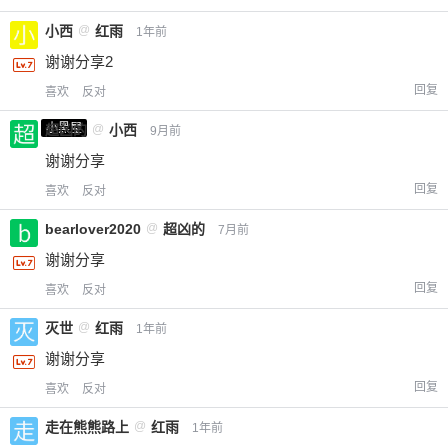
小西
@
红雨
1年前
谢谢分享2
回复
喜欢
反对
小黑屋
超凶的
@
小西
9月前
谢谢分享
回复
喜欢
反对
bearlover2020
@
超凶的
7月前
谢谢分享
回复
喜欢
反对
灭世
@
红雨
1年前
谢谢分享
回复
喜欢
反对
走在熊熊路上
@
红雨
1年前