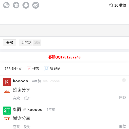
16
收藏
全部
# FC2
359
客服QQ1781287248
738 条回复
A
作者
M
管理员
kooooo
1
4年前
via iPhone
感谢分享
回复
喜欢
反对
红雨
@
kooooo
4年前
谢谢分享
回复
喜欢
反对