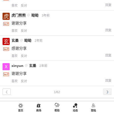
回复
喜欢
反对
虎门熊熊
@
呦呦
3年前
谢谢分享
回复
喜欢
反对
玄墨
@
呦呦
2年前
感谢分享
回复
喜欢
反对
xinyun
@
玄墨
2年前
谢谢分享
回复
喜欢
反对
❮
❯
1/62
修改资料
欢迎您，新朋友，感谢参与互动！
首页
商场
帮助
动态
登陆