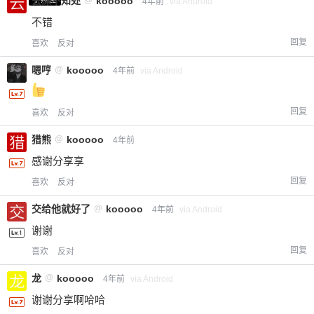
云深不知处
@
kooooo
4年前
via Android
不错
回复
喜欢
反对
嗯哼
@
kooooo
4年前
via Android
回复
喜欢
反对
猎熊
@
kooooo
4年前
感谢分享享
给-熊本熊-打赏
回复
喜欢
反对
付费内容
2
5
10
交给他就好了
@
kooooo
元
元
元
4年前
via Android
谢谢
20
50
自定义
元
元
回复
喜欢
反对
龙
@
kooooo
4年前
via Android
¥
6位以上
谢谢分享啊哈哈