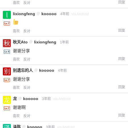
回复
喜欢
反对
您没有权限发布内容，请购买会员或者提升权
6位以上
限。
lixiongfeng
@
kooooo
4年前
via Android
回复
喜欢
反对
忘记密码？
找回
已有帐号？
登录
立刻支付
秋天Ato
@
lixiongfeng
1年前
谢谢分享
立刻支付
回复
喜欢
反对
别遗忘的人
@
kooooo
4年前
谢谢分享
回复
喜欢
反对
龙
@
kooooo
3年前
via Android
谢谢啊
回复
喜欢
反对
泽陈
@
kooooo
3年前
via Android