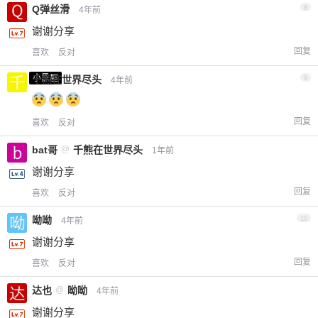
Q弹丝滑
8
4年前
谢谢分享
回复
喜欢
反对
小黑屋
千熊在世界尽头
9
4年前
回复
喜欢
反对
bat哥
@
千熊在世界尽头
1年前
谢谢分享
回复
喜欢
反对
呦呦
10
4年前
谢谢分享
回复
喜欢
反对
达也
@
呦呦
4年前
谢谢分享