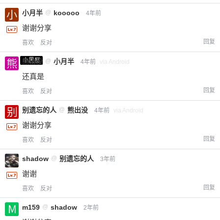
小月半
@
kooooo
4年前
谢谢分享
回复
喜欢
反对
小黑屋
熊出没
@
小月半
4年前
via Android
还真是
回复
喜欢
反对
别遗忘的人
@
熊出没
4年前
via Android
谢谢分享
回复
喜欢
反对
shadow
@
别遗忘的人
3年前
谢谢
回复
喜欢
反对
m159
@
shadow
2年前