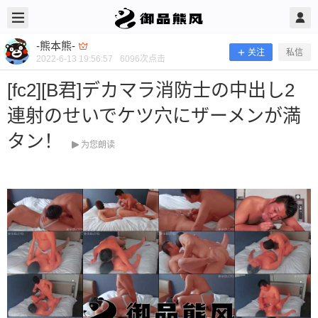
2022/6/13
-熊本熊- @ 御品熊风
-熊本熊-
关注
私信
2022-6-13 19:56:57
6096
次点击
[fc2][B君]デカマラ消防士の中出し2
連射のせいでケツ穴にザーメンが満
タン！
为您朗读
[fc2][B君]デカマラ消防士の中出し2連
射のせいでケツ穴にザーメンが満タ
ン！
当前隐藏内容需要支付400熊币 已有31人支付 登录