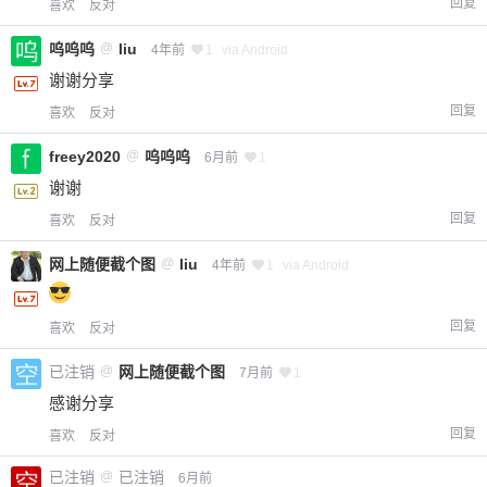
回复
喜欢
反对
呜呜呜
@
liu
4年前
1
via Android
谢谢分享
回复
喜欢
反对
freey2020
@
呜呜呜
6月前
1
谢谢
回复
喜欢
反对
网上随便截个图
@
liu
4年前
1
via Android
回复
喜欢
反对
已注销
@
网上随便截个图
7月前
1
感谢分享
回复
喜欢
反对
已注销
@
已注销
6月前