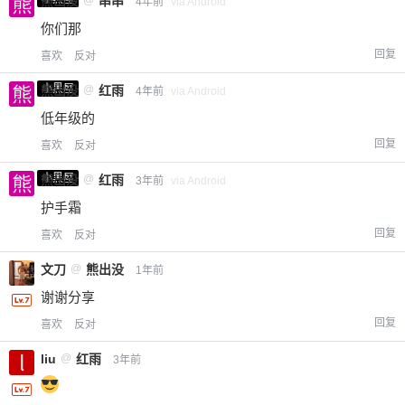
熊出没
@
串串
4年前
via Android
你们那
回复
喜欢
反对
小黑屋
熊出没
@
红雨
4年前
via Android
低年级的
回复
喜欢
反对
小黑屋
熊出没
@
红雨
3年前
via Android
护手霜
回复
喜欢
反对
文刀
@
熊出没
1年前
谢谢分享
回复
喜欢
反对
liu
@
红雨
3年前