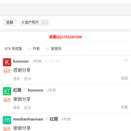
全部
# 国产熊片
431
客服QQ1781287248
878 条回复
A
作者
M
管理员
kooooo
1
4年前
via iPhone
感谢分享
回复
喜欢
反对
红雨
@
kooooo
4年前
谢谢分享
回复
喜欢
反对
modianhaonan
@
红雨
4年前
谢谢分享