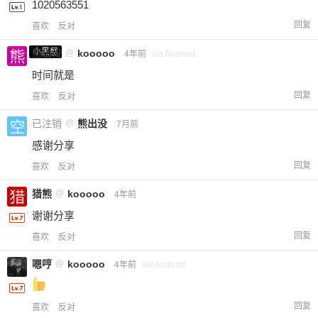
1020563551
您没有权限发布内容，请购买会员或者提升权
6位以上
回复
喜欢
反对
限。
小黑屋
熊出没
@
kooooo
4年前
via Android
时间就是
忘记密码？
找回
已有帐号？
登录
立刻支付
回复
喜欢
反对
已注销
@
熊出没
7月前
立刻支付
感谢分享
回复
喜欢
反对
猎熊
@
kooooo
4年前
谢谢分享
回复
喜欢
反对
嗯哼
@
kooooo
4年前
via Android
回复
喜欢
反对