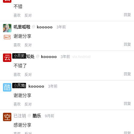
不错
回复
喜欢
反对
叽里呱啦
@
kooooo
3年前
谢谢分享
回复
喜欢
反对
小黑屋
云深不知处
@
kooooo
3年前
via Android
不错了
回复
喜欢
反对
小黑屋
酷乐
@
kooooo
3年前
谢谢分享
回复
喜欢
反对
已注销
@
酷乐
9月前
感谢分享
回复