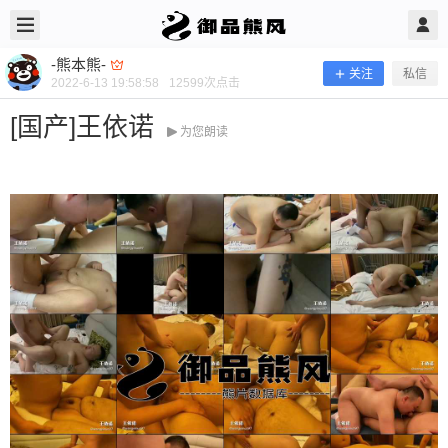
2022/6/13
-熊本熊- @ 御品熊风
-熊本熊-
关注
私信
2022-6-13 19:58:58
12599
次点击
[国产]王依诺
为您朗读
[国产]王依诺
当前隐藏内容需要支付600熊币 已有139人支付 登