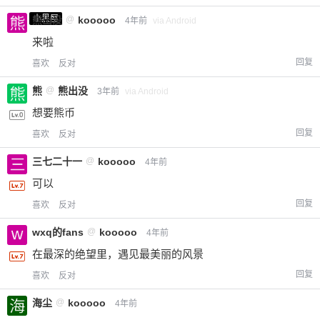
小黑屋
熊出没
@
kooooo
4年前
via Android
来啦
回复
喜欢
反对
熊
@
熊出没
3年前
via Android
想要熊币
回复
喜欢
反对
三七二十一
@
kooooo
4年前
给-熊本熊-打赏
可以
回复
喜欢
反对
付费内容
2
5
10
元
元
元
wxq的fans
@
kooooo
4年前
20
50
自定义
元
元
在最深的绝望里，遇见最美丽的风景
回复
喜欢
反对
¥
6位以上
海尘
@
kooooo
4年前