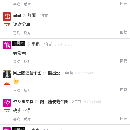
回复
喜欢
反对
串串
@
红雨
4年前
谢谢分享
回复
喜欢
反对
小黑屋
熊出没
@
串串
4年前
via Android
看没看
回复
喜欢
反对
网上随便截个图
@
熊出没
3年前
via Android
回复
喜欢
反对
やりますね
@
网上随便截个图
2年前
via Android
确实不错
回复
喜欢
反对
小黑屋