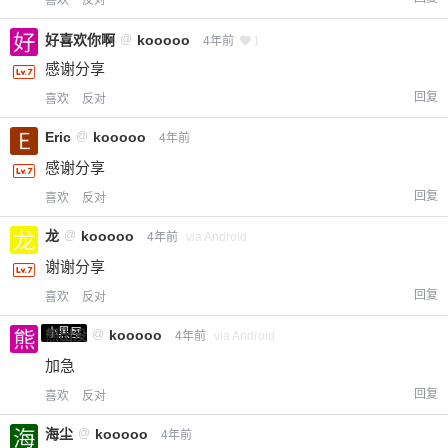
喜欢
反对
好喜欢你啊
@
kooooo
4年前
1
感谢分享
回复
喜欢
反对
Eric
@
kooooo
4年前
感谢分享
回复
喜欢
反对
龙
@
kooooo
4年前
via Android
谢谢分享
回复
喜欢
反对
小黑屋
熊出没
@
kooooo
4年前
via Android
加急
回复
喜欢
反对
海尘
@
kooooo
4年前