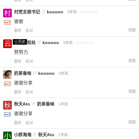
喜欢
反对
村党支部书记
@
kooooo
3年前
via iPhone
谢谢
回复
喜欢
反对
小黑屋
云深不知处
@
kooooo
3年前
via Android
努努力
回复
喜欢
反对
奶茶香味
@
kooooo
3年前
谢谢分享
回复
喜欢
反对
秋天Ato
@
奶茶香味
1年前
谢谢分享
回复
喜欢
反对
小胖海海
@
秋天Ato
1年前