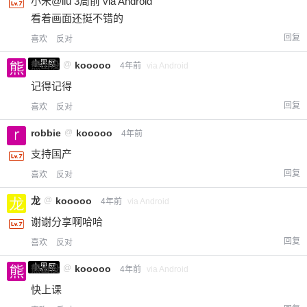
小米@liu 3周前 via Android
看着画面还挺不错的
回复
喜欢
反对
小黑屋
熊出没
@
kooooo
4年前
via Android
记得记得
回复
喜欢
反对
robbie
@
kooooo
4年前
支持国产
回复
喜欢
反对
龙
@
kooooo
4年前
via Android
谢谢分享啊哈哈
回复
喜欢
反对
小黑屋
熊出没
@
kooooo
4年前
via Android
快上课