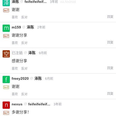
泽陈
@
feifeifeifeif...
3年前
via Android
谢谢
回复
喜欢
反对
m159
@
泽陈
2年前
谢谢分享
回复
喜欢
反对
已注销
@
泽陈
9月前
感谢分享
回复
喜欢
反对
给-熊本熊-打赏
freey2020
@
泽陈
6月前
付费内容
2
5
10
谢谢
元
元
元
回复
喜欢
反对
20
50
自定义
元
元
nexus
@
feifeifeifeif...
3年前
多谢分享！
¥