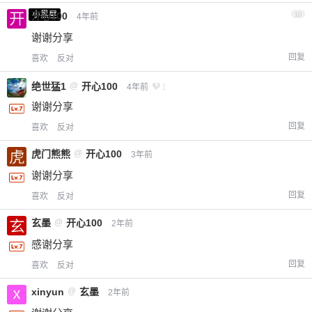
小黑屋
开心100
10
4年前
谢谢分享
回复
喜欢
反对
绝世猛1
@
开心100
4年前
1
谢谢分享
回复
喜欢
反对
虎门熊熊
@
开心100
3年前
谢谢分享
回复
喜欢
反对
玄墨
@
开心100
2年前
感谢分享
回复
喜欢
反对
xinyun
@
玄墨
2年前