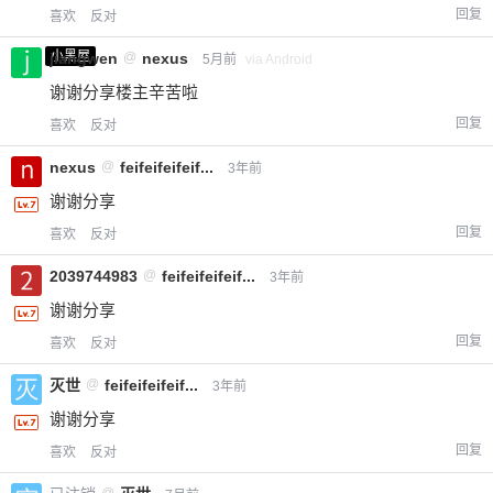
6位以上
回复
喜欢
反对
小黑屋
jiangwen
@
nexus
5月前
via Android
您没有权限发布内容，请购买会员或者提升权
6位以上
限。
谢谢分享楼主辛苦啦
回复
喜欢
反对
nexus
@
feifeifeifeif...
3年前
忘记密码？
找回
已有帐号？
登录
立刻支付
谢谢分享
回复
喜欢
反对
立刻支付
2039744983
@
feifeifeifeif...
3年前
谢谢分享
回复
喜欢
反对
灭世
@
feifeifeifeif...
3年前
谢谢分享
回复
喜欢
反对
@