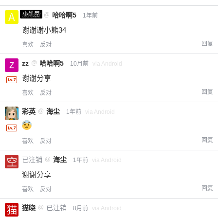
小黑屋
a0987
@
哈哈啊5
1年前
谢谢谢小熊34
回复
喜欢
反对
zz
@
哈哈啊5
10月前
via Android
谢谢分享
回复
喜欢
反对
彩英
@
海尘
1年前
via Android
回复
喜欢
反对
已注销
@
海尘
1年前
via Android
谢谢分享
回复
喜欢
反对
猫晓
@
已注销
8月前
via Android