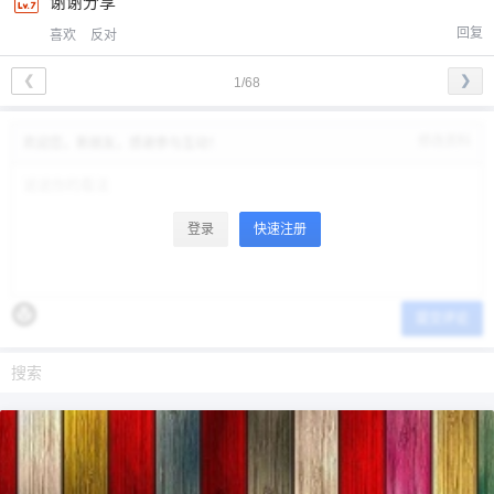
谢谢分享
回复
喜欢
反对
❮
❯
1/68
修改资料
欢迎您，新朋友，感谢参与互动！
登录
快速注册
提交评论