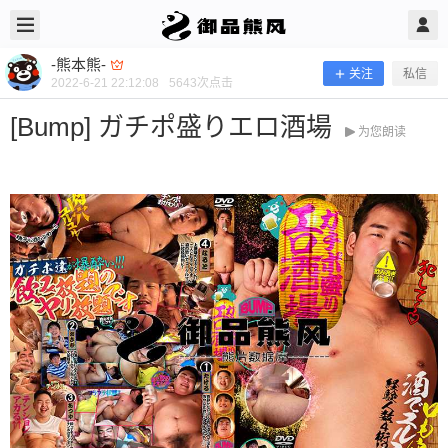
2022/6/21
-熊本熊- @ 御品熊风
-熊本熊-
关注
私信
2022-6-21 22:12:08
5643
次点击
[Bump] ガチポ盛りエロ酒場
为您朗读
[Bump] ガチポ盛りエロ酒場
当前隐藏内容需要支付400熊币 已有78人支付 登录