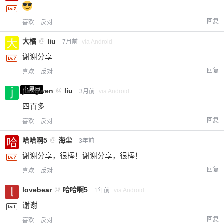
回复
喜欢
反对
大橘
@
liu
7月前
via Android
谢谢分享
回复
喜欢
反对
小黑屋
jiangwen
@
liu
3月前
via Android
四百多
回复
喜欢
反对
哈哈啊5
@
海尘
3年前
谢谢分享，很棒！谢谢分享，很棒！
回复
喜欢
反对
lovebear
@
哈哈啊5
1年前
via Android
谢谢
回复
喜欢
反对