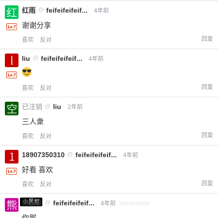
红雨
@
feifeifeifeif...
4年前
谢谢分享
回复
喜欢
反对
liu
@
feifeifeifeif...
4年前
回复
喜欢
反对
已注销
@
liu
2年前
三人衆
回复
喜欢
反对
18907350310
@
feifeifeifeif...
4年前
好看 喜欢
回复
喜欢
反对
小黑屋
熊出没
@
feifeifeifeif...
4年前
via Android
你那