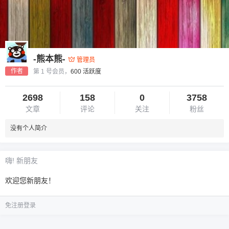
-熊本熊-
管理员
作者
第 1 号会员，
600 活跃度
2698
158
0
3758
文章
评论
关注
粉丝
没有个人简介
嗨! 新朋友
欢迎您新朋友！
免注册登录