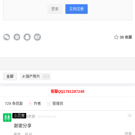
登录
立刻注册
38
收藏
全部
# 国产熊片
431
客服QQ1781287248
729 条回复
A
作者
M
管理员
小黑屋
林南
1
3年前
via Android
谢谢分享
回复
喜欢
反对