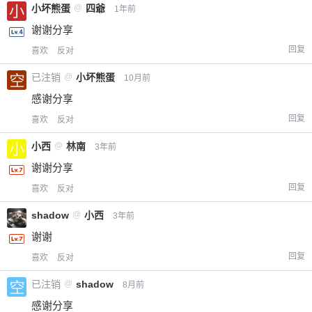
小坏熊蛋
@
四爺
1年前
谢谢分享
回复
喜欢
反对
已注销
@
小坏熊蛋
10月前
感谢分享
回复
喜欢
反对
小西
@
林南
3年前
给-熊本熊-打赏
谢谢分享
回复
喜欢
反对
付费内容
2
5
10
元
元
元
shadow
@
小西
3年前
谢谢
20
50
自定义
元
元
回复
喜欢
反对
¥
已注销
@
shadow
8月前
6位以上
感谢分享