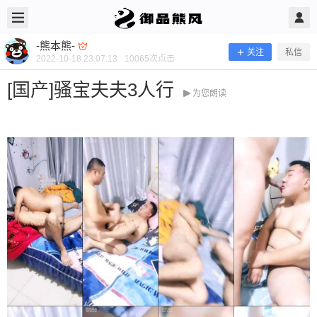
2022/10/18
-熊本熊- @ 御品熊风
-熊本熊-
关注
私信
2022-10-18 23:07:13
10065
次点击
[国产]骚宝夫夫3人行
为您朗读
[国产]骚宝夫夫3人行
当前隐藏内容需要支付600熊币 已有120人支付 登