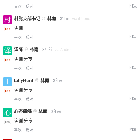
回复
您没有权限发布内容，请购买会员或者提升权
6位以上
喜欢
反对
限。
村党支部书记
@
林南
3年前
via iPhone
谢谢
回复
喜欢
反对
忘记密码？
找回
已有帐号？
登录
立刻支付
泽陈
@
林南
3年前
via Android
立刻支付
谢谢分享
回复
喜欢
反对
LillyHunt
@
林南
3年前
谢谢分享
回复
喜欢
反对
心态鸽鸽
@
林南
3年前
谢谢分享
回复
喜欢
反对