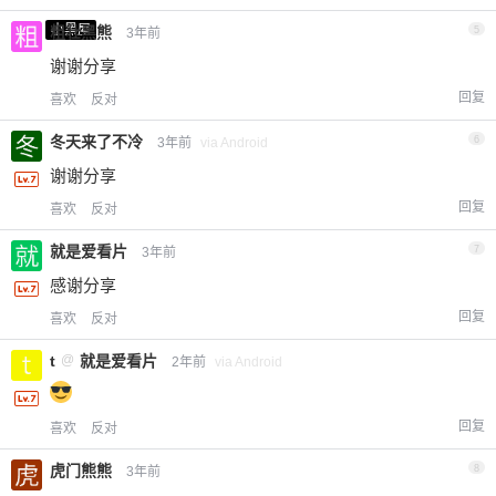
小黑屋
粗壮黑熊
5
3年前
谢谢分享
回复
喜欢
反对
冬天来了不冷
6
3年前
via Android
谢谢分享
回复
喜欢
反对
就是爱看片
7
3年前
感谢分享
回复
喜欢
反对
t
@
就是爱看片
2年前
via Android
回复
喜欢
反对
虎门熊熊
8
3年前