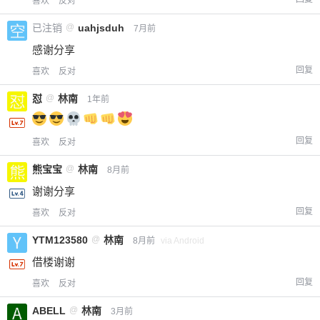
喜欢
反对
已注销
@
uahjsduh
7月前
感谢分享
回复
喜欢
反对
怼
@
林南
1年前
回复
喜欢
反对
熊宝宝
@
林南
8月前
谢谢分享
回复
喜欢
反对
YTM123580
@
林南
8月前
via Android
借楼谢谢
回复
喜欢
反对
ABELL
@
林南
3月前