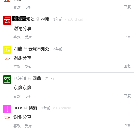
回复
喜欢
反对
小黑屋
云深不知处
@
林南
3年前
via Android
谢谢分享
回复
喜欢
反对
四爺
@
云深不知处
3年前
謝謝分享
回复
喜欢
反对
已注销
@
四爺
2年前
京熊京熊
回复
喜欢
反对
luan
@
四爺
2年前
via Android
谢谢分享
回复
喜欢
反对