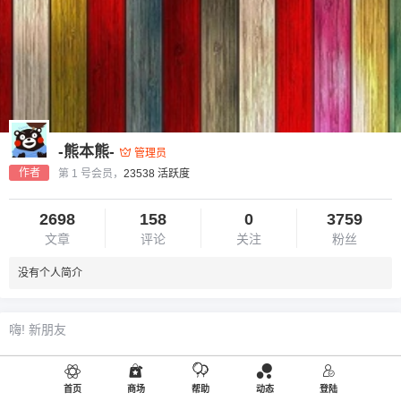
-熊本熊-
管理员
作者
第 1 号会员，
23538 活跃度
2698
158
0
3759
文章
评论
关注
粉丝
没有个人简介
嗨! 新朋友
欢迎您新朋友！
首页
商场
帮助
动态
登陆