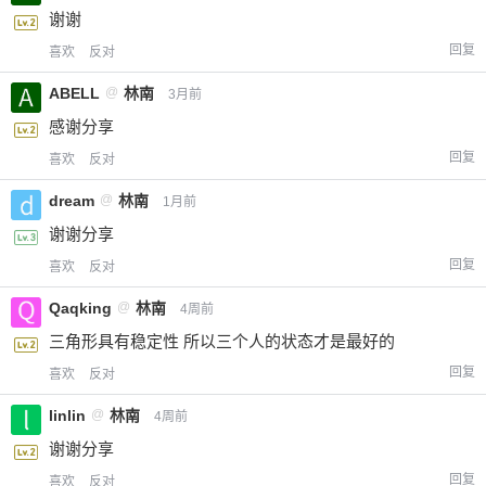
谢谢
回复
喜欢
反对
ABELL
@
林南
3月前
感谢分享
回复
喜欢
反对
dream
@
林南
1月前
谢谢分享
回复
喜欢
反对
Qaqking
@
林南
4周前
三角形具有稳定性 所以三个人的状态才是最好的
回复
喜欢
反对
linlin
@
林南
4周前
谢谢分享
回复
喜欢
反对