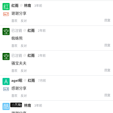
红雨
@
林南
3年前
谢谢分享
回复
喜欢
反对
已注销
@
红雨
2年前
蜘蛛熊
回复
喜欢
反对
已注销
@
红雨
2年前
骚宝夫夫
回复
喜欢
反对
agel昭
@
红雨
7月前
感谢分享
回复
喜欢
反对
小黑屋
酷乐
@
林南
3年前