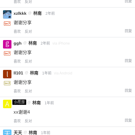
回复
喜欢
反对
xzlkkk
@
林南
2年前
谢谢分享
回复
喜欢
反对
ggh
@
林南
2年前
via iPhone
谢谢分享
回复
喜欢
反对
ll101
@
林南
1年前
via Android
谢谢分享
回复
喜欢
反对
小黑屋
a0987
@
林南
1年前
xx谢谢4
回复
喜欢
反对
天天
@
林南
1年前