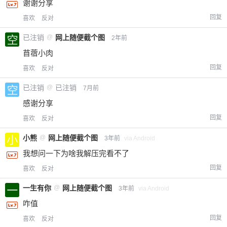
谢谢分享
回复
喜欢
反对
已注销
@
网上随便截个图
2年前
苜蓿小肉
回复
喜欢
反对
已注销
@
已注销
7月前
感谢分享
回复
喜欢
反对
小熊
@
网上随便截个图
3年前
via Android
我想问一下为啥我解压完看不了
回复
喜欢
反对
一生有你
@
网上随便截个图
3年前
via Android
咋值
回复
喜欢
反对