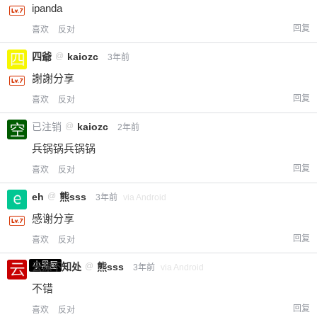
ipanda
回复
喜欢
反对
四爺
@
kaiozc
3年前
謝謝分享
回复
喜欢
反对
已注销
@
kaiozc
2年前
兵锅锅兵锅锅
回复
喜欢
反对
eh
@
熊sss
3年前
via Android
感谢分享
回复
喜欢
反对
小黑屋
云深不知处
@
熊sss
3年前
via Android
不错
回复
喜欢
反对