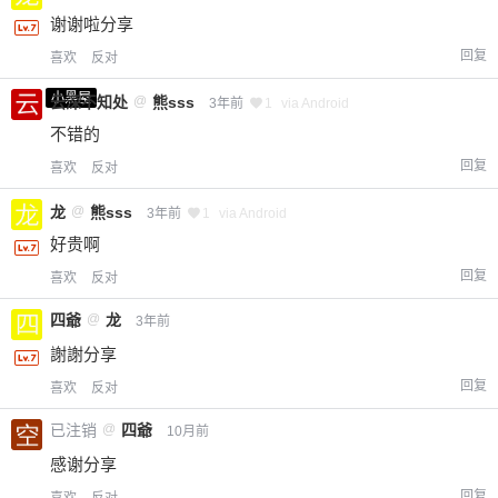
谢谢啦分享
回复
喜欢
反对
小黑屋
云深不知处
@
熊sss
3年前
1
via Android
不错的
回复
喜欢
反对
龙
@
熊sss
3年前
1
via Android
好贵啊
回复
喜欢
反对
四爺
@
龙
3年前
謝謝分享
回复
喜欢
反对
已注销
@
四爺
10月前
感谢分享
回复