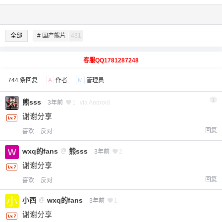
全部
# 国产熊片
431
客服QQ1781287248
744 条回复
A
作者
M
管理员
1
熊sss
3年前
1
via Android
谢谢分享
回复
喜欢
反对
wxq的fans
@
熊sss
3年前
2
谢谢分享
回复
喜欢
反对
小西
@
wxq的fans
3年前
1
谢谢分享