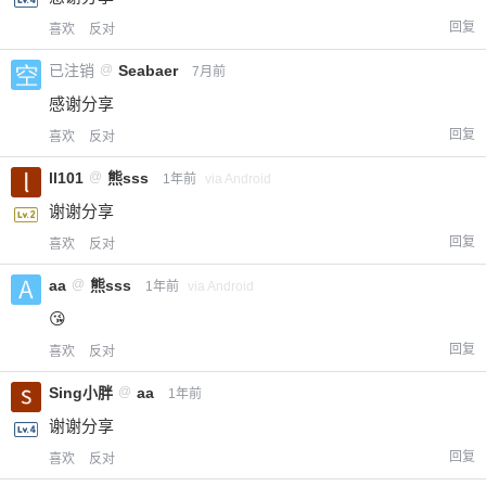
回复
喜欢
反对
已注销
@
Seabaer
7月前
感谢分享
回复
喜欢
反对
ll101
@
熊sss
1年前
via Android
谢谢分享
回复
喜欢
反对
aa
@
熊sss
1年前
via Android
😘
回复
喜欢
反对
Sing小胖
@
aa
1年前
谢谢分享
回复
喜欢
反对