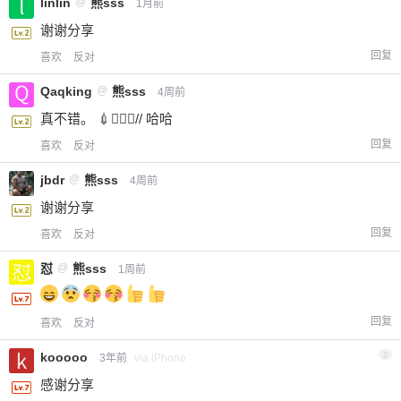
linlin
@
熊sss
1月前
谢谢分享
回复
喜欢
反对
Qaqking
@
熊sss
4周前
真不错。 💉🙅‍♂️❌// 哈哈
回复
喜欢
反对
jbdr
@
熊sss
4周前
谢谢分享
回复
喜欢
反对
怼
@
熊sss
1周前
回复
喜欢
反对
kooooo
2
3年前
via iPhone
感谢分享