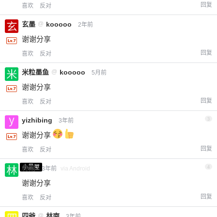
回复
喜欢
反对
玄墨
@
kooooo
2年前
谢谢分享
回复
喜欢
反对
米粒墨鱼
@
kooooo
5月前
谢谢分享
回复
喜欢
反对
yizhibing
3
3年前
谢谢分享
回复
喜欢
反对
小黑屋
林南
4
3年前
via Android
谢谢分享
回复
喜欢
反对
四爺
@
林南
3年前