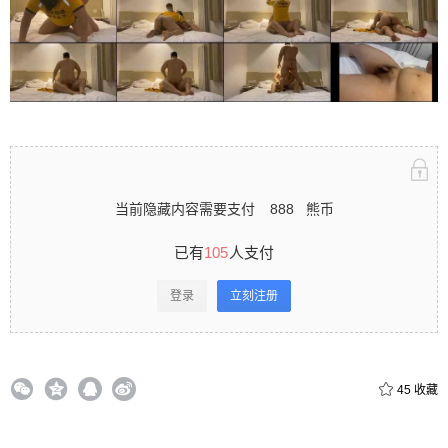
录立刻注册 0 收藏
扫描二维码继续阅读
当前隐藏内容需要支付
888
熊币
已有
105
人支付
登录
立刻注册
45
收藏