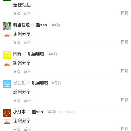
全裸勃起
回复
喜欢
反对
叽里呱啦
@
熊sss
3年前
谢谢分享
回复
喜欢
反对
四爺
@
叽里呱啦
3年前
謝謝分享
回复
喜欢
反对
已注销
@
叽里呱啦
8月前
感谢分享
回复
喜欢
反对
小月半
@
熊sss
3年前
via iPhone
谢谢分享
回复
喜欢
反对