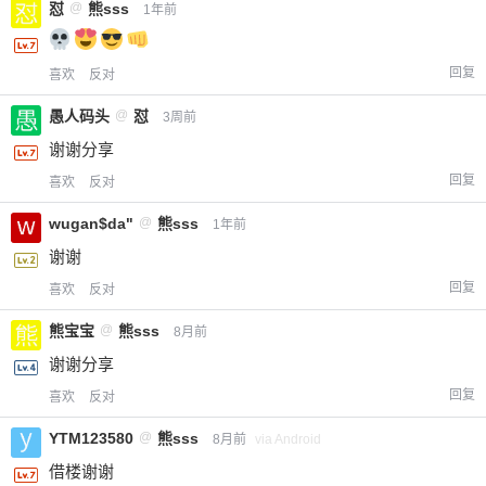
怼
@
熊sss
1年前
回复
喜欢
反对
愚人码头
@
怼
3周前
谢谢分享
回复
喜欢
反对
wugan$da"
@
熊sss
1年前
谢谢
回复
喜欢
反对
熊宝宝
@
熊sss
8月前
谢谢分享
回复
喜欢
反对
YTM123580
@
熊sss
8月前
via Android
借楼谢谢