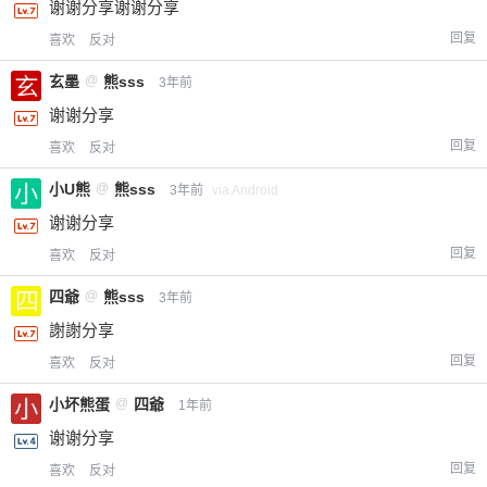
谢谢分享谢谢分享
给-熊本熊-打赏
回复
喜欢
反对
付费内容
2
5
10
元
元
元
玄墨
@
熊sss
3年前
谢谢分享
20
50
自定义
元
元
回复
喜欢
反对
小U熊
@
熊sss
3年前
via Android
¥
6位以上
谢谢分享
回复
喜欢
反对
您没有权限发布内容，请购买会员或者提升权
6位以上
限。
四爺
@
熊sss
3年前
謝謝分享
回复
喜欢
反对
忘记密码？
找回
已有帐号？
登录
立刻支付
小坏熊蛋
@
四爺
1年前
谢谢分享
立刻支付
回复
喜欢
反对