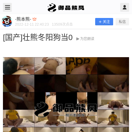
2022/12/11
-熊本熊- @ 御品熊风
-熊本熊-
关注
私信
2022-12-11 22:40:23
13509
次点击
[国产]壮熊冬阳狗当0
为您朗读
[国产]壮熊冬阳狗当0
当前隐藏内容需要支付888熊币 已有105人支付 登