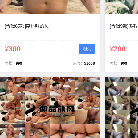
[合辑65部]森林味的风
[合辑9部]熊
¥
300
¥
200
购买
总数：
999
人气：
51668
总数：
999