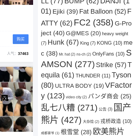
DANJI
(1
LL
(77)
BUMP
(62)
01)
F
Fat Balloon
(52)
Ejiki
(39)
FC2
(358)
ATTY
(62)
G-Pro
ject
(40)
G@MES
(20)
heavy weight
购买
Hunk
(67)
me
KONG
(10)
(7)
King
(7)
S
c
(38)
OnlyFans
(10)
人气：
37463
Mr. hat
(2)
ns-ch
(2)
AMSON
(277)
Strike
(57)
T
Tyson
equila
(61)
THUNDER
(11)
VFactor
(80)
ULTRA BODY
(19)
y
(123)
パンダ商会
(25)
video city
(2)
国产
乱七八糟
(271)
公告
(3)
熊片
(427)
戎桥政造
(10)
大杂烩
(2)
欧美熊片
根雪堂
(28)
成都豪爷
(1)