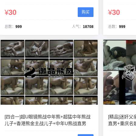
¥
30
¥
30
购买
总数：
999
人气：
18708
总数：
999
[四合一]超U眼镜熊战中年熊+超猛中年熊战
[精品]迷奸父
儿子+香港熊金主战儿子+中年U熊战直男
直男+重庆名