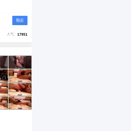
购买
人气：
17951