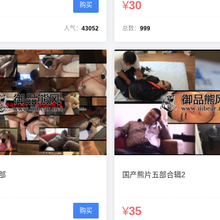
¥
30
购买
人气：
43052
总数：
999
2部
国产熊片五部合辑2
¥
35
购买