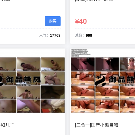
6位以上
您没有权限发布内容，请购买会员或者提升权
¥
40
购买
限。
6位以上
人气：
17703
总数：
999
忘记密码？
找回
已有帐号？
登录
熊和儿子
[三合一]国产小熊自嗨