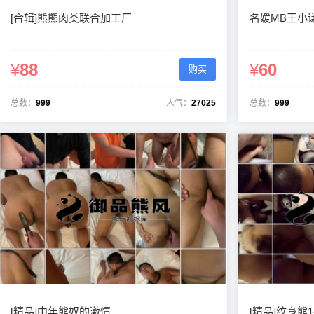
[合辑]熊熊肉类联合加工厂
名媛MB王小
¥
88
¥
60
购买
总数：
999
人气：
27025
总数：
999
[精品]中年熊奴的激情
[精品]纹身熊1