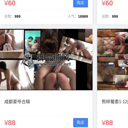
¥
60
¥
60
购买
总数：
999
人气：
18989
总数：
999
成都豪爷合辑
熊样蜀黍1-1
¥
88
¥
88
购买