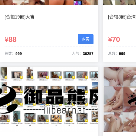
[合辑19部]大吉
[合辑8部]
¥
88
¥
70
购买
总数：
999
人气：
30257
总数：
999