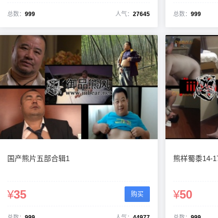
总数：
999
人气：
27645
总数：
999
国产熊片五部合辑1
熊样蜀黍14-1
¥
35
¥
50
购买
总数：
999
人气：
44977
总数：
999