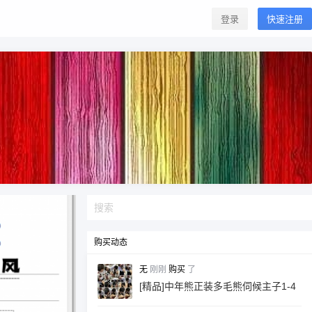
登录
快速注册
购买动态
无
刚刚
购买
了
[精品]中年熊正装多毛熊伺候主子1-4
部