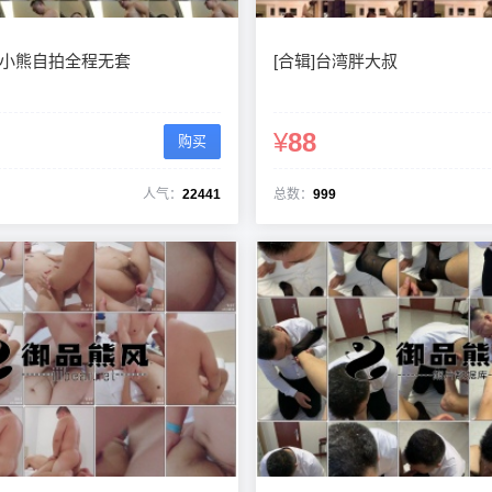
台湾小熊自拍全程无套
[合辑]台湾胖大叔
¥
88
购买
人气：
22441
总数：
999