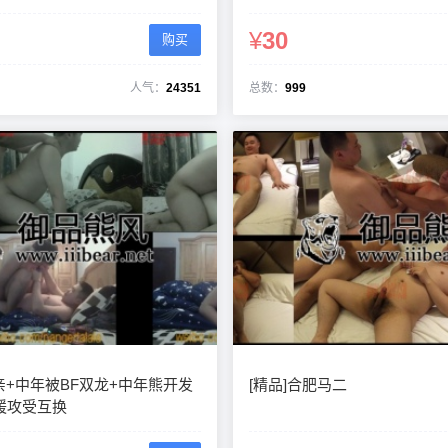
¥
30
购买
人气：
24351
总数：
999
亲+中年被BF双龙+中年熊开发
[精品]合肥马二
媛攻受互换