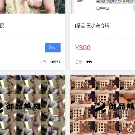
教授
[精品]王小谦合辑
¥
300
购买
人气：
16957
总数：
999