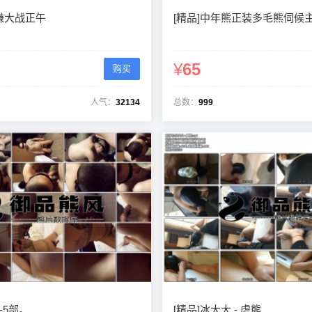
谦大战正午
[精品]中年熊正装多毛熊伺候主
¥
65
购买
人气：
32134
总数：
999
-5部。
[精品]冰大大 - 虐熊