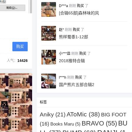
D***a
刚刚
购买
了
[合辑65部]森林味的风
赵*
刚刚
购买
了
熊样蜀黍1-12部
购买
小***皿
刚刚
购买
了
2018推特合辑
人气：
14426
l***h
刚刚
购买
了
国产熊片五部合辑2
标签
AToMic
(38)
Aniky
(21)
BIG FOOT
BU
BRAVO
(55)
(16)
Books Maru
(5)