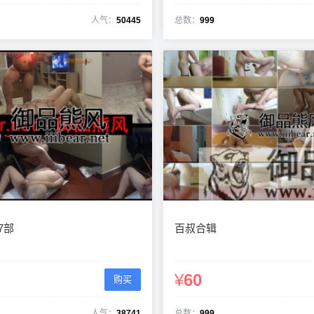
人气：
50445
总数：
999
7部
百叔合辑
¥
60
购买
人气：
38741
总数：
999