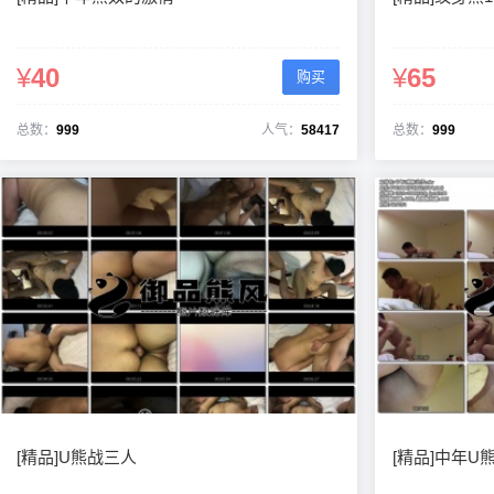
¥
40
¥
65
购买
总数：
999
人气：
58417
总数：
999
[精品]U熊战三人
[精品]中年U