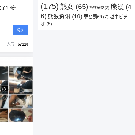
(175)
熊女
(65)
熊漫
(4
子1-4部
熊样蜀黍
(2)
6)
熊猴资讯
(19)
罪と罰69
(7)
越中ビデ
オ
(5)
购买
人气：
67110