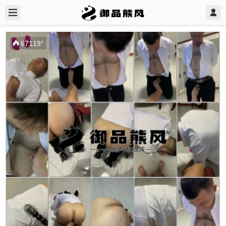
67119
°