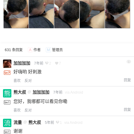
631 条回复
A
作者
M
管理员
1
加加加加
7年前
2
7
好嗨哟 好刺激
回复
喜欢
反对
熊大叔
@
加加加加
7年前
via Android
您好，我哪都可以看见你嘞
回复
喜欢
反对
流量
@
熊大叔
5年前
1
via Android
谢谢