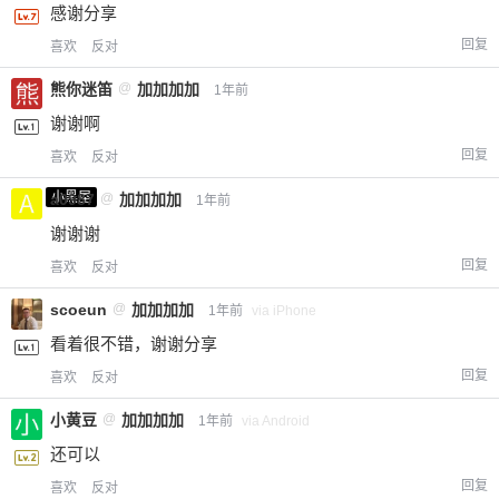
感谢分享
回复
喜欢
反对
熊你迷笛
@
加加加加
1年前
谢谢啊
回复
喜欢
反对
小黑屋
a0987
@
加加加加
1年前
谢谢谢
回复
喜欢
反对
scoeun
@
加加加加
1年前
via iPhone
看着很不错，谢谢分享
回复
喜欢
反对
小黄豆
@
加加加加
1年前
via Android
还可以
回复
喜欢
反对