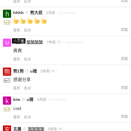
回复
喜欢
反对
hhhh
@
熊大叔
3天前
via Android
回复
喜欢
反对
小黑屋
u猪
@
加加加加
7年前
2
via Android
爽爽
回复
喜欢
反对
熊1熊
@
u猪
5年前
2
感谢分享
回复
喜欢
反对
kim
@
u猪
5月前
via Android
cool
回复
喜欢
反对
玄墨
@
加加加加
5年前
1