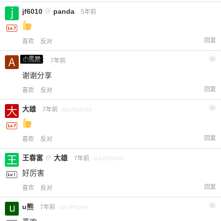
jf6010
@
panda
5年前
回复
喜欢
反对
小黑屋
ANDIC
3
7年前
谢谢分享
回复
喜欢
反对
大雄
4
7年前
via Android
回复
喜欢
反对
王春富
@
大雄
7年前
via Android
好厉害
回复
喜欢
反对
u熊
5
7年前
via iPhone