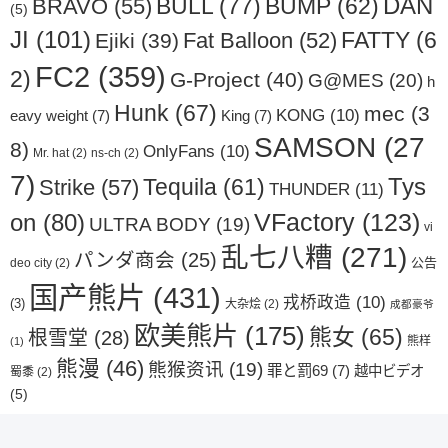
DAN
BULL
(77)
BRAVO
(55)
BUMP
(62)
(5)
JI
(101)
Fat Balloon
(52)
FATTY
(6
Ejiki
(39)
FC2
(359)
2)
G-Project
(40)
G@MES
(20)
h
Hunk
(67)
mec
(3
KONG
(10)
eavy weight
(7)
King
(7)
SAMSON
(27
8)
OnlyFans
(10)
Mr. hat
(2)
ns-ch
(2)
7)
Tys
Strike
(57)
Tequila
(61)
THUNDER
(11)
VFactory
(123)
on
(80)
ULTRA BODY
(19)
vi
乱七八糟
(271)
パンダ商会
(25)
公告
deo city
(2)
国产熊片
(431)
戎桥政造
(10)
(3)
大杂烩
(2)
成都豪爷
欧美熊片
(175)
熊女
(65)
根雪堂
(28)
熊样
(1)
熊漫
(46)
熊猴资讯
(19)
罪と罰69
(7)
越中ビデオ
蜀黍
(2)
(5)