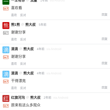
一生有你
流量
1年前
via Android
喜欢看
回复
喜欢
反对
熊1熊
@
熊大叔
5年前
谢谢分享
回复
喜欢
反对
滴滴
@
熊大叔
4年前
via Android
谢谢分享
回复
喜欢
反对
滴滴
@
熊大叔
4年前
via Android
干得漂亮
回复
喜欢
反对
红旗河沟
@
熊大叔
2年前
via Android
原来有这么多观众