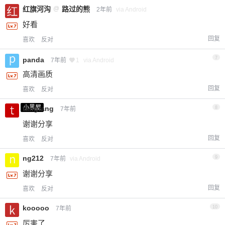
红旗河沟
@
路过的熊
2年前
via Android
好看
回复
喜欢
反对
7
panda
7年前
1
via Android
高清画质
回复
喜欢
反对
小黑屋
tangtang
8
7年前
谢谢分享
回复
喜欢
反对
ng212
9
7年前
via Android
谢谢分享
回复
喜欢
反对
kooooo
10
7年前
厉害了