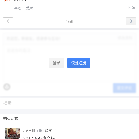
回复
喜欢
反对
❮
❯
1/56
修改资料
欢迎您，新朋友，感谢参与互动！
登录
快速注册
提交评论
购买动态
小***皿
刚刚
购买
了
2017汤不热合辑