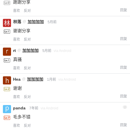
謝謝分享
回复
喜欢
反对
林落
@
加加加加
5月前
谢谢分享
回复
喜欢
反对
rt
@
加加加加
5月前
via Android
真骚
回复
喜欢
反对
Hea
@
加加加加
1月前
via Android
谢谢
回复
喜欢
反对
panda
2
7年前
via Android
毛多不错
回复
喜欢
反对