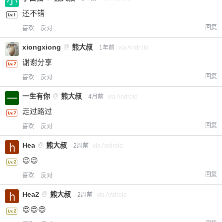
6位以上
还不错
您没有权限发布内容，请购买会员或者提升权
6位以上
回复
喜欢
反对
限。
xiongxiong
@
熊大叔
1年前
via Android
谢谢分享
回复
喜欢
反对
忘记密码？
找回
已有帐号？
登录
一生有你
@
熊大叔
4月前
via Android
走过路过
回复
喜欢
反对
Hea
@
熊大叔
2周前
via Android
😉😉
回复
喜欢
反对
Hea2
@
熊大叔
2周前
via Android
😍😍😍