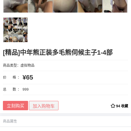
[精品]中年熊正装多毛熊伺候主子1-4部
商品类型：
虚拟物品
¥65
价 格：
总 数：
999
立刻购买
加入购物车
94
收藏
商品属性