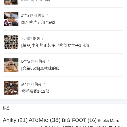
Z***z
刚刚
购买
了
国产熊片五部合辑2
无
刚刚
购买
了
[精品]中年熊正装多毛熊伺候主子1-4部
D***a
刚刚
购买
了
[合辑65部]森林味的风
赵*
刚刚
购买
了
熊样蜀黍1-12部
标签
AToMic
(38)
Aniky
(21)
BIG FOOT
(16)
Books Maru