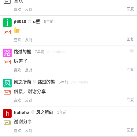
喜欢
回复
喜欢
反对
jf6010
@
u熊
5年前
回复
喜欢
反对
路过的熊
6
7年前
via Android
厉害了
回复
喜欢
反对
风之所向
@
路过的熊
5年前
via iPhone
借楼，谢谢分享
回复
喜欢
反对
hahaha
@
风之所向
1年前
谢谢分享
回复
喜欢
反对