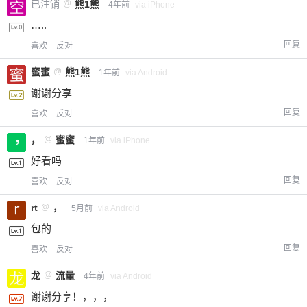
已注销
@
熊1熊
4年前
via iPhone
…..
回复
喜欢
反对
蜜蜜
@
熊1熊
1年前
via Android
谢谢分享
回复
喜欢
反对
，
@
蜜蜜
1年前
via iPhone
好看吗
回复
喜欢
反对
rt
@
，
5月前
via Android
包的
回复
喜欢
反对
龙
@
流量
4年前
via Android
谢谢分享！，，，