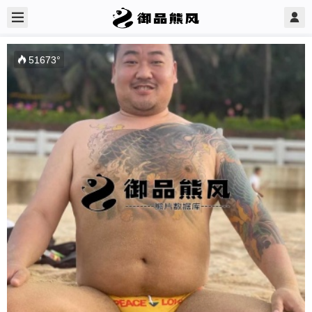
51673
°