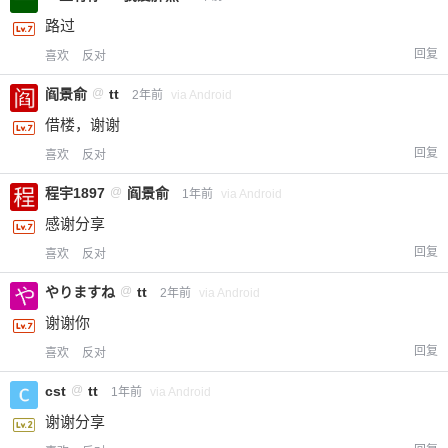
路过
回复
喜欢
反对
阎景俞
@
tt
2年前
via Android
借楼，谢谢
回复
喜欢
反对
程宇1897
@
阎景俞
1年前
via Android
感谢分享
回复
喜欢
反对
やりますね
@
tt
2年前
via Android
谢谢你
回复
喜欢
反对
cst
@
tt
1年前
via Android
谢谢分享