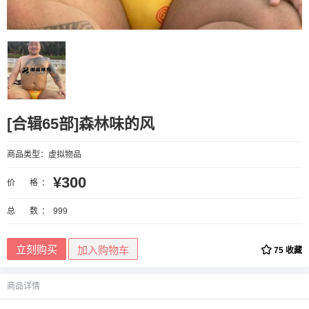
[合辑65部]森林味的风
商品类型：
虚拟物品
¥300
价 格：
总 数：
999
立刻购买
加入购物车
75
收藏
商品详情