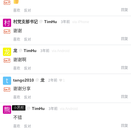
回复
喜欢
反对
村党支部书记
@
TimHu
3年前
via iPhone
谢谢
回复
喜欢
反对
龙
@
TimHu
3年前
via Android
谢谢啊
回复
喜欢
反对
tangc2010
@
龙
2年前
1
谢谢分享
回复
喜欢
反对
小黑屋
熊出没
@
TimHu
3年前
via Android
不错
回复
喜欢
反对