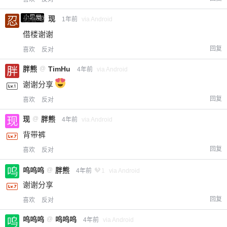
小黑屋
忍者
@
现
1年前
via Android
借楼谢谢
回复
喜欢
反对
胖熊
@
TimHu
4年前
via Android
谢谢分享
回复
喜欢
反对
现
@
胖熊
4年前
via Android
背带裤
回复
喜欢
反对
呜呜呜
@
胖熊
4年前
1
via Android
谢谢分享
回复
喜欢
反对
呜呜呜
@
呜呜呜
4年前
via Android