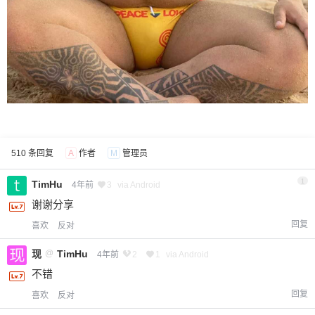
510 条回复
A
作者
M
管理员
1
TimHu
4年前
3
via Android
谢谢分享
回复
喜欢
反对
现
@
TimHu
4年前
2
1
via Android
不错
回复
喜欢
反对