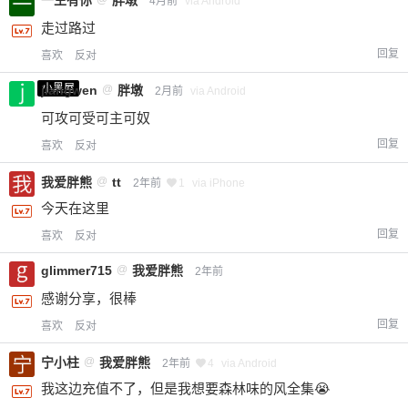
一生有你
胖墩
4月前
via Android
走过路过
回复
喜欢
反对
小黑屋
jiangwen
@
胖墩
2月前
via Android
可攻可受可主可奴
回复
喜欢
反对
我爱胖熊
@
tt
2年前
1
via iPhone
今天在这里
回复
喜欢
反对
glimmer715
@
我爱胖熊
2年前
感谢分享，很棒
回复
喜欢
反对
宁小柱
@
我爱胖熊
2年前
4
via Android
我这边充值不了，但是我想要森林味的风全集😭