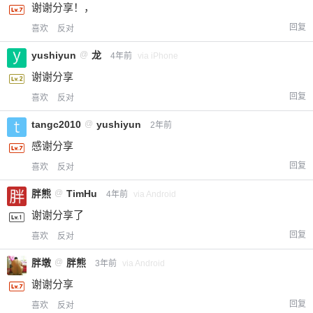
谢谢分享！，
您没有权限发布内容，请购买会员或者提升权
6位以上
限。
回复
喜欢
反对
yushiyun
@
龙
4年前
via iPhone
谢谢分享
忘记密码？
找回
已有帐号？
登录
回复
喜欢
反对
tangc2010
@
yushiyun
2年前
感谢分享
回复
喜欢
反对
胖熊
@
TimHu
4年前
via Android
谢谢分享了
回复
喜欢
反对
胖墩
@
胖熊
3年前
via Android
谢谢分享
回复
喜欢
反对