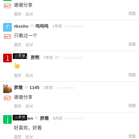
谢谢分享
回复
喜欢
反对
rbxchc
@
呜呜呜
2年前
via Android
只看过一个
回复
喜欢
反对
小黑屋
1145
@
胖熊
3年前
1
via Android
回复
喜欢
反对
胖墩
@
1145
3年前
via Android
谢谢分享
回复
喜欢
反对
小黑屋
jiangwen
@
胖墩
9月前
via Android
好喜欢，好看
回复
喜欢
反对