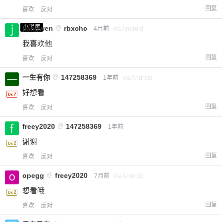
回复
喜欢
反对
小黑屋
jiangwen
@
rbxchc
4月前
via Android
我喜欢他
回复
喜欢
反对
一生有你
@
147258369
1年前
via Android
好想看
回复
喜欢
反对
freey2020
@
147258369
1年前
谢谢
回复
喜欢
反对
opegg
@
freey2020
7月前
via Android
想看哦
回复
喜欢
反对