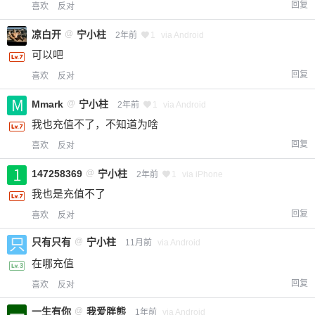
回复
喜欢
反对
凉白开
@
宁小柱
2年前
1
via Android
可以吧
回复
喜欢
反对
Mmark
@
宁小柱
2年前
1
via Android
我也充值不了，不知道为啥
回复
喜欢
反对
147258369
@
宁小柱
2年前
1
via iPhone
我也是充值不了
回复
喜欢
反对
只有只有
@
宁小柱
11月前
via Android
在哪充值
回复
喜欢
反对
一生有你
@
我爱胖熊
1年前
via Android