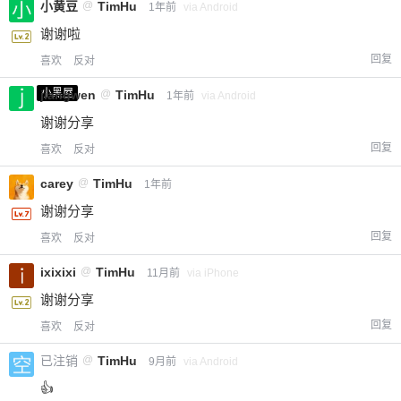
小黄豆
@
TimHu
1年前
via Android
谢谢啦
回复
喜欢
反对
小黑屋
jiangwen
@
TimHu
1年前
via Android
谢谢分享
回复
喜欢
反对
carey
@
TimHu
1年前
谢谢分享
回复
喜欢
反对
ixixixi
@
TimHu
11月前
via iPhone
谢谢分享
回复
喜欢
反对
已注销
@
TimHu
9月前
via Android
👍