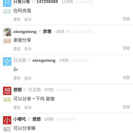
只有只有
@
147258369
11月前
via Android
在吗充值
回复
喜欢
反对
xiongxiong
@
胖墩
1年前
1
via Android
谢谢分享
回复
喜欢
反对
已注销
@
xiongxiong
9月前
via Android
👍
回复
喜欢
反对
想想
@
已注销
8月前
via iPhone
可以分享一下吗 谢谢
回复
喜欢
反对
小哪吒
@
想想
3月前
via Android
可以分享嘛