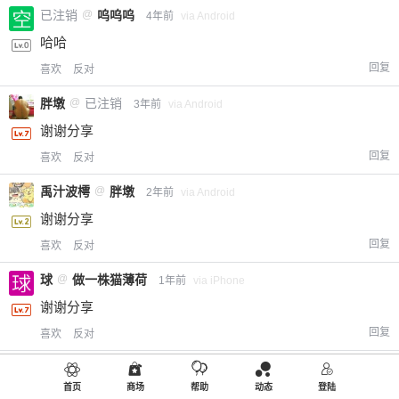
已注销
@
呜呜呜
4年前
via Android
哈哈
回复
喜欢
反对
胖墩
@
已注销
3年前
via Android
谢谢分享
回复
喜欢
反对
禹汁波樗
@
胖墩
2年前
via Android
谢谢分享
回复
喜欢
反对
球
@
做一株猫薄荷
1年前
via iPhone
谢谢分享
回复
喜欢
反对
胖墩
@
jfoco
3年前
via Android
首页
商场
帮助
动态
登陆
谢谢分享