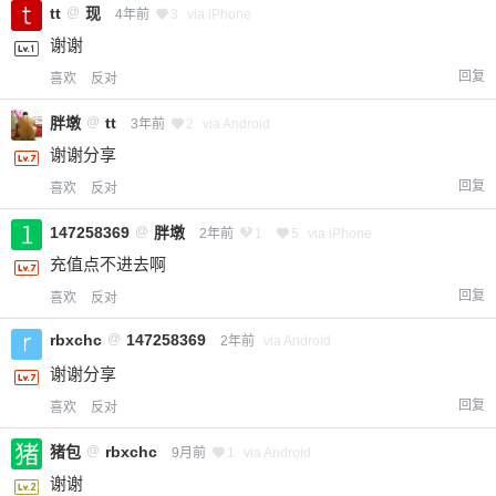
tt
@
现
4年前
3
via iPhone
谢谢
回复
喜欢
反对
胖墩
@
tt
3年前
2
via Android
谢谢分享
回复
喜欢
反对
147258369
@
胖墩
2年前
1
5
via iPhone
充值点不进去啊
回复
喜欢
反对
rbxchc
@
147258369
2年前
via Android
谢谢分享
回复
喜欢
反对
猪包
@
rbxchc
9月前
1
via Android
谢谢