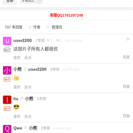
全部
# BULL
77
客服QQ1781287248
707 条回复
A
作者
M
管理员
1
user2200
7年前
1
1
via Android
这部片子所有人都很优
回复
喜欢
反对
小熊
@
user2200
6年前
via iPhone
回复
喜欢
反对
liu
@
小熊
5年前
回复
喜欢
反对
Qwe
@
小熊
2年前
via Android