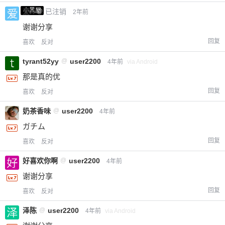
小黑屋
爱X
@
已注销
2年前
谢谢分享
回复
喜欢
反对
tyrant52yy
@
user2200
4年前
via Android
那是真的优
回复
喜欢
反对
奶茶香味
@
user2200
4年前
ガチム
回复
喜欢
反对
好喜欢你啊
@
user2200
4年前
谢谢分享
回复
喜欢
反对
泽陈
@
user2200
4年前
via Android