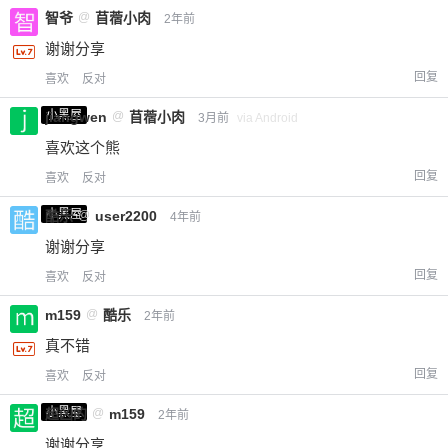
智爷
@
苜蓿小肉
2年前
谢谢分享
回复
喜欢
反对
小黑屋
jiangwen
@
苜蓿小肉
3月前
via Android
喜欢这个熊
回复
喜欢
反对
小黑屋
酷乐
@
user2200
4年前
谢谢分享
回复
喜欢
反对
m159
@
酷乐
2年前
真不错
回复
喜欢
反对
小黑屋
超凶的
@
m159
2年前
谢谢分享