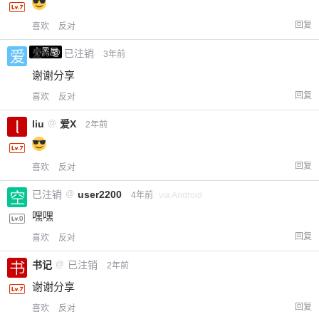
回复
喜欢
反对
小黑屋
爱X
@
已注销
3年前
谢谢分享
回复
喜欢
反对
liu
@
爱X
2年前
回复
喜欢
反对
已注销
@
user2200
4年前
via Android
嘿嘿
回复
喜欢
反对
书记
@
已注销
2年前
谢谢分享
回复
喜欢
反对