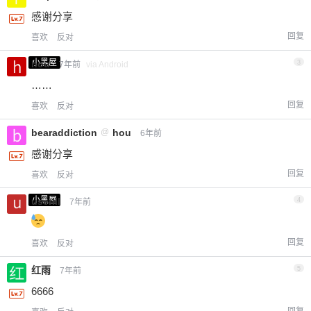
感谢分享
回复
喜欢
反对
小黑屋
hou
3
7年前
via Android
……
回复
喜欢
反对
bearaddiction
@
hou
6年前
感谢分享
回复
喜欢
反对
小黑屋
userlll
4
7年前
回复
喜欢
反对
红雨
5
7年前
6666