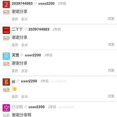
2039744983
@
user2200
3年前
谢谢分享
回复
喜欢
反对
二丫丫
@
2039744983
2年前
谢谢分享
回复
喜欢
反对
灭世
@
user2200
3年前
谢谢分享
回复
喜欢
反对
给-熊本熊-打赏
gj
@
user2200
3年前
via Android
付费内容
2
5
10
元
元
元
回复
喜欢
反对
已注销
@
user2200
20
50
2年前
via Android
自定义
元
元
谢谢分享啊