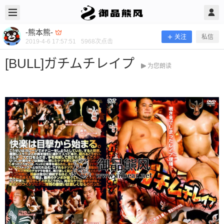
2019/4/06
-熊本熊- @ 御品熊风
-熊本熊-
关注
私信
2019-4-6 17:57:51
5968
次点击
[BULL]ガチムチレイプ
为您朗读
[BULL]ガチムチレイプ
当前隐藏内容需要支付100熊币 已有224人支付 登