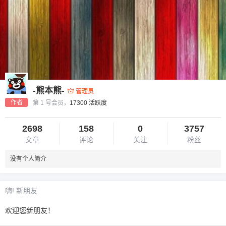
-熊本熊-
管理员
作者
第 1 号会员，
17300 活跃度
2698
158
0
3757
文章
评论
关注
粉丝
没有个人简介
嗨! 新朋友
欢迎您新朋友！