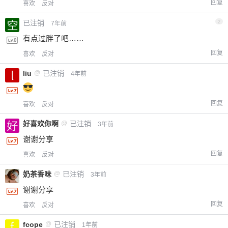
回复
喜欢
反对
已注销
2
7年前
有点过胖了吧……
回复
喜欢
反对
liu
@
已注销
4年前
回复
喜欢
反对
好喜欢你啊
@
已注销
3年前
谢谢分享
回复
喜欢
反对
奶茶香味
@
已注销
3年前
谢谢分享
回复
喜欢
反对
fcope
@
已注销
1年前