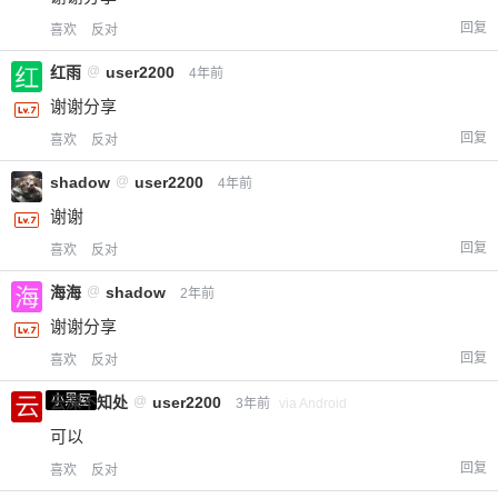
回复
喜欢
反对
红雨
@
user2200
4年前
谢谢分享
回复
喜欢
反对
shadow
@
user2200
4年前
谢谢
回复
喜欢
反对
海海
@
shadow
2年前
谢谢分享
回复
喜欢
反对
小黑屋
云深不知处
@
user2200
3年前
via Android
可以
回复
喜欢
反对