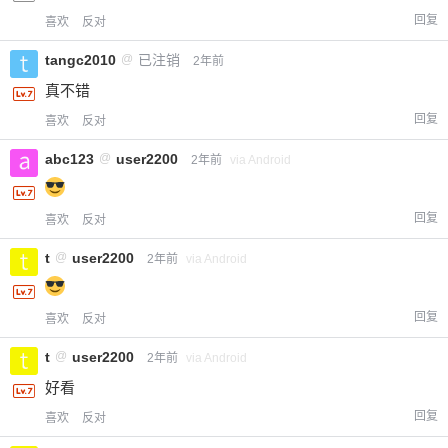
回复
喜欢
反对
¥
6位以上
tangc2010
@
已注销
2年前
您没有权限发布内容，请购买会员或者提升权
真不错
6位以上
限。
回复
喜欢
反对
abc123
@
user2200
2年前
via Android
忘记密码？
找回
已有帐号？
登录
立刻支付
回复
喜欢
反对
立刻支付
t
@
user2200
2年前
via Android
回复
喜欢
反对
t
@
user2200
2年前
via Android
好看
回复
喜欢
反对