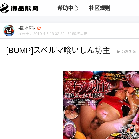
帮助中心
社区规则
-熊本熊-
发表于：
2019-4-6 18:32:22
5189
次点击
[BUMP]スペルマ喰いしん坊主
为您朗读