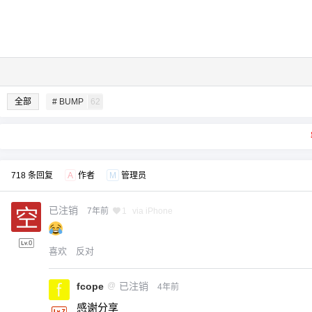
全部
# BUMP
62
718 条回复
A
作者
M
管理员
已注销
7年前
1
via iPhone
喜欢
反对
fcope
@
已注销
4年前
感谢分享