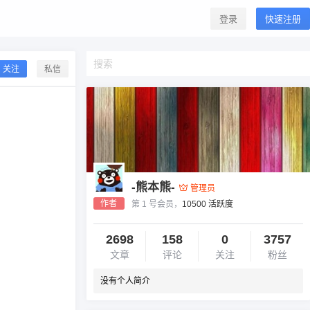
登录
快速注册
关注
私信
-熊本熊-
管理员
作者
第 1 号会员，
10500 活跃度
2698
158
0
3757
文章
评论
关注
粉丝
没有个人简介