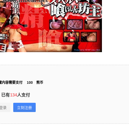
藏内容需要支付
100
熊币
已有
134
人支付
登录
立刻注册