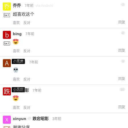
乔乔
7
7年前
via Android
超喜欢这个
回复
喜欢
反对
bing
8
7年前
回复
喜欢
反对
小黑屋
ANDIC
9
7年前
回复
喜欢
反对
小黑屋
跌宕昭彰
10
7年前
回复
喜欢
反对
xinyun
@
跌宕昭彰
3年前
谢谢分享