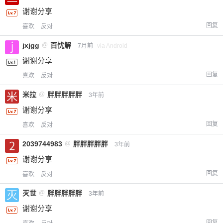
谢谢分享
付费内容
2
5
10
元
元
元
回复
喜欢
反对
20
50
自定义
元
元
jxjgg
@
百忧解
7月前
via Android
谢谢分享
¥
回复
6位以上
喜欢
反对
米拉
@
胖胖胖胖胖
3年前
您没有权限发布内容，请购买会员或者提升权
6位以上
谢谢分享
限。
回复
喜欢
反对
2039744983
@
胖胖胖胖胖
3年前
忘记密码？
找回
已有帐号？
登录
立刻支付
谢谢分享
回复
喜欢
反对
立刻支付
灭世
@
胖胖胖胖胖
3年前
谢谢分享
回复