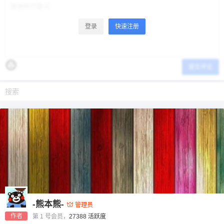
登录
快速注册
提交评论
-熊本熊-
管理员
作者
第 1 号会员，
27388 活跃度