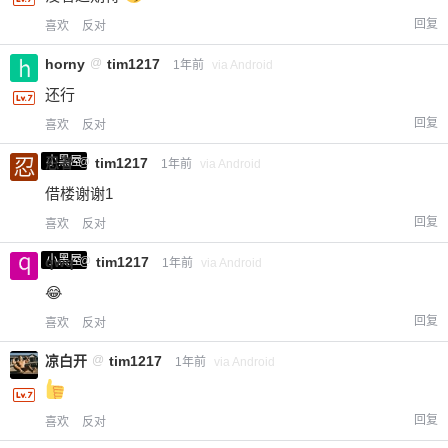
回复
喜欢
反对
horny
@
tim1217
1年前
via Android
还行
回复
喜欢
反对
小黑屋
忍者
@
tim1217
1年前
via Android
借楼谢谢1
回复
喜欢
反对
小黑屋
qwq
@
tim1217
1年前
via Android
😂
回复
喜欢
反对
凉白开
@
tim1217
1年前
via Android
回复
喜欢
反对