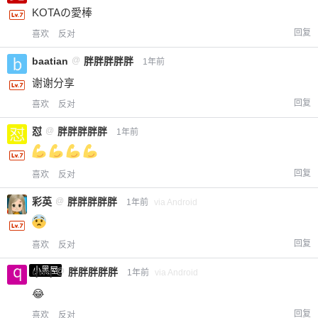
KOTAの愛棒
回复
喜欢
反对
baatian
@
胖胖胖胖胖
1年前
谢谢分享
回复
喜欢
反对
怼
@
胖胖胖胖胖
1年前
回复
喜欢
反对
彩英
@
胖胖胖胖胖
1年前
via Android
回复
喜欢
反对
小黑屋
qwq
@
胖胖胖胖胖
1年前
via Android
😂
回复
喜欢
反对