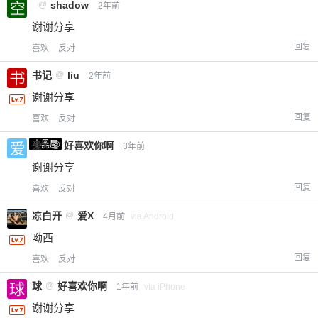
@
shadow
2年前
谢谢分享
回复
喜欢
反对
书记
@
liu
2年前
谢谢分享
回复
喜欢
反对
小黑屋
爱X
@
好喜欢你啊
3年前
谢谢分享
回复
喜欢
反对
凉白开
@
爱X
4月前
via Android
呦西
回复
喜欢
反对
球
@
好喜欢你啊
1年前
via iPhone
谢谢分享