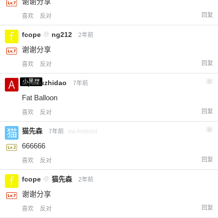
谢谢分享
回复
喜欢
反对
fcope
@
ng212
2年前
谢谢分享
回复
喜欢
反对
小黑屋
aiyabuzhidao
5
7年前
Fat Balloon
回复
喜欢
反对
猫先森
6
7年前
via Android
666666
回复
喜欢
反对
fcope
@
猫先森
2年前
谢谢分享
回复
喜欢
反对