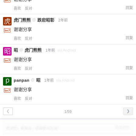
回复
喜欢
反对
虎门熊熊
@
跌宕昭彰
2年前
谢谢分享
回复
喜欢
反对
昭
@
虎门熊熊
1年前
via Android
谢谢分享
回复
喜欢
反对
panpan
@
昭
1年前
via Android
谢谢分享
回复
喜欢
反对
❮
❯
1/59
修改资料
欢迎您，新朋友，感谢参与互动！