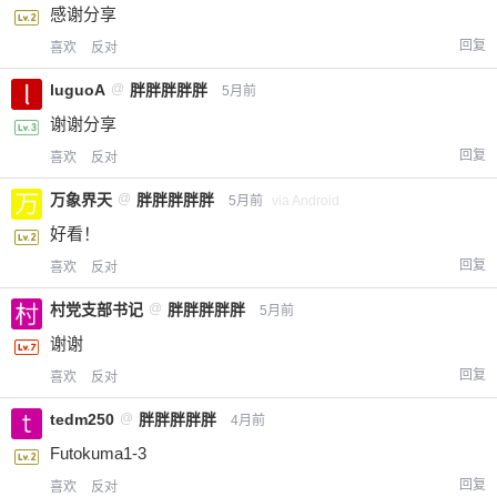
感谢分享
回复
喜欢
反对
luguoA
@
胖胖胖胖胖
5月前
谢谢分享
回复
喜欢
反对
万象界天
@
胖胖胖胖胖
5月前
via Android
好看！
回复
喜欢
反对
村党支部书记
@
胖胖胖胖胖
5月前
谢谢
回复
喜欢
反对
tedm250
@
胖胖胖胖胖
4月前
Futokuma1-3
回复
喜欢
反对