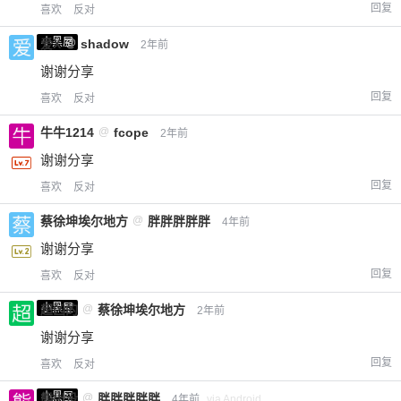
回复
喜欢
反对
小黑屋
爱X
@
shadow
2年前
谢谢分享
回复
喜欢
反对
牛牛1214
@
fcope
2年前
谢谢分享
回复
喜欢
反对
蔡徐坤埃尔地方
@
胖胖胖胖胖
4年前
谢谢分享
回复
喜欢
反对
小黑屋
超凶的
@
蔡徐坤埃尔地方
2年前
谢谢分享
回复
喜欢
反对
小黑屋
熊出没
@
胖胖胖胖胖
4年前
via Android