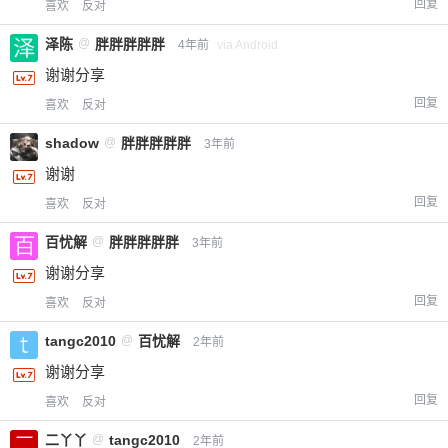
回复
喜欢
反对
泽陈
@
胖胖胖胖胖
4年前
via Android
谢谢分享
回复
喜欢
反对
shadow
@
胖胖胖胖胖
3年前
谢谢
回复
喜欢
反对
百忧解
@
胖胖胖胖胖
3年前
谢谢分享
回复
喜欢
反对
tangc2010
@
百忧解
2年前
谢谢分享
回复
喜欢
反对
给-熊本熊-打赏
二丫丫
@
tangc2010
2年前