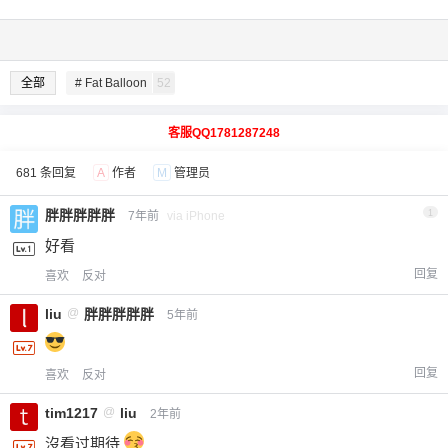
全部
# Fat Balloon
52
客服QQ1781287248
681 条回复
A
作者
M
管理员
胖胖胖胖胖
1
7年前
via iPhone
好看
回复
喜欢
反对
liu
@
胖胖胖胖胖
5年前
回复
喜欢
反对
tim1217
@
liu
2年前
沒看过期待