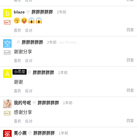
喜欢
反对
blaze
@
胖胖胖胖胖
2年前
回复
喜欢
反对
@
胖胖胖胖胖
2年前
via iPhone
谢谢分享
回复
喜欢
反对
小黑屋
a0987
@
胖胖胖胖胖
1年前
谢谢
回复
喜欢
反对
我的号呢
@
胖胖胖胖胖
1年前
感谢分享
回复
喜欢
反对
冕小罴
@
胖胖胖胖胖
1年前