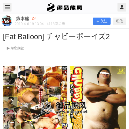
2019/4/06
-熊本熊- @ 御品熊风
-熊本熊-
关注
私信
2019-4-6 19:13:04
4118
次点击
[Fat Balloon] チャビーボーイズ2
为您朗读
[Fat Balloon] チャビーボーイズ2
当前隐藏内容需要支付100熊币 已有90人支付 登录