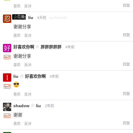
回复
喜欢
反对
小黑屋
忍者
@
liu
4天前
via Android
谢谢分享
回复
喜欢
反对
好喜欢你啊
@
胖胖胖胖胖
4年前
谢谢分享
回复
喜欢
反对
liu
@
好喜欢你啊
4年前
回复
喜欢
反对
shadow
@
liu
2年前
谢谢
回复
喜欢
反对