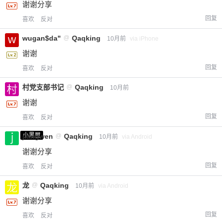
谢谢分享
回复
喜欢
反对
wugan$da"
@
Qaqking
10月前
via iPhone
谢谢
回复
喜欢
反对
村党支部书记
@
Qaqking
10月前
谢谢
回复
喜欢
反对
小黑屋
jiangwen
@
Qaqking
10月前
via Android
谢谢分享
回复
喜欢
反对
龙
@
Qaqking
10月前
via Android
谢谢分享
回复
喜欢
反对