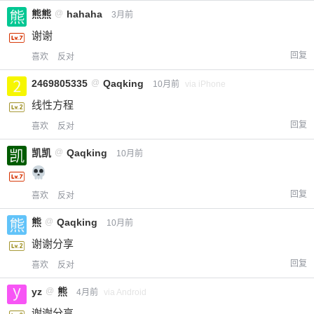
熊熊
@
hahaha
3月前
谢谢
忘记密码？
找回
已有帐号？
登录
立刻支付
回复
喜欢
反对
立刻支付
2469805335
@
Qaqking
10月前
via iPhone
线性方程
回复
喜欢
反对
凯凯
@
Qaqking
10月前
回复
喜欢
反对
熊
@
Qaqking
10月前
谢谢分享
回复
喜欢
反对
yz
@
熊
4月前
via Android
谢谢分享