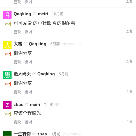
回复
喜欢
反对
Qaqking
@
meiri
10月前
可可爱爱 的小壮熊 真的很耐看
回复
喜欢
反对
大橘
@
Qaqking
6月前
via Android
谢谢分享
回复
喜欢
反对
愚人码头
@
Qaqking
5月前
谢谢分享
回复
喜欢
反对
zbas
@
meiri
7月前
1
应该全程脱光
回复
喜欢
反对
一生有你
@
zbas
3月前
via Android