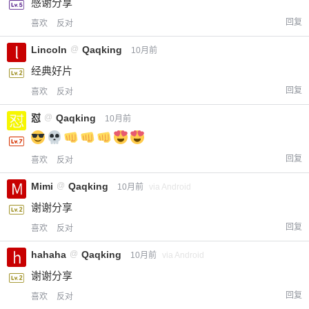
感谢分享
回复
喜欢
反对
Lincoln
@
Qaqking
10月前
经典好片
回复
喜欢
反对
给-熊本熊-打赏
怼
@
Qaqking
10月前
付费内容
2
5
10
元
元
元
回复
喜欢
反对
20
50
自定义
Mimi
@
Qaqking
元
元
10月前
via Android
谢谢分享
¥
回复
喜欢
反对
6位以上
hahaha
@
Qaqking
10月前
via Android
您没有权限发布内容，请购买会员或者提升权
6位以上
谢谢分享
限。
回复
喜欢
反对