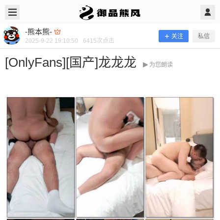
2025/9/22
-熊本熊- @ 御品熊风
-熊本熊-
关注
私信
2025-9-22 19:10:50
6415
次点击
[OnlyFans][国产]龙龙龙
为您朗读
[OnlyFans][国产]龙龙龙
当前隐藏内容需要支付600熊币 已有62人支付 登录