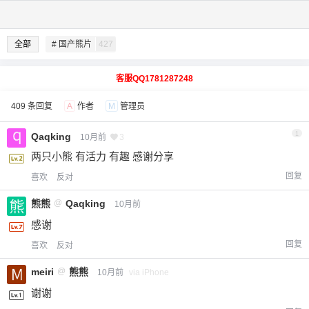
全部
# 国产熊片
427
客服QQ1781287248
409 条回复
A
作者
M
管理员
1
Qaqking
10月前
3
两只小熊 有活力 有趣 感谢分享
回复
喜欢
反对
熊熊
@
Qaqking
10月前
感谢
回复
喜欢
反对
meiri
@
熊熊
10月前
via iPhone
谢谢