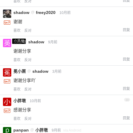
回复
喜欢
反对
shadow
@
freey2020
10月前
谢谢
回复
喜欢
反对
小黑屋
英治
@
shadow
9月前
谢谢分享
回复
喜欢
反对
冕小罴
@
shadow
3月前
谢谢分享吖
回复
喜欢
反对
小胖墩
10
10月前
感谢分享
回复
喜欢
反对
panpan
@
小胖墩
9月前
via Android