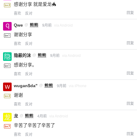
感谢分享 就是爱龙🐲
回复
喜欢
反对
Qwe
@
熊熊
9月前
via Android
谢谢分享
回复
喜欢
反对
隐蔽的沫
@
熊熊
9月前
via Android
感谢分享。
回复
喜欢
反对
wugan$da"
@
熊熊
9月前
via iPhone
谢谢
回复
喜欢
反对
龙
@
熊熊
4月前
via Android
辛苦了辛苦了辛苦了
回复
喜欢
反对