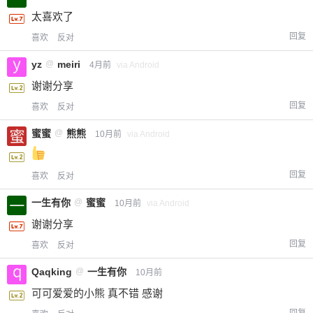
太喜欢了
回复
喜欢
反对
yz
@
meiri
4月前
via Android
谢谢分享
回复
喜欢
反对
蜜蜜
@
熊熊
10月前
via Android
回复
喜欢
反对
一生有你
@
蜜蜜
10月前
via Android
谢谢分享
回复
喜欢
反对
Qaqking
@
一生有你
10月前
可可爱爱的小熊 真不错 感谢
回复