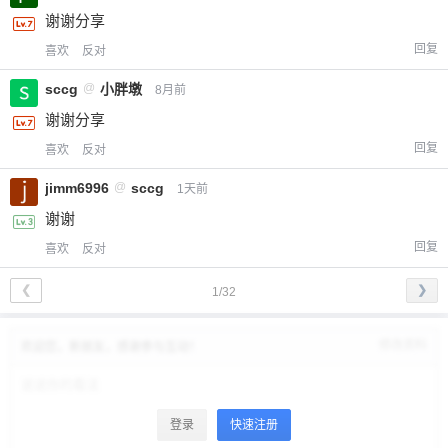
谢谢分享
回复
喜欢
反对
sccg
@
小胖墩
8月前
谢谢分享
回复
喜欢
反对
jimm6996
@
sccg
1天前
谢谢
回复
喜欢
反对
❮
❯
1/32
修改资料
欢迎您，新朋友，感谢参与互动！
登录
快速注册