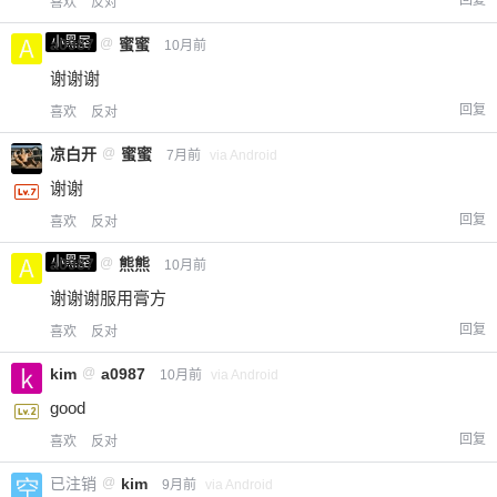
喜欢
反对
小黑屋
a0987
@
蜜蜜
10月前
谢谢谢
回复
喜欢
反对
凉白开
@
蜜蜜
7月前
via Android
谢谢
回复
喜欢
反对
小黑屋
a0987
@
熊熊
10月前
谢谢谢服用膏方
回复
喜欢
反对
kim
@
a0987
10月前
via Android
good
回复
喜欢
反对
已注销
@
kim
9月前
via Android