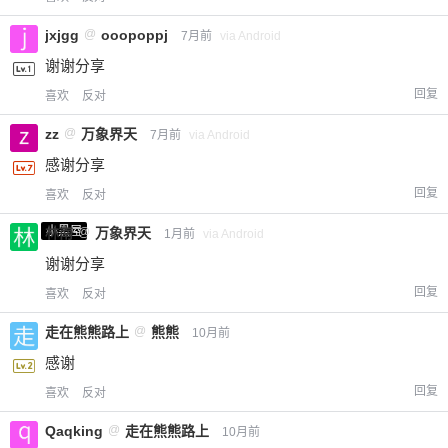
jxjgg
@
ooopoppj
7月前
via Android
谢谢分享
回复
喜欢
反对
zz
@
万象界天
7月前
via Android
感谢分享
回复
喜欢
反对
小黑屋
林南
@
万象界天
1月前
via Android
谢谢分享
回复
喜欢
反对
走在熊熊路上
@
熊熊
10月前
感谢
回复
喜欢
反对
Qaqking
@
走在熊熊路上
10月前