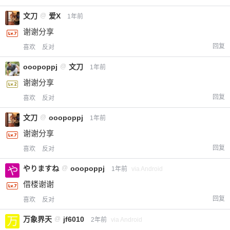
文刀
@
爱X
1年前
谢谢分享
回复
喜欢
反对
ooopoppj
@
文刀
1年前
谢谢分享
回复
喜欢
反对
文刀
@
ooopoppj
1年前
谢谢分享
回复
喜欢
反对
やりますね
@
ooopoppj
1年前
via Android
借楼谢谢
回复
喜欢
反对
万象界天
@
jf6010
2年前
via Android