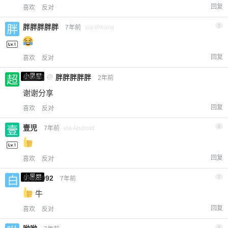
回复
喜欢
反对
胖胖胖胖胖
5
7年前
via iPhone
回复
喜欢
反对
小黑屋
超凶的
@
胖胖胖胖胖
2年前
谢谢分享
回复
喜欢
反对
壹児
6
7年前
via Android
回复
喜欢
反对
小黑屋
白云1992
7
7年前
牛
回复
喜欢
反对
8