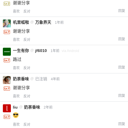
谢谢分享
回复
喜欢
反对
叽里呱啦
@
万象界天
1年前
谢谢分享
回复
喜欢
反对
一生有你
@
jf6010
1年前
via Android
路过
回复
喜欢
反对
奶茶香味
@
已注销
4年前
谢谢分享
回复
喜欢
反对
liu
@
奶茶香味
2年前
回复
喜欢
反对