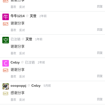
回复
喜欢
反对
牛牛1214
@
灭世
2年前
谢谢分享
回复
喜欢
反对
已注销
@
灭世
1年前
给-熊本熊-打赏
谢谢分享
回复
喜欢
反对
付费内容
2
5
10
元
元
元
Crdzy
@
已注销
2年前
20
50
谢谢分享
自定义
元
元
回复
喜欢
反对
¥
ooopoppj
@
Crdzy
5月前
6位以上
感谢分享
您没有权限发布内容，请购买会员或者提升权
6位以上
回复
喜欢
反对
限。