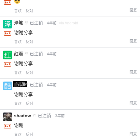
回复
喜欢
反对
泽陈
@
已注销
4年前
via Android
谢谢分享
回复
喜欢
反对
红雨
@
已注销
4年前
谢谢分享
回复
喜欢
反对
小黑屋
酷乐
@
已注销
4年前
谢谢分享
回复
喜欢
反对
shadow
@
已注销
3年前
谢谢
回复
喜欢
反对