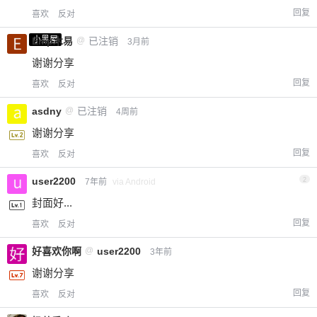
回复
喜欢
反对
小黑屋
Emp木易
@
已注销
3月前
谢谢分享
回复
喜欢
反对
asdny
@
已注销
4周前
谢谢分享
回复
喜欢
反对
user2200
2
7年前
via Android
封面好...
回复
喜欢
反对
好喜欢你啊
@
user2200
3年前
谢谢分享
回复
喜欢
反对