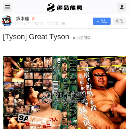
2019/4/07
-熊本熊- @ 御品熊风
-熊本熊-
关注
私信
2019-4-7 11:52:02
3721
次点击
[Tyson] Great Tyson
为您朗读
[Tyson] Great Tyson
当前隐藏内容需要支付100熊币 已有68人支付 登录