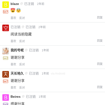
blaze
@
已注销
2年前
回复
喜欢
反对
忘记密码？
找回
已有帐号？
登录
立刻支付
已注销
@
已注销
2年前
立刻支付
阅读当前隐藏
回复
喜欢
反对
我的号呢
@
已注销
1年前
谢谢分享
回复
喜欢
反对
天长地久
@
已注销
1年前
via Android
谢谢分享
回复
喜欢
反对
Beires
@
已注销
1年前
感谢分享