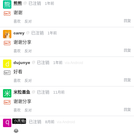
熊熊
@
已注销
1年前
谢谢
回复
喜欢
反对
carey
@
已注销
1年前
谢谢分享
回复
喜欢
反对
dujunye
@
已注销
1年前
via Android
好看
回复
喜欢
反对
米粒墨鱼
@
已注销
11月前
谢谢分享
回复
喜欢
反对
小黑屋
qwq
@
已注销
8月前
via Android
😂