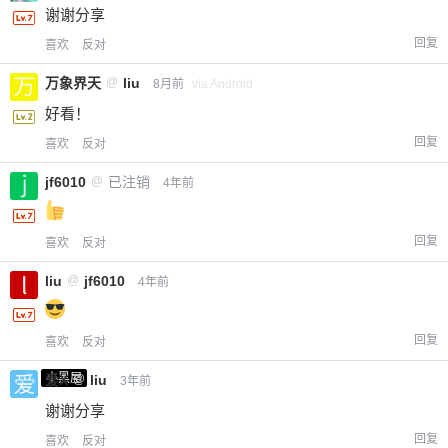
谢谢分享
回复
喜欢
反对
万象界天
@
liu
8月前
via Android
好看！
回复
喜欢
反对
jf6010
@
已注销
4年前
回复
喜欢
反对
liu
@
jf6010
4年前
回复
喜欢
反对
小黑屋
爱X
@
liu
3年前
谢谢分享
回复
喜欢
反对