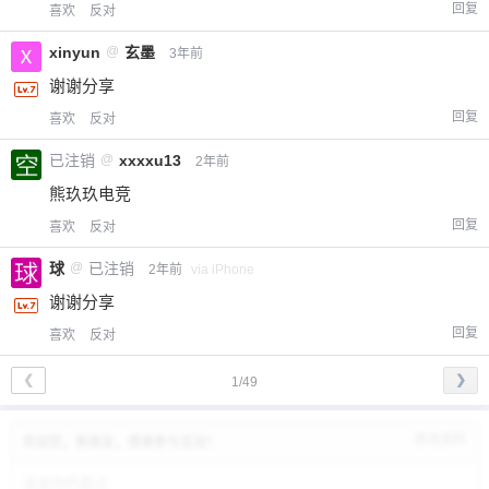
回复
喜欢
反对
xinyun
@
玄墨
3年前
谢谢分享
回复
喜欢
反对
已注销
@
xxxxu13
2年前
熊玖玖电竞
回复
喜欢
反对
球
@
已注销
2年前
via iPhone
谢谢分享
回复
喜欢
反对
❮
❯
1/49
修改资料
欢迎您，新朋友，感谢参与互动！