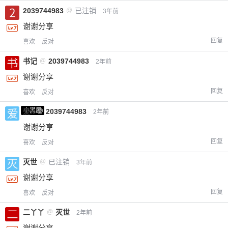
2039744983
@
已注销
3年前
谢谢分享
回复
喜欢
反对
书记
@
2039744983
2年前
谢谢分享
回复
喜欢
反对
小黑屋
爱X
@
2039744983
2年前
谢谢分享
回复
喜欢
反对
灭世
@
已注销
3年前
谢谢分享
回复
喜欢
反对
二丫丫
@
灭世
2年前
谢谢分享