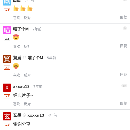
呦呦
7年前
回复
喜欢
反对
喵了个M
9
7年前
回复
喜欢
反对
賢爲
@
喵了个M
5年前
回复
喜欢
反对
xxxxu13
10
7年前
经典片子~
回复
喜欢
反对
玄墨
@
xxxxu13
4年前
谢谢分享