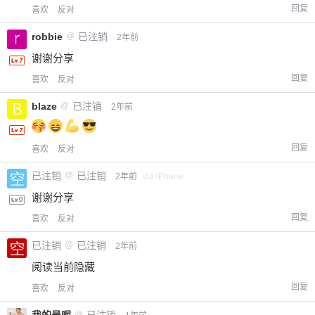
20
50
回复
喜欢
反对
自定义
元
元
robbie
@
已注销
2年前
¥
谢谢分享
6位以上
回复
喜欢
反对
您没有权限发布内容，请购买会员或者提升权
6位以上
blaze
@
已注销
2年前
限。
回复
喜欢
反对
忘记密码？
找回
已有帐号？
登录
已注销
@
已注销
立刻支付
2年前
via iPhone
谢谢分享
立刻支付
回复
喜欢
反对
已注销
@
已注销
2年前
阅读当前隐藏
回复
喜欢
反对
我的号呢
@
已注销