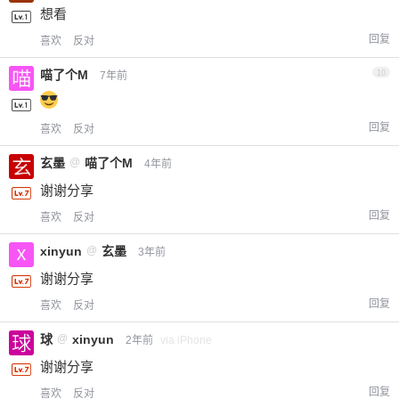
想看
回复
喜欢
反对
喵了个M
10
7年前
回复
喜欢
反对
玄墨
@
喵了个M
4年前
谢谢分享
回复
喜欢
反对
xinyun
@
玄墨
3年前
谢谢分享
回复
喜欢
反对
球
@
xinyun
2年前
via iPhone
谢谢分享
回复
喜欢
反对