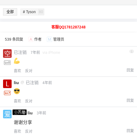
全部
# Tyson
80
客服QQ1781287248
539 条回复
A
作者
M
管理员
已注销
1
7年前
via iPhone
回复
喜欢
反对
liu
@
已注销
4年前
回复
喜欢
反对
小黑屋
爱X
@
liu
3年前
谢谢分享
回复
喜欢
反对