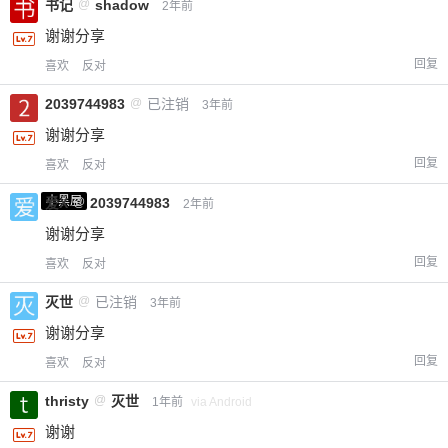
书记
@
shadow
2年前
谢谢分享
回复
喜欢
反对
2039744983
@
已注销
3年前
谢谢分享
回复
喜欢
反对
小黑屋
爱X
@
2039744983
2年前
谢谢分享
回复
喜欢
反对
灭世
@
已注销
3年前
谢谢分享
给-熊本熊-打赏
回复
喜欢
反对
thristy
@
灭世
1年前
via Android
付费内容
2
5
10
元
元
元
谢谢