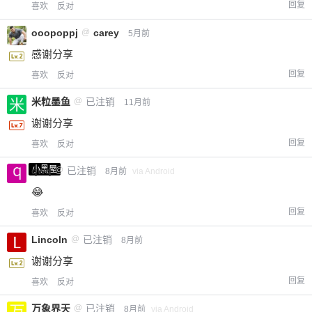
回复
喜欢
反对
ooopoppj
@
carey
5月前
感谢分享
回复
喜欢
反对
米粒墨鱼
@
已注销
11月前
谢谢分享
回复
喜欢
反对
小黑屋
qwq
@
已注销
8月前
via Android
😂
回复
喜欢
反对
Lincoln
@
已注销
8月前
谢谢分享
回复
喜欢
反对
万象界天
@
已注销
8月前
via Android