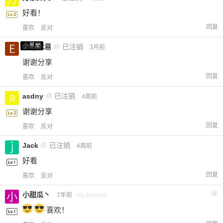
好看！
回复
喜欢
反对
小黑屋
Emp木易
@
已注销
3月前
谢谢分享
回复
喜欢
反对
asdny
@
已注销
4周前
谢谢分享
回复
喜欢
反对
Jack
@
已注销
4周前
好看
回复
喜欢
反对
小甜瓜丶
2
7年前
via Android
喜欢！