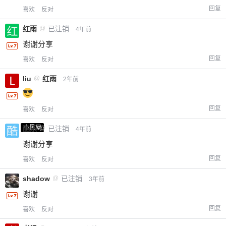
回复
喜欢
反对
红雨
@
已注销
4年前
谢谢分享
回复
喜欢
反对
liu
@
红雨
2年前
回复
喜欢
反对
小黑屋
酷乐
@
已注销
4年前
谢谢分享
回复
喜欢
反对
shadow
@
已注销
3年前
谢谢
回复
喜欢
反对