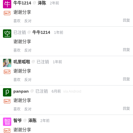
牛牛1214
@
泽陈
2年前
谢谢分享
回复
喜欢
反对
已注销
@
牛牛1214
1年前
谢谢分享
回复
喜欢
反对
叽里呱啦
@
已注销
1年前
谢谢分享
回复
喜欢
反对
panpan
@
已注销
6月前
via Android
谢谢分享
回复
喜欢
反对
智爷
@
泽陈
2年前
谢谢分享