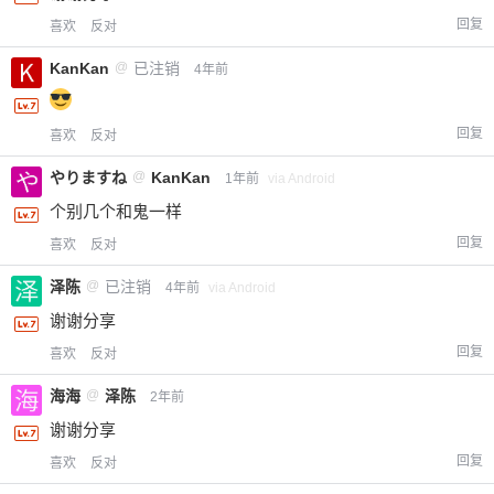
回复
喜欢
反对
KanKan
@
已注销
4年前
回复
喜欢
反对
やりますね
@
KanKan
1年前
via Android
个别几个和鬼一样
回复
喜欢
反对
泽陈
@
已注销
4年前
via Android
谢谢分享
回复
喜欢
反对
海海
@
泽陈
2年前
谢谢分享
回复
喜欢
反对