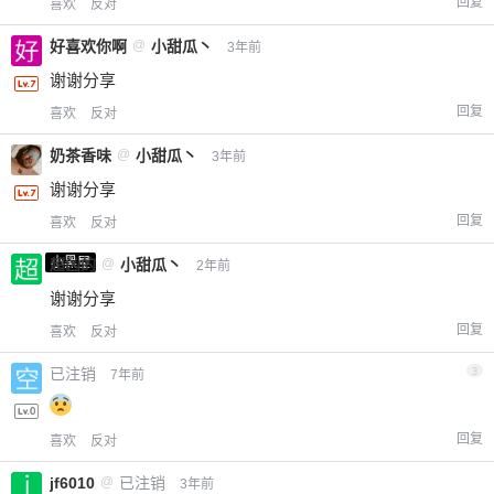
回复
喜欢
反对
好喜欢你啊
@
小甜瓜丶
3年前
谢谢分享
回复
喜欢
反对
奶茶香味
@
小甜瓜丶
3年前
谢谢分享
回复
喜欢
反对
小黑屋
超凶的
@
小甜瓜丶
2年前
谢谢分享
回复
喜欢
反对
已注销
3
7年前
回复
喜欢
反对
jf6010
@
已注销
3年前