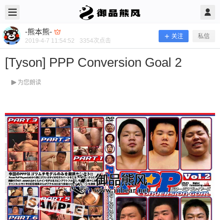
2019/4/07
-熊本熊- @ 御品熊风
-熊本熊-
关注
私信
2019-4-7 11:54:52
3354
次点击
[Tyson] PPP Conversion Goal 2
为您朗读
[Tyson] PPP Conversion Goal 2
当前隐藏内容需要支付100熊币 已有82人支付 登录