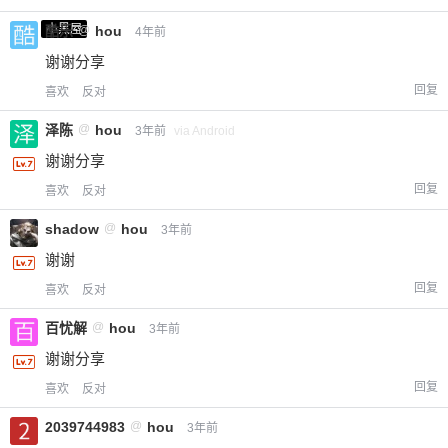
小黑屋
酷乐
@
hou
4年前
谢谢分享
回复
喜欢
反对
给-熊本熊-打赏
泽陈
@
hou
3年前
via Android
谢谢分享
付费内容
2
5
10
元
元
元
回复
喜欢
反对
20
50
自定义
shadow
@
hou
元
元
3年前
谢谢
¥
回复
喜欢
反对
6位以上
百忧解
@
hou
3年前
您没有权限发布内容，请购买会员或者提升权
6位以上
谢谢分享
限。
回复
喜欢
反对
2039744983
@
hou
3年前