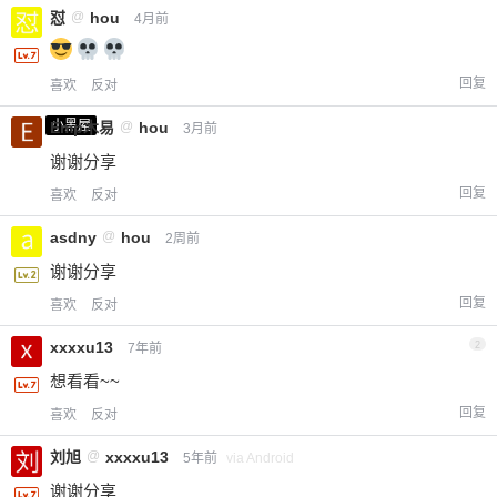
怼
@
hou
4月前
回复
喜欢
反对
小黑屋
Emp木易
@
hou
3月前
谢谢分享
回复
喜欢
反对
asdny
@
hou
2周前
谢谢分享
回复
喜欢
反对
xxxxu13
2
7年前
想看看~~
回复
喜欢
反对
刘旭
@
xxxxu13
5年前
via Android
谢谢分享