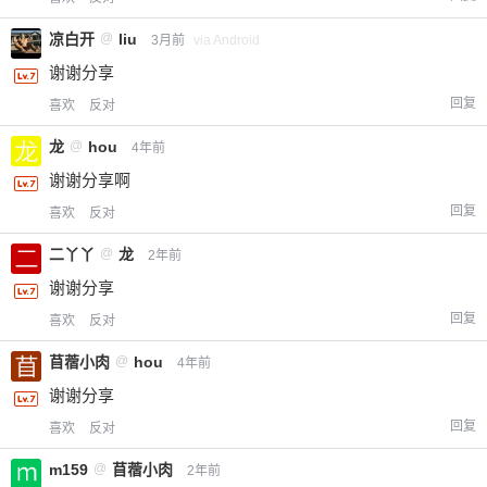
凉白开
@
liu
3月前
via Android
谢谢分享
回复
喜欢
反对
龙
@
hou
4年前
谢谢分享啊
回复
喜欢
反对
二丫丫
@
龙
2年前
谢谢分享
回复
喜欢
反对
苜蓿小肉
@
hou
4年前
谢谢分享
回复
喜欢
反对
m159
@
苜蓿小肉
2年前