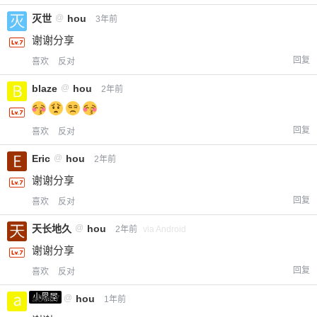
灭世
@
hou
3年前
谢谢分享
回复
喜欢
反对
blaze
@
hou
2年前
回复
喜欢
反对
Eric
@
hou
2年前
谢谢分享
回复
喜欢
反对
天长地久
@
hou
2年前
via Android
谢谢分享
回复
喜欢
反对
小黑屋
a0987
@
hou
1年前