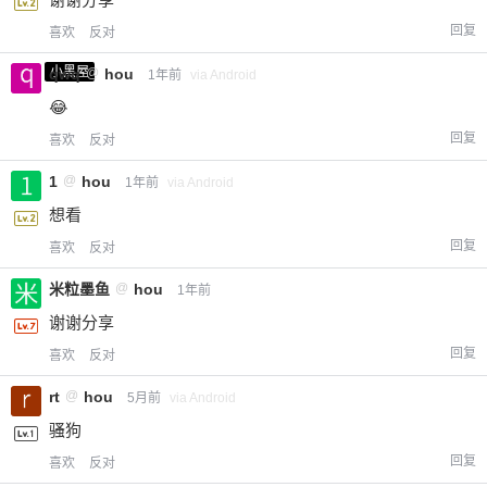
回复
喜欢
反对
小黑屋
qwq
@
hou
1年前
via Android
😂
回复
喜欢
反对
1
@
hou
1年前
via Android
想看
回复
喜欢
反对
米粒墨鱼
@
hou
1年前
谢谢分享
回复
喜欢
反对
rt
@
hou
5月前
via Android
骚狗
回复
喜欢
反对