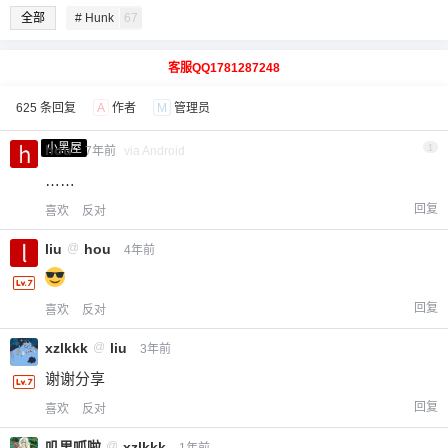
全部
# Hunk
67
客服QQ1781287248
625 条回复
A
作者
M
管理员
小黑屋
hou
1
7年前
via Android
……
回复
喜欢
反对
liu
@
hou
4年前
回复
喜欢
反对
xzlkkk
@
liu
3年前
谢谢分享
回复
喜欢
反对
叽里呱啦
@
xzlkkk
1年前