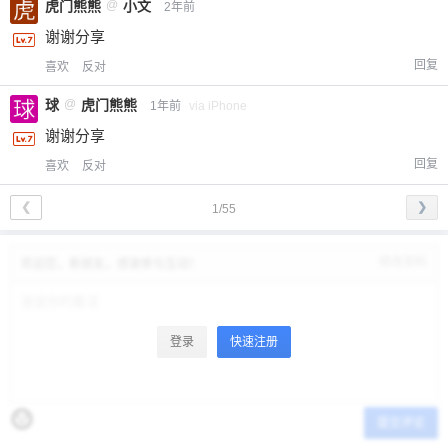
虎门熊熊
@
小文
2年前
谢谢分享
回复
喜欢
反对
球
@
虎门熊熊
1年前
via iPhone
谢谢分享
回复
喜欢
反对
❮
❯
1/55
修改资料
欢迎您，新朋友，感谢参与互动！
登录
快速注册
提交评论