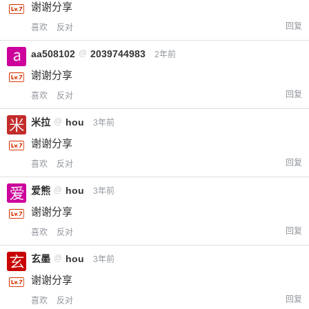
谢谢分享
忘记密码？
找回
已有帐号？
登录
立刻支付
回复
喜欢
反对
立刻支付
aa508102
@
2039744983
2年前
谢谢分享
回复
喜欢
反对
米拉
@
hou
3年前
谢谢分享
回复
喜欢
反对
爱熊
@
hou
3年前
谢谢分享
回复
喜欢
反对
玄墨
@
hou
3年前
谢谢分享
回复
喜欢
反对