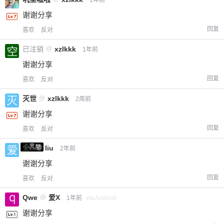
谢谢分享
回复
喜欢
反对
已注销
@
xzlkkk
1年前
谢谢分享
回复
喜欢
反对
灭世
@
xzlkkk
2周前
谢谢分享
回复
喜欢
反对
小黑屋
爱X
@
liu
2年前
谢谢分享
回复
喜欢
反对
Qwe
@
爱X
1年前
via Android
谢谢分享