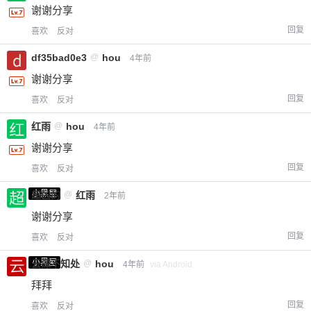
谢谢分享
回复
喜欢
反对
df35bad0e3
@
hou
4年前
谢谢分享
回复
喜欢
反对
红雨
@
hou
4年前
谢谢分享
回复
喜欢
反对
小黑屋
超凶的
@
红雨
2年前
谢谢分享
回复
喜欢
反对
小黑屋
云深不知处
@
hou
4年前
via Android
拜拜
回复
喜欢
反对