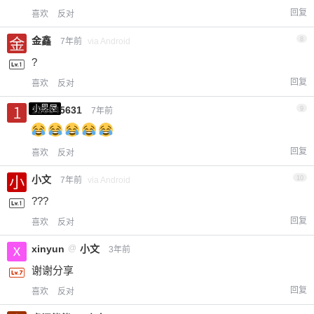
回复
喜欢
反对
金鑫
8
7年前
via Android
?
回复
喜欢
反对
小黑屋
123545631
9
7年前
回复
喜欢
反对
小文
10
7年前
via Android
???
回复
喜欢
反对
xinyun
@
小文
3年前
谢谢分享
回复
喜欢
反对