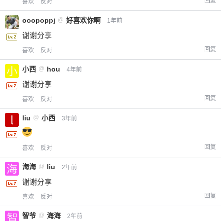
回复
喜欢
反对
ooopoppj
@
好喜欢你啊
1年前
谢谢分享
回复
喜欢
反对
小西
@
hou
4年前
谢谢分享
回复
喜欢
反对
liu
@
小西
3年前
回复
喜欢
反对
海海
@
liu
2年前
谢谢分享
回复
喜欢
反对
智爷
@
海海
2年前