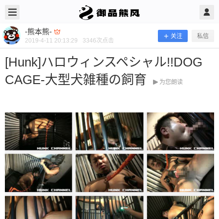
2019/4/11
-熊本熊- @ 御品熊风
-熊本熊-
关注
私信
2019-4-11 20:13:29
3346
次点击
[Hunk]ハロウィンスペシャル!!DOG
CAGE-大型犬雑種の飼育
为您朗读
[Hunk]ハロウィンスペシャル!!DOG C
AGE-大型犬雑種の飼育
当前隐藏内容需要支付200熊币 已有22人支付 登录