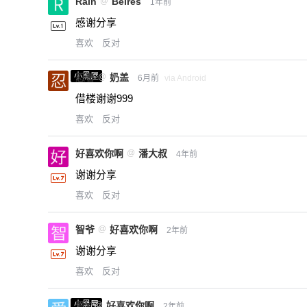
Rain
@
Beires
1年前
感谢分享
喜欢
反对
小黑屋
忍者
@
奶盖
6月前
via Android
借楼谢谢999
喜欢
反对
好喜欢你啊
@
潘大叔
4年前
谢谢分享
喜欢
反对
智爷
@
好喜欢你啊
2年前
谢谢分享
喜欢
反对
小黑屋
爱X
@
好喜欢你啊
2年前