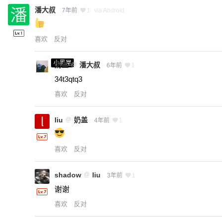
潘大叔
7年前
1
via Android
喜欢
反对
小黑屋
奶盖
@
潘大叔
6年前
1
34t3qtq3
喜欢
反对
liu
@
奶盖
4年前
1
喜欢
反对
shadow
@
liu
3年前
1
谢谢
喜欢
反对