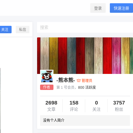
登录
快速注册
关注
私信
-熊本熊-
管理员
作者
第 1 号会员，
800 活跃度
2698
158
0
3757
文章
评论
关注
粉丝
没有个人简介