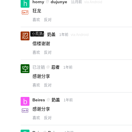
horny
@
dujunye
11月前
via Android
狂龙
喜欢
反对
小黑屋
忍者
@
奶盖
1年前
via Android
借楼谢谢
喜欢
反对
已注销
@
忍者
1年前
感谢分享
喜欢
反对
Beires
@
奶盖
1年前
感谢分享
喜欢
反对