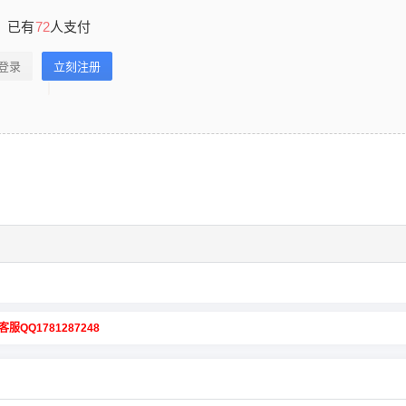
已有
72
人支付
登录
立刻注册
客服QQ1781287248