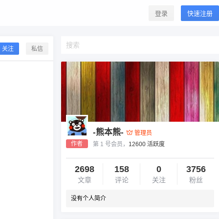
登录
快速注册
关注
私信
-熊本熊-
管理员
作者
第 1 号会员，
12600 活跃度
2698
158
0
3756
文章
评论
关注
粉丝
没有个人简介