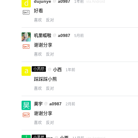
dujunye
@
a0987
1年前
via Android
好看
喜欢
反对
叽里呱啦
@
a0987
5月前
谢谢分享
喜欢
反对
小黑屋
a0987
@
小西
1年前
踩踩踩小熊
喜欢
反对
昊宇
@
a0987
2月前
谢谢分享
喜欢
反对
小黑屋
@