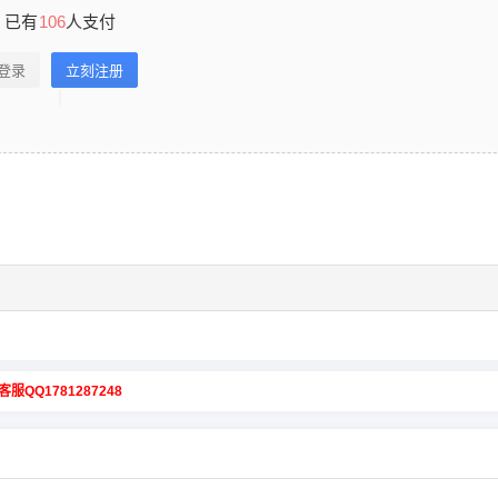
已有
106
人支付
登录
立刻注册
客服QQ1781287248