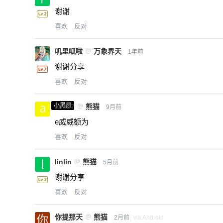
谢谢
喜欢
反对
叽里呱啦
@
万象界天
1年前
谢谢分享
喜欢
反对
小黑屋
a0987
@
熊猫
9月前
e威威额为
喜欢
反对
linlin
@
熊猫
5月前
谢谢分享
喜欢
反对
你提那天
@
熊猫
2月前
via Android