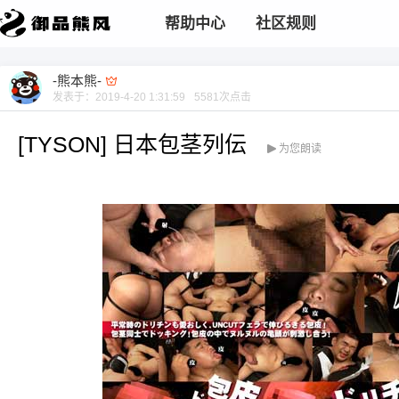
帮助中心
社区规则
-熊本熊-
发表于：
2019-4-20 1:31:59
5581
次点击
[TYSON] 日本包茎列伝
为您朗读