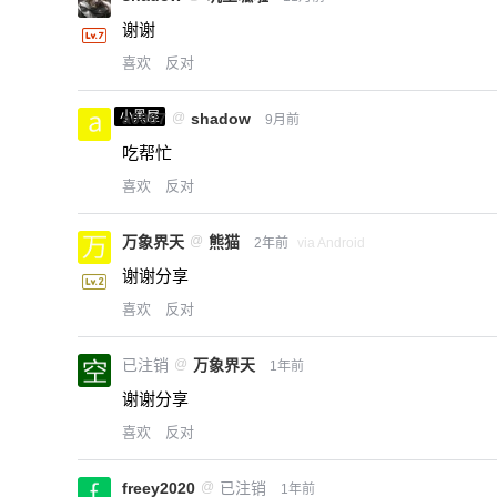
谢谢
喜欢
反对
小黑屋
a0987
@
shadow
9月前
吃帮忙
喜欢
反对
万象界天
@
熊猫
2年前
via Android
谢谢分享
喜欢
反对
已注销
@
万象界天
1年前
谢谢分享
喜欢
反对
freey2020
@
已注销
1年前