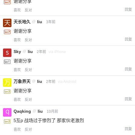
谢谢分享
回复
喜欢
反对
天长地久
@
liu
3年前
谢谢分享
回复
喜欢
反对
Sky
@
liu
2年前
via iPhone
谢谢分享
回复
喜欢
反对
万象界天
@
liu
2年前
via Android
谢谢分享
回复
喜欢
反对
Qaqking
@
liu
10月前
5互p 战场过于惨烈了 那家伙老激烈
回复
喜欢
反对