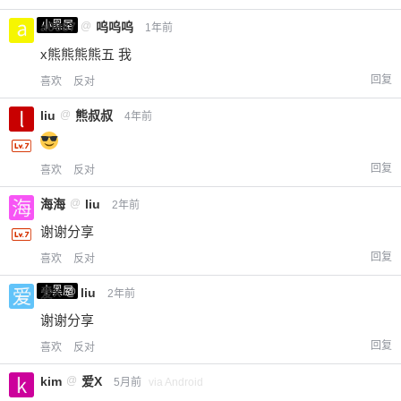
小黑屋
a0987
@
呜呜呜
1年前
x熊熊熊熊五 我
回复
喜欢
反对
liu
@
熊叔叔
4年前
回复
喜欢
反对
海海
@
liu
2年前
谢谢分享
回复
喜欢
反对
小黑屋
爱X
@
liu
2年前
谢谢分享
回复
喜欢
反对
kim
@
爱X
5月前
via Android