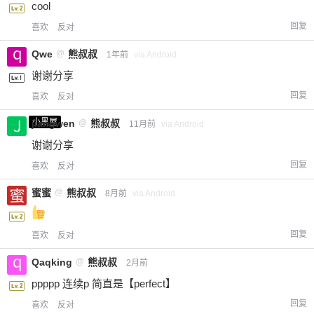
cool
回复
喜欢
反对
Qwe
@
熊叔叔
1年前
via Android
谢谢分享
回复
喜欢
反对
小黑屋
jiangwen
@
熊叔叔
11月前
via Android
谢谢分享
回复
喜欢
反对
蜜蜜
@
熊叔叔
8月前
via Android
回复
喜欢
反对
Qaqking
@
熊叔叔
2月前
ppppp 连续p 简直是【perfect】
回复
喜欢
反对