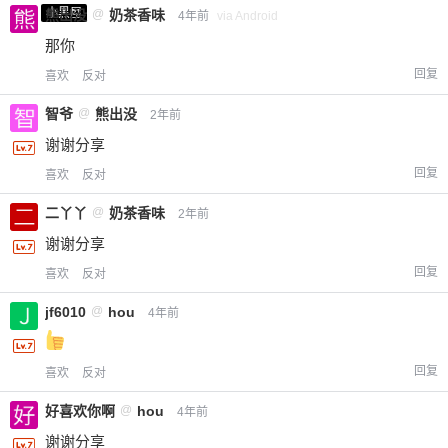
小黑屋
熊出没
@
奶茶香味
4年前
via Android
那你
回复
喜欢
反对
智爷
@
熊出没
2年前
谢谢分享
回复
喜欢
反对
二丫丫
@
奶茶香味
2年前
谢谢分享
回复
喜欢
反对
jf6010
@
hou
4年前
回复
喜欢
反对
好喜欢你啊
@
hou
4年前
谢谢分享