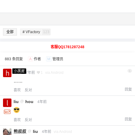
全部
# VFactory
123
客服QQ1781287248
883 条回复
A
作者
M
管理员
小黑屋
1
hou
7年前
1
via Android
……
回复
喜欢
反对
liu
@
hou
4年前
回复
喜欢
反对
熊叔叔
@
liu
4年前
via Android