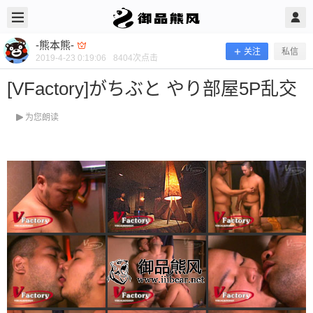
2019/4/23
-熊本熊- @ 御品熊风
-熊本熊-
关注
私信
2019-4-23 0:19:06
8404
次点击
[VFactory]がちぶと やり部屋5P乱交
为您朗读
[VFactory]がちぶと やり部屋5P乱交
当前隐藏内容需要支付100熊币 已有220人支付 登