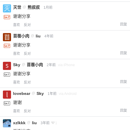
灭世
@
熊叔叔
1月前
谢谢分享
回复
喜欢
反对
苜蓿小肉
@
liu
4年前
谢谢分享
回复
喜欢
反对
Sky
@
苜蓿小肉
2年前
via iPhone
谢谢分享
回复
喜欢
反对
lovebear
@
Sky
1年前
via Android
谢谢
回复
喜欢
反对
xzlkkk
@
liu
3年前
1