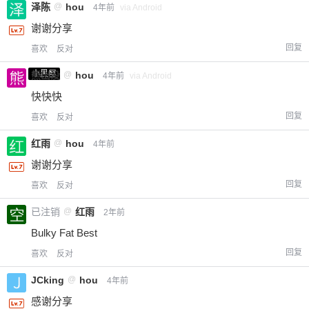
泽陈
@
hou
4年前
via Android
20
50
自定义
谢谢分享
元
元
回复
喜欢
反对
¥
小黑屋
熊出没
@
hou
6位以上
4年前
via Android
快快快
您没有权限发布内容，请购买会员或者提升权
6位以上
回复
喜欢
反对
限。
红雨
@
hou
4年前
谢谢分享
回复
喜欢
反对
忘记密码？
找回
已有帐号？
登录
立刻支付
已注销
@
红雨
2年前
立刻支付
Bulky Fat Best
回复
喜欢
反对
JCking
@
hou
4年前
感谢分享