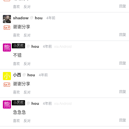
回复
喜欢
反对
shadow
@
hou
4年前
谢谢分享
回复
喜欢
反对
小黑屋
熊出没
@
hou
4年前
via Android
不错
回复
喜欢
反对
小西
@
hou
4年前
谢谢分享
回复
喜欢
反对
小黑屋
熊出没
@
hou
4年前
via Android
给-熊本熊-打赏
急急急
回复
喜欢
反对
付费内容
2
5
10
元
元
元