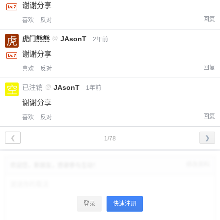
谢谢分享
回复
喜欢
反对
虎门熊熊
@
JAsonT
2年前
谢谢分享
回复
喜欢
反对
已注销
@
JAsonT
1年前
谢谢分享
回复
喜欢
反对
❮
❯
1/78
修改资料
欢迎您，新朋友，感谢参与互动！
登录
快速注册