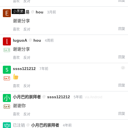
回复
喜欢
反对
小黑屋
Emp木易
@
hou
3月前
谢谢分享
回复
喜欢
反对
luguoA
@
hou
4周前
谢谢分享
回复
喜欢
反对
ssss121212
2
7年前
回复
喜欢
反对
小月巴的崇拜者
@
ssss121212
5年前
via Android
谢谢你
回复
喜欢
反对
已注销
@
小月巴的崇拜者
4年前