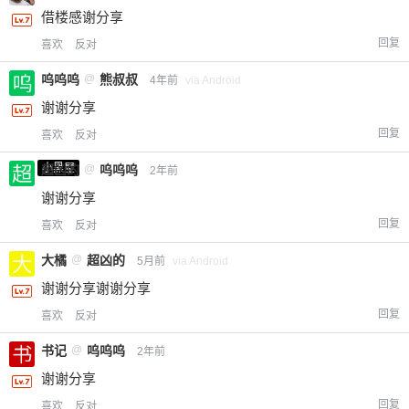
借楼感谢分享
回复
喜欢
反对
呜呜呜
@
熊叔叔
4年前
via Android
谢谢分享
回复
喜欢
反对
小黑屋
超凶的
@
呜呜呜
2年前
谢谢分享
回复
喜欢
反对
大橘
@
超凶的
5月前
via Android
谢谢分享谢谢分享
回复
喜欢
反对
书记
@
呜呜呜
2年前
谢谢分享
回复
喜欢
反对