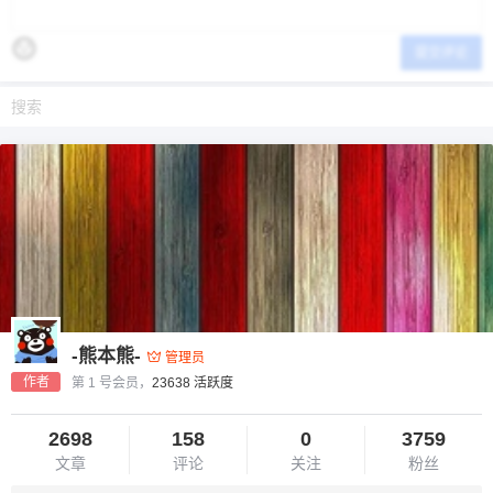
提交评论
-熊本熊-
管理员
作者
第 1 号会员，
23638 活跃度
2698
158
0
3759
文章
评论
关注
粉丝