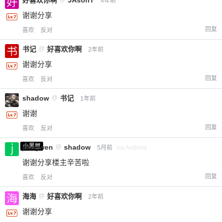
好喜欢你啊
JAsonT
4年前
谢谢分享
回复
喜欢
反对
书记
@
好喜欢你啊
2年前
谢谢分享
回复
喜欢
反对
shadow
@
书记
1年前
谢谢
回复
喜欢
反对
小黑屋
jiangwen
@
shadow
5月前
via Android
谢谢分享楼主辛苦啦
回复
喜欢
反对
海海
@
好喜欢你啊
2年前
谢谢分享