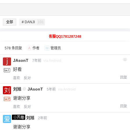
全部
# DANJI
101
客服QQ1781287248
578 条回复
A
作者
M
管理员
JAsonT
1
7年前
via Android
好看
回复
喜欢
反对
刘旭
@
JAsonT
5年前
via Android
谢谢分享
回复
喜欢
反对
小黑屋
爱X
@
刘旭
2年前
谢谢分享