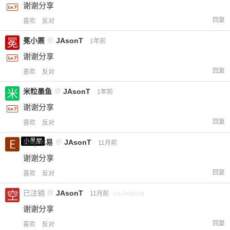
谢谢分享
回复
喜欢
反对
冕小罴
@
JAsonT
1年前
谢谢分享
回复
喜欢
反对
米粒墨鱼
@
JAsonT
1年前
谢谢分享
回复
喜欢
反对
小黑屋
Emp木易
@
JAsonT
11月前
谢谢分享
回复
喜欢
反对
已注销
@
JAsonT
11月前
via Android
谢谢分享
回复
喜欢
反对