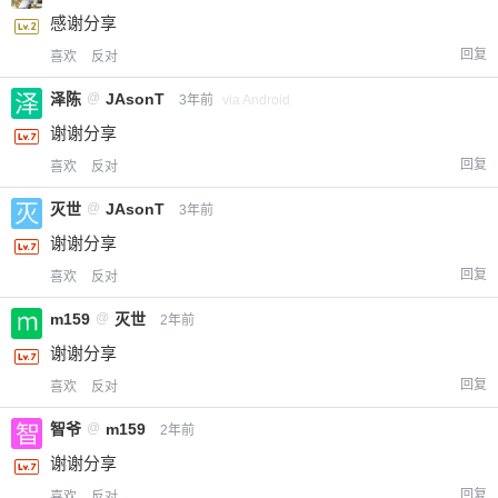
感谢分享
回复
喜欢
反对
泽陈
@
JAsonT
3年前
via Android
谢谢分享
回复
喜欢
反对
灭世
@
JAsonT
3年前
谢谢分享
给-熊本熊-打赏
回复
喜欢
反对
付费内容
2
5
10
元
元
元
m159
@
灭世
2年前
谢谢分享
20
50
自定义
元
元
回复
喜欢
反对
智爷
@
m159
2年前
¥
6位以上
谢谢分享
回复
喜欢
反对