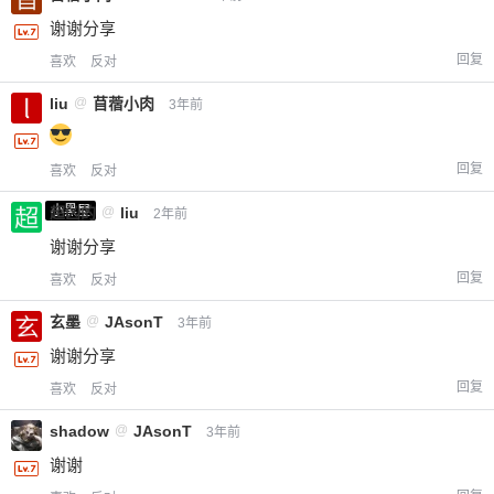
谢谢分享
回复
喜欢
反对
liu
@
苜蓿小肉
3年前
回复
喜欢
反对
小黑屋
超凶的
@
liu
2年前
谢谢分享
回复
喜欢
反对
玄墨
@
JAsonT
3年前
谢谢分享
回复
喜欢
反对
shadow
@
JAsonT
3年前
谢谢