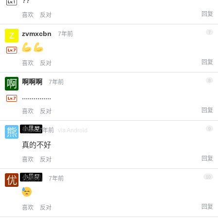
??
回复
喜欢
反对
zvmxcbn
7
7年前
回复
喜欢
反对
啊啊啊
8
7年前
...............
回复
喜欢
反对
小黑屋
熊1
9
7年前
via Android
真的不好
回复
喜欢
反对
小黑屋
优熊叭
10
7年前
回复
喜欢
反对