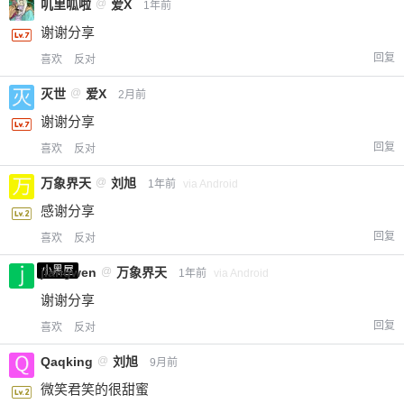
叽里呱啦
@
爱X
1年前
谢谢分享
回复
喜欢
反对
灭世
@
爱X
2月前
谢谢分享
回复
喜欢
反对
万象界天
@
刘旭
1年前
via Android
感谢分享
回复
喜欢
反对
小黑屋
jiangwen
@
万象界天
1年前
via Android
谢谢分享
回复
喜欢
反对
Qaqking
@
刘旭
9月前
微笑君笑的很甜蜜