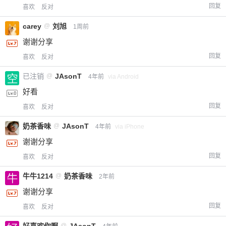
回复
喜欢
反对
carey
@
刘旭
1周前
谢谢分享
回复
喜欢
反对
已注销
@
JAsonT
4年前
via Android
好看
回复
喜欢
反对
奶茶香味
@
JAsonT
4年前
via iPhone
谢谢分享
回复
喜欢
反对
牛牛1214
@
奶茶香味
2年前
谢谢分享
回复
喜欢
反对
@