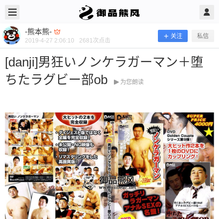
2019/4/27
-熊本熊- @ 御品熊风
-熊本熊-
关注
私信
2019-4-27 2:06:10
2681
次点击
[danji]男狂いノンケラガーマン＋堕
ちたラグビー部ob
为您朗读
[danji]男狂いノンケラガーマン＋堕ち
たラグビー部ob
当前隐藏内容需要支付100熊币 已有27人支付 登录