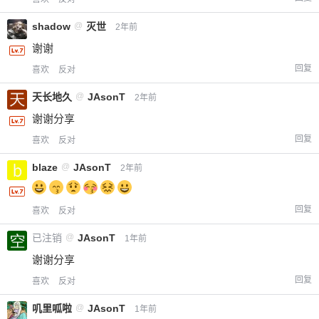
您没有权限发布内容，请购买会员或者提升权
6位以上
限。
shadow
@
灭世
2年前
谢谢
回复
喜欢
反对
忘记密码？
找回
已有帐号？
登录
立刻支付
天长地久
@
JAsonT
2年前
谢谢分享
立刻支付
回复
喜欢
反对
blaze
@
JAsonT
2年前
回复
喜欢
反对
已注销
@
JAsonT
1年前
谢谢分享
回复
喜欢
反对
叽里呱啦
@
JAsonT
1年前