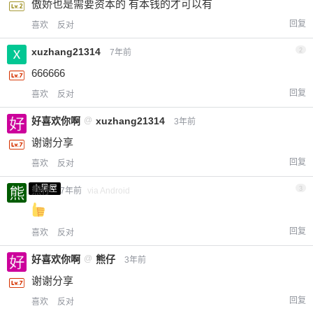
傲娇也是需要资本的 有本钱的才可以有
回复
喜欢
反对
xuzhang21314
2
7年前
666666
回复
喜欢
反对
好喜欢你啊
@
xuzhang21314
3年前
谢谢分享
回复
喜欢
反对
小黑屋
熊仔
3
7年前
via Android
回复
喜欢
反对
好喜欢你啊
@
熊仔
3年前
谢谢分享
回复
喜欢
反对