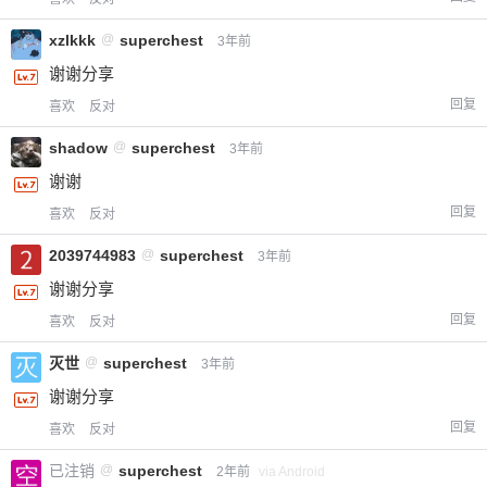
xzlkkk
@
superchest
3年前
谢谢分享
回复
喜欢
反对
给-熊本熊-打赏
shadow
@
superchest
3年前
谢谢
付费内容
2
5
10
元
元
元
回复
喜欢
反对
20
50
自定义
元
元
2039744983
@
superchest
3年前
谢谢分享
¥
回复
喜欢
反对
6位以上
灭世
@
superchest
3年前
您没有权限发布内容，请购买会员或者提升权
6位以上
谢谢分享
限。
回复
喜欢
反对
已注销
@
superchest
2年前
via Android