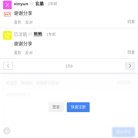
xinyun
@
玄墨
2年前
谢谢分享
回复
喜欢
反对
已注销
@
熊熊
1年前
谢谢分享
回复
喜欢
反对
❮
❯
1/58
修改资料
欢迎您，新朋友，感谢参与互动！
登录
快速注册
提交评论