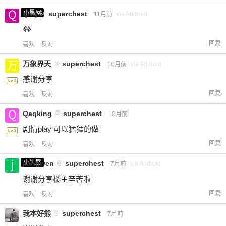
小黑屋
qwq
@
superchest
11月前
via Android
😂
回复
喜欢
反对
万象界天
@
superchest
10月前
via Android
感谢分享
回复
喜欢
反对
Qaqking
@
superchest
10月前
剧情play 可以猛猛的做
回复
喜欢
反对
小黑屋
jiangwen
@
superchest
7月前
via Android
谢谢分享楼主辛苦啦
回复
喜欢
反对
我本好熊
@
superchest
7月前