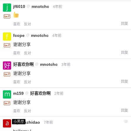
jf6010
@
mnotchc
4年前
回复
喜欢
反对
fcope
@
mnotchc
4年前
谢谢分享
回复
喜欢
反对
好喜欢你啊
@
mnotchc
3年前
谢谢分享
回复
喜欢
反对
m159
@
好喜欢你啊
2年前
谢谢分享
回复
喜欢
反对
小黑屋
aiyabuzhidao
3
7年前