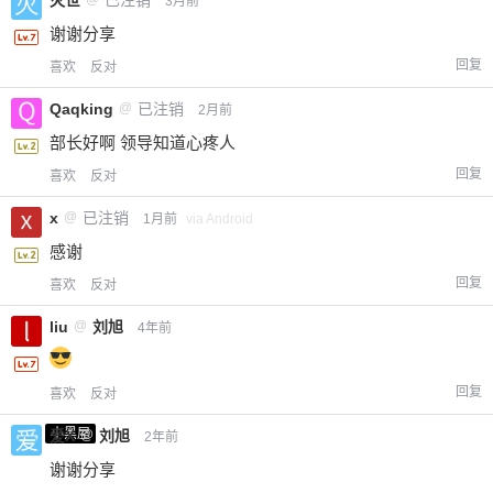
3月前
谢谢分享
回复
喜欢
反对
Qaqking
@
已注销
2月前
部长好啊 领导知道心疼人
回复
喜欢
反对
x
@
已注销
1月前
via Android
感谢
回复
喜欢
反对
liu
@
刘旭
4年前
回复
喜欢
反对
小黑屋
爱X
@
刘旭
2年前
谢谢分享