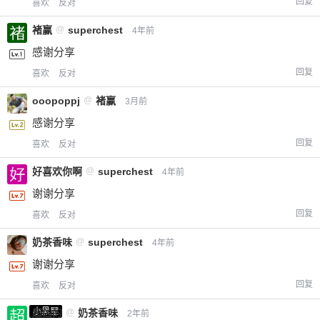
回复
喜欢
反对
褚赢
@
superchest
4年前
感谢分享
回复
喜欢
反对
ooopoppj
@
褚赢
3月前
感谢分享
回复
喜欢
反对
好喜欢你啊
@
superchest
4年前
谢谢分享
回复
喜欢
反对
奶茶香味
@
superchest
4年前
谢谢分享
回复
喜欢
反对
小黑屋
超凶的
@
奶茶香味
2年前