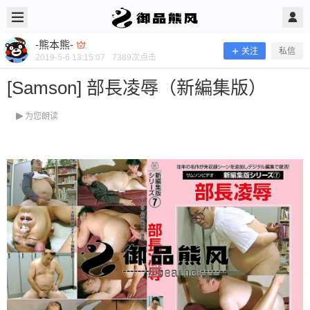
2019/5/06
-熊本熊- @ 御品熊风
-熊本熊-
关注
私信
2019-5-6 13:15:07
7389
次点击
[Samson] 部長凌辱（新編集版）
为您朗读
[Samson] 部長凌辱（新編集版）
当前隐藏内容需要支付100熊币 已有181人支付 登