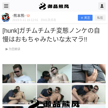
2019/5/11
-熊本熊- @ 御品熊风
-熊本熊-
关注
私信
2019-5-11 16:12:01
3541
次点击
[hunk]ガチムチムチ変態ノンケの自
慢はおもちゃみたいな太マラ!!
为您朗读
[hunk]ガチムチムチ変態ノンケの自慢
はおもちゃみたいな太マラ!!
当前隐藏内容需要支付100熊币 已有24人支付 登录