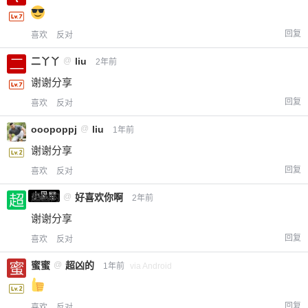
回复
喜欢
反对
二丫丫
@
liu
2年前
谢谢分享
回复
喜欢
反对
ooopoppj
@
liu
1年前
谢谢分享
回复
喜欢
反对
小黑屋
超凶的
@
好喜欢你啊
2年前
谢谢分享
回复
喜欢
反对
蜜蜜
@
超凶的
1年前
via Android
回复
喜欢
反对