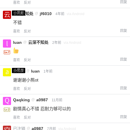
回复
喜欢
反对
小黑屋
云深不知处
@
jf6010
4年前
via Android
不错
回复
喜欢
反对
luan
@
云深不知处
2年前
via Android
回复
喜欢
反对
小黑屋
a0987
@
luan
1年前
谢谢谢小熊ot
回复
喜欢
反对
Qaqking
@
a0987
11月前
剧情真心不错 忍耐力够可以的
回复
喜欢
反对
已注销
@
a0987
7月前
via Android