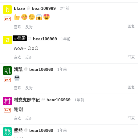
立刻支付
blaze
@
bear106969
2年前
回复
喜欢
反对
小黑屋
a0987
@
bear106969
1年前
wow~ ⊙o⊙
回复
喜欢
反对
凯凯
@
bear106969
1年前
回复
喜欢
反对
村党支部书记
@
bear106969
1年前
谢谢
回复
喜欢
反对
熊熊
@
bear106969
1年前