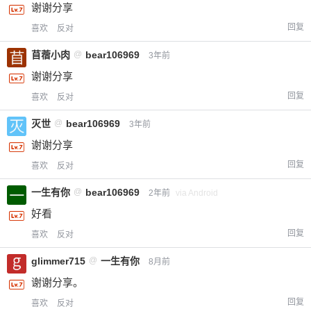
谢谢分享
回复
喜欢
反对
给-熊本熊-打赏
苜蓿小肉
@
bear106969
3年前
谢谢分享
付费内容
2
5
10
元
元
元
回复
喜欢
反对
20
50
自定义
灭世
@
bear106969
3年前
元
元
谢谢分享
¥
回复
喜欢
反对
6位以上
一生有你
@
bear106969
2年前
via Android
您没有权限发布内容，请购买会员或者提升权
6位以上
好看
限。
回复
喜欢
反对
glimmer715
@
一生有你
8月前
谢谢分享。
忘记密码？
找回
已有帐号？
登录
立刻支付
回复
喜欢
反对