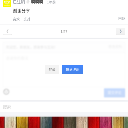
已注销
@
啊啊啊
1年前
谢谢分享
回复
喜欢
反对
❮
❯
1/57
修改资料
欢迎您，新朋友，感谢参与互动！
登录
快速注册
提交评论