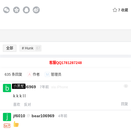
7
收藏
全部
# Hunk
67
客服QQ1781287248
635 条回复
A
作者
M
管理员
小黑屋
bear106969
1
7年前
via iPhone
k k k l l
回复
喜欢
反对
jf6010
@
bear106969
4年前