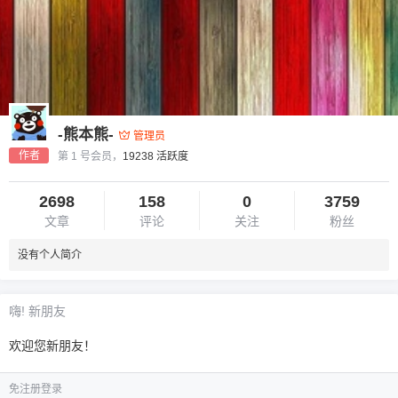
-熊本熊-
管理员
作者
第 1 号会员，
19238 活跃度
2698
158
0
3759
文章
评论
关注
粉丝
没有个人简介
嗨! 新朋友
欢迎您新朋友！
免注册登录