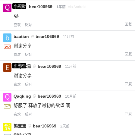
小黑屋
qwq
@
bear106969
1年前
via Android
😂
回复
喜欢
反对
baatian
@
bear106969
11月前
谢谢分享
回复
喜欢
反对
小黑屋
Emp木易
@
bear106969
11月前
谢谢分享
回复
喜欢
反对
Qaqking
@
bear106969
10月前
舒服了 释放了最初的欲望 啊
回复
喜欢
反对
熊宝宝
@
bear106969
2天前