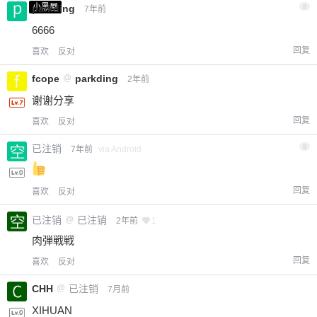
小黑屋
parkding
8
7年前
6666
回复
喜欢
反对
fcope
@
parkding
2年前
谢谢分享
回复
喜欢
反对
已注销
9
7年前
via Android
回复
喜欢
反对
已注销
@
已注销
2年前
1
肉弾戦戦
回复
喜欢
反对
CHH
@
已注销
7月前
XIHUAN