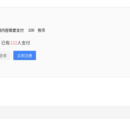
藏内容需要支付
100
熊币
已有
122
人支付
登录
立刻注册