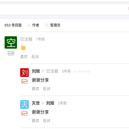
653 条回复
A
作者
M
管理员
已注销
7年前
喜欢
反对
刘旭
@
已注销
5年前
via Android
谢谢分享
喜欢
反对
灭世
@
刘旭
2年前
谢谢分享
喜欢
反对