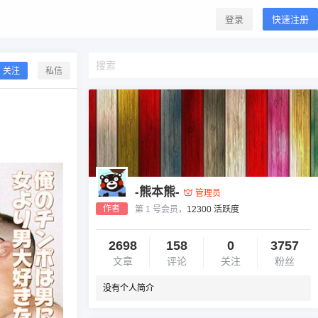
登录
快速注册
关注
私信
-熊本熊-
管理员
作者
第 1 号会员，
12300 活跃度
2698
158
0
3757
文章
评论
关注
粉丝
没有个人简介