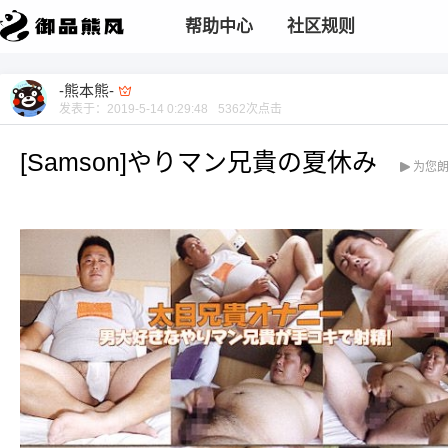
帮助中心
社区规则
-熊本熊-
发表于：
2019-5-14 0:29:48
5362
次点击
[Samson]やりマン兄貴の夏休み
为您