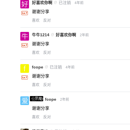
好喜欢你啊
@
已注销
4年前
谢谢分享
喜欢
反对
牛牛1214
@
好喜欢你啊
2年前
谢谢分享
喜欢
反对
fcope
@
已注销
4年前
谢谢分享
喜欢
反对
小黑屋
爱X
@
fcope
2年前
谢谢分享
喜欢
反对