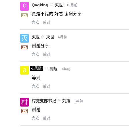
Qaqking
@
灭世
10月前
真是不错的 好看 谢谢分享
喜欢
反对
灭世
@
灭世
4月前
谢谢分享
喜欢
反对
小黑屋
a0987
@
刘旭
1年前
等到
喜欢
反对
村党支部书记
@
刘旭
1年前
谢谢
喜欢
反对