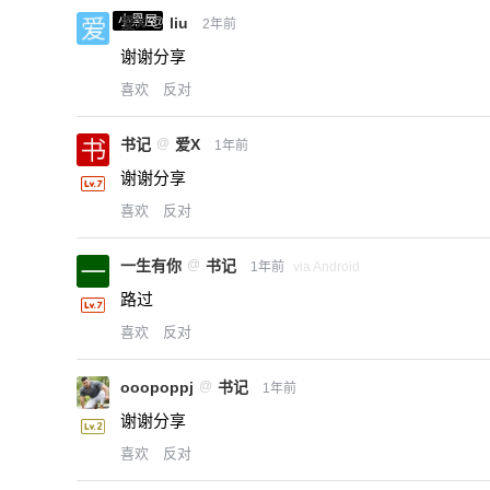
小黑屋
爱X
@
liu
2年前
谢谢分享
喜欢
反对
书记
@
爱X
1年前
谢谢分享
喜欢
反对
一生有你
@
书记
1年前
via Android
路过
喜欢
反对
ooopoppj
@
书记
1年前
谢谢分享
喜欢
反对