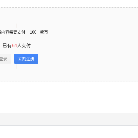
藏内容需要支付
100
熊币
已有
64
人支付
登录
立刻注册