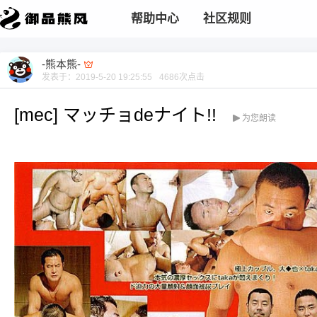
帮助中心
社区规则
-熊本熊-
发表于：
2019-5-20 19:25:55
4686
次点击
[mec] マッチョdeナイト!!
为您朗读