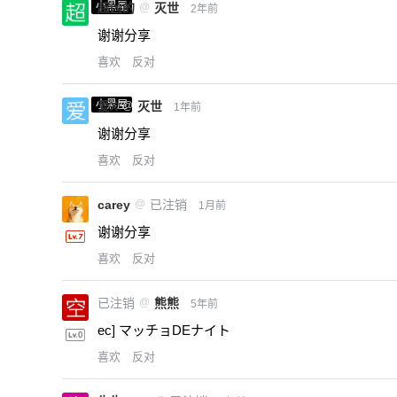
小黑屋
超凶的
@
灭世
2年前
谢谢分享
喜欢
反对
小黑屋
爱X
@
灭世
1年前
谢谢分享
喜欢
反对
carey
@
已注销
1月前
谢谢分享
喜欢
反对
已注销
@
熊熊
5年前
ec] マッチョDEナイト
喜欢
反对