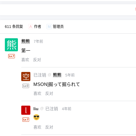
611 条回复
A
作者
M
管理员
熊熊
7年前
第一
喜欢
反对
已注销
@
熊熊
5年前
MSON]掘って掘られて
喜欢
反对
liu
@
已注销
4年前
喜欢
反对