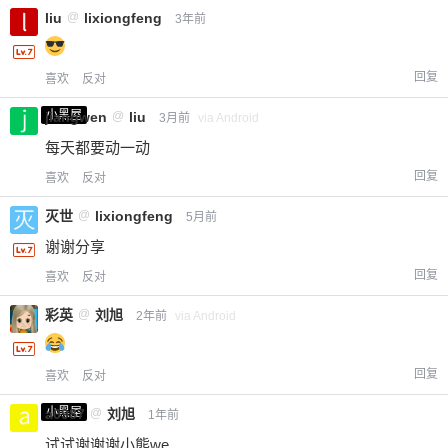
liu
@
lixiongfeng
3年前
回复
喜欢
反对
小黑屋
jiangwen
@
liu
3月前
via Android
每天都要动一动
回复
喜欢
反对
灭世
@
lixiongfeng
5月前
谢谢分享
回复
喜欢
反对
彩英
@
刘旭
2年前
via Android
回复
喜欢
反对
小黑屋
a0987
@
刘旭
1年前
试试谢谢谢小熊we