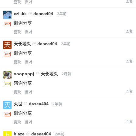
回复
喜欢
反对
¥
6位以上
xzlkkk
@
dasea404
3年前
谢谢分享
您没有权限发布内容，请购买会员或者提升权
6位以上
限。
回复
喜欢
反对
天长地久
@
dasea404
2年前
谢谢分享
忘记密码？
找回
已有帐号？
登录
立刻支付
回复
喜欢
反对
ooopoppj
@
天长地久
2月前
立刻支付
感谢分享
回复
喜欢
反对
灭世
@
dasea404
2年前
谢谢分享
回复
喜欢
反对
blaze
@
dasea404
2年前