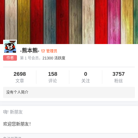
-熊本熊-
管理员
作者
第 1 号会员，
21300 活跃度
2698
158
0
3757
文章
评论
关注
粉丝
没有个人简介
嗨! 新朋友
欢迎您新朋友！