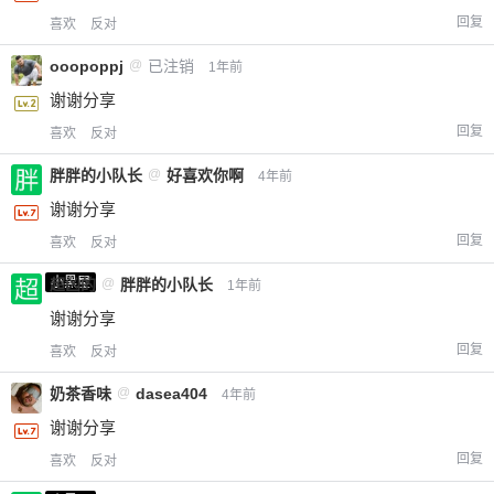
回复
喜欢
反对
ooopoppj
@
已注销
1年前
谢谢分享
回复
喜欢
反对
胖胖的小队长
@
好喜欢你啊
4年前
谢谢分享
回复
喜欢
反对
小黑屋
超凶的
@
胖胖的小队长
1年前
谢谢分享
回复
喜欢
反对
奶茶香味
@
dasea404
4年前
谢谢分享
回复
喜欢
反对