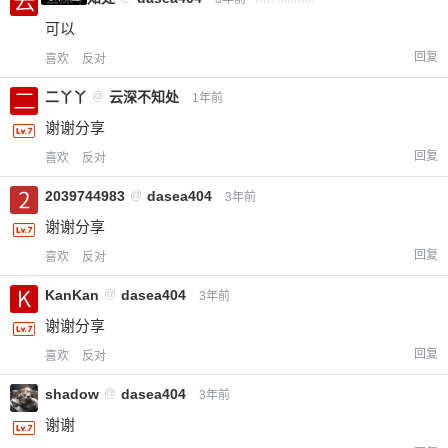
可以
回复
喜欢
反对
二丫丫
@
云深不知处
1年前
谢谢分享
回复
喜欢
反对
2039744983
@
dasea404
3年前
谢谢分享
回复
喜欢
反对
KanKan
@
dasea404
3年前
给-熊本熊-打赏
谢谢分享
付费内容
2
5
10
回复
喜欢
反对
元
元
元
shadow
@
dasea404
3年前
20
50
自定义
元
元
谢谢