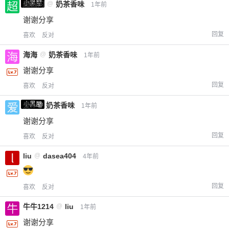
小黑屋
超凶的
@
奶茶香味
1年前
谢谢分享
回复
喜欢
反对
海海
@
奶茶香味
1年前
谢谢分享
回复
喜欢
反对
小黑屋
爱X
@
奶茶香味
1年前
谢谢分享
回复
喜欢
反对
liu
@
dasea404
4年前
回复
喜欢
反对
牛牛1214
@
liu
1年前
谢谢分享