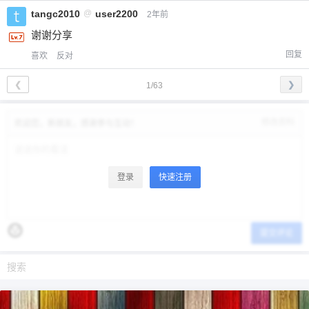
tangc2010
@
user2200
2年前
谢谢分享
回复
喜欢
反对
❮
❯
1/63
修改资料
欢迎您，新朋友，感谢参与互动！
登录
快速注册
提交评论