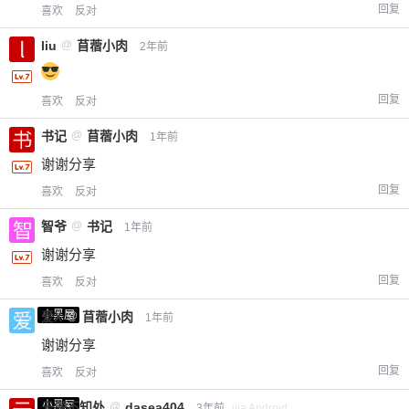
回复
喜欢
反对
liu
@
苜蓿小肉
2年前
回复
喜欢
反对
书记
@
苜蓿小肉
1年前
谢谢分享
回复
喜欢
反对
智爷
@
书记
1年前
谢谢分享
回复
喜欢
反对
小黑屋
爱X
@
苜蓿小肉
1年前
谢谢分享
回复
喜欢
反对
小黑屋
云深不知处
@
dasea404
3年前
via Android