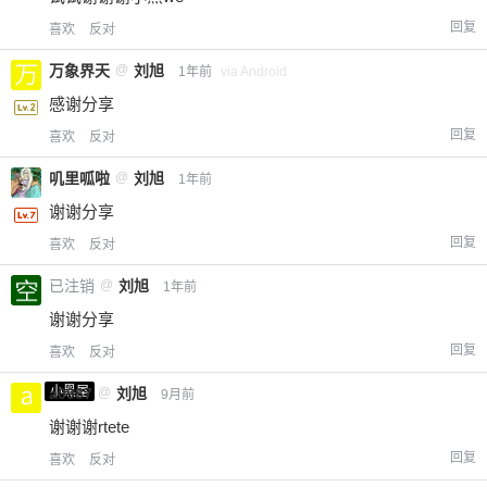
回复
喜欢
反对
万象界天
@
刘旭
1年前
via Android
感谢分享
回复
喜欢
反对
叽里呱啦
@
刘旭
1年前
谢谢分享
回复
喜欢
反对
已注销
@
刘旭
1年前
谢谢分享
回复
喜欢
反对
小黑屋
a0987
@
刘旭
9月前
谢谢谢rtete
回复
喜欢
反对