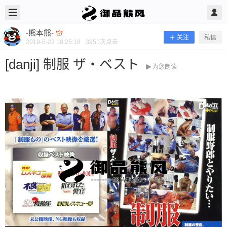
2019/5/22
-熊本熊- @ 御品熊风
-熊本熊-
关注
私信
2019-5-22 18:25:18
3951
次点击
[danji] 制服 ザ・ベスト
为您朗读
[danji] 制服 ザ・ベスト
当前隐藏内容需要支付100熊币 已有52人支付 登录