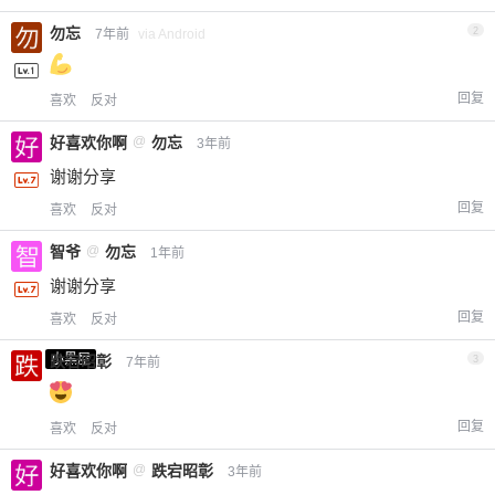
勿忘
2
7年前
via Android
回复
喜欢
反对
好喜欢你啊
@
勿忘
3年前
谢谢分享
回复
喜欢
反对
智爷
@
勿忘
1年前
谢谢分享
回复
喜欢
反对
小黑屋
跌宕昭彰
3
7年前
回复
喜欢
反对
好喜欢你啊
@
跌宕昭彰
3年前