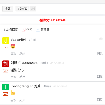
全部
# DANJI
101
客服QQ1781287248
713 条回复
A
作者
M
管理员
dasea404
1
7年前
回复
喜欢
反对
刘旭
@
dasea404
5年前
via Android
谢谢分享
回复
喜欢
反对
lixiongfeng
@
刘旭
4年前
via Android
回复
喜欢
反对