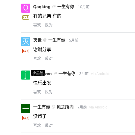
Qaqking
@
一生有你
10月前
有的兄弟 有的
喜欢
反对
灭世
@
一生有你
5月前
谢谢分享
喜欢
反对
小黑屋
jiangwen
@
一生有你
3月前
via Android
快乐出发
喜欢
反对
一生有你
@
风之所向
7月前
via Android
没币了
喜欢
反对