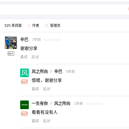
525 条回复
A
作者
M
管理员
辛巴
7年前
via Android
谢谢分享
喜欢
反对
风之所向
@
辛巴
5年前
借楼，谢谢分享
喜欢
反对
一生有你
@
风之所向
1年前
via Android
看看有没有人
喜欢
反对