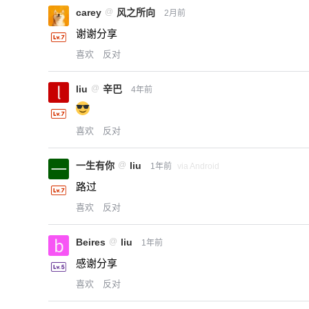
carey
@
风之所向
2月前
谢谢分享
喜欢
反对
liu
@
辛巴
4年前
喜欢
反对
一生有你
@
liu
1年前
via Android
路过
喜欢
反对
Beires
@
liu
1年前
感谢分享
喜欢
反对