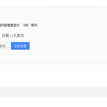
藏内容需要支付
100
熊币
已有
14
人支付
登录
立刻注册