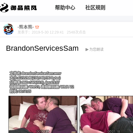
帮助中心
社区规则
-熊本熊-
发表于：
2019-5-30 12:29:41
2548
次点击
BrandonServicesSam
为您朗读