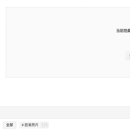
当前隐
全部
# 欧美熊片
175