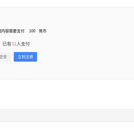
藏内容需要支付
100
熊币
已有
31
人支付
登录
立刻注册