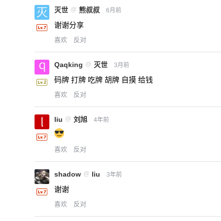
灭世
@
熊叔叔
6月前
谢谢分享
喜欢
反对
Qaqking
@
灭世
3月前
码牌 打牌 吃牌 胡牌 自摸 给钱
喜欢
反对
liu
@
刘旭
4年前
喜欢
反对
shadow
@
liu
3年前
谢谢
喜欢
反对