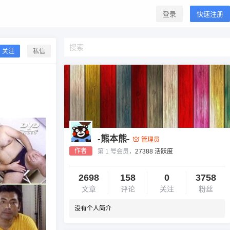
登录
快速注册
关注
私信
-熊本熊-
管理员
作者
第 1 号会员，
27388 活跃度
2698
158
0
3758
文章
评论
关注
粉丝
没有个人简介