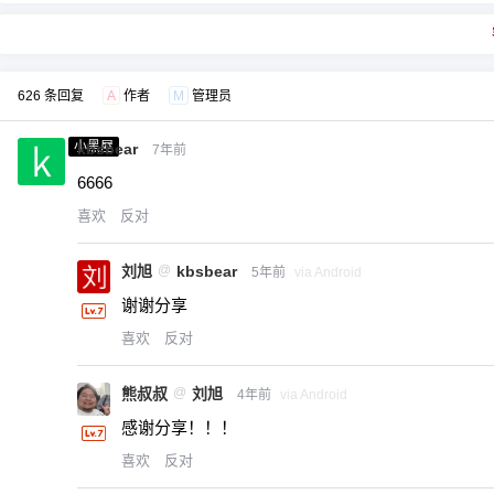
626 条回复
A
作者
M
管理员
小黑屋
kbsbear
7年前
6666
喜欢
反对
刘旭
@
kbsbear
5年前
via Android
谢谢分享
喜欢
反对
熊叔叔
@
刘旭
4年前
via Android
感谢分享！！！
喜欢
反对