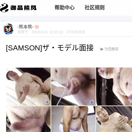
帮助中心
社区规则
-熊本熊-
发表于：
2019-6-11 12:15:12
3779
次点击
[SAMSON]ザ・モデル面接
为您朗读