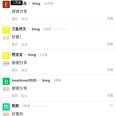
小黑屋
Emp木易
@
bing
10月前
感谢分享
回复
喜欢
反对
万象界天
@
bing
6月前
via Android
好看！
回复
喜欢
反对
熊宝宝
@
bing
1月前
谢谢分享
回复
喜欢
反对
bearlover2020
@
bing
3周前
谢谢分享
回复
喜欢
反对
熊熊
2
7年前
via Android
好看的