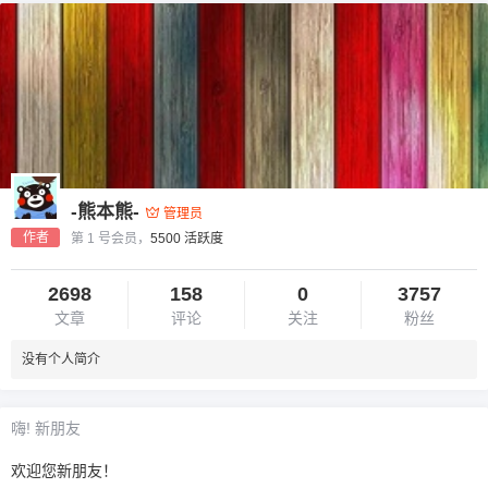
-熊本熊-
管理员
作者
第 1 号会员，
5500 活跃度
2698
158
0
3757
文章
评论
关注
粉丝
没有个人简介
嗨! 新朋友
欢迎您新朋友！