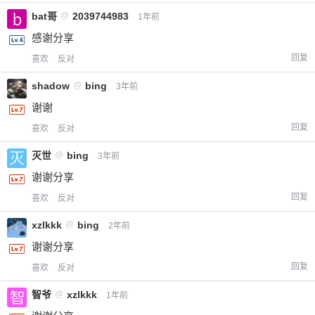
bat哥
@
2039744983
1年前
感谢分享
回复
喜欢
反对
给-熊本熊-打赏
shadow
@
bing
3年前
付费内容
2
5
10
谢谢
元
元
元
回复
喜欢
反对
20
50
自定义
元
元
灭世
@
bing
3年前
谢谢分享
¥
6位以上
回复
喜欢
反对
xzlkkk
@
bing
您没有权限发布内容，请购买会员或者提升权
2年前
6位以上
限。
谢谢分享
回复
喜欢
反对
智爷
@
xzlkkk
1年前
忘记密码？
找回
已有帐号？
登录
立刻支付