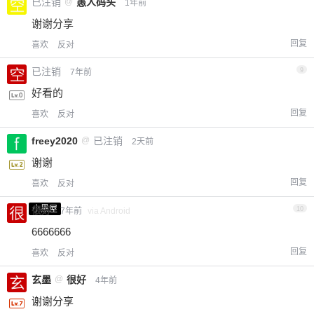
已注销
@
愚人码头
1年前
谢谢分享
回复
喜欢
反对
已注销
9
7年前
好看的
回复
喜欢
反对
freey2020
@
已注销
2天前
谢谢
回复
喜欢
反对
小黑屋
很好
10
7年前
via Android
6666666
回复
喜欢
反对
玄墨
@
很好
4年前
谢谢分享