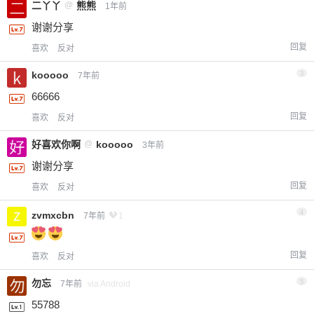
二丫丫
@
熊熊
1年前
谢谢分享
回复
喜欢
反对
kooooo
3
7年前
66666
回复
喜欢
反对
好喜欢你啊
@
kooooo
3年前
谢谢分享
回复
喜欢
反对
4
zvmxcbn
7年前
1
回复
喜欢
反对
勿忘
5
7年前
via Android
55788