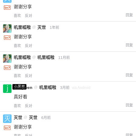
谢谢分享
回复
喜欢
反对
叽里呱啦
@
灭世
1年前
谢谢分享
回复
喜欢
反对
叽里呱啦
@
叽里呱啦
11月前
谢谢分享
回复
喜欢
反对
小黑屋
jiangwen
@
叽里呱啦
3月前
via Android
真好看
回复
喜欢
反对
灭世
@
灭世
6月前
谢谢分享
回复
喜欢
反对