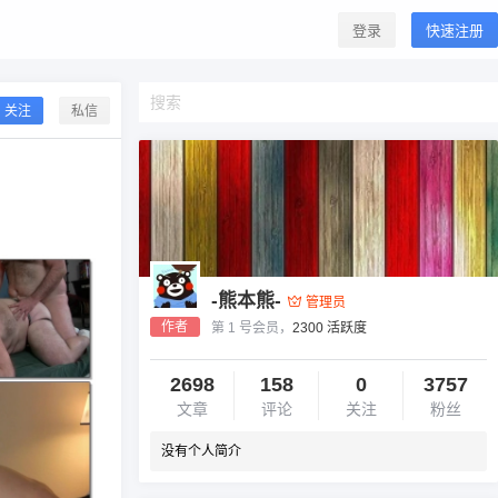
登录
快速注册
关注
私信
-熊本熊-
管理员
作者
第 1 号会员，
2300 活跃度
2698
158
0
3757
文章
评论
关注
粉丝
没有个人简介