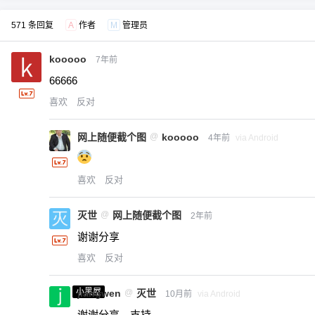
571 条回复
A
作者
M
管理员
kooooo
7年前
66666
喜欢
反对
网上随便截个图
@
kooooo
4年前
via Android
喜欢
反对
灭世
@
网上随便截个图
2年前
谢谢分享
喜欢
反对
小黑屋
jiangwen
@
灭世
10月前
via Android
谢谢分享，支持