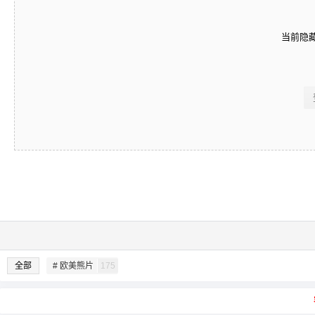
当前隐
全部
# 欧美熊片
175