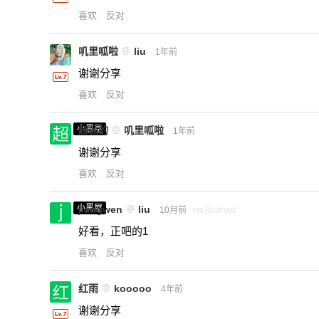
喜欢
反对
叽里呱啦
@
liu
1年前
谢谢分享
喜欢
反对
小黑屋
超凶的
@
叽里呱啦
1年前
谢谢分享
喜欢
反对
小黑屋
jiangwen
@
liu
10月前
via Android
好看，正吧的1
喜欢
反对
红雨
@
kooooo
4年前
谢谢分享