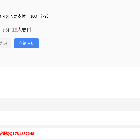
藏内容需要支付
100
熊币
已有
19
人支付
登录
立刻注册
客服QQ1781287248