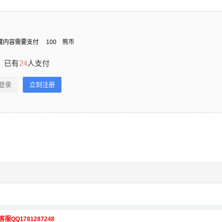
藏内容需要支付
100
熊币
已有
24
人支付
登录
立刻注册
客服QQ1781287248