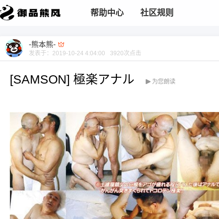
帮助中心
社区规则
-熊本熊-
发表于：
2019-10-24 4:04:00
3920
次点击
[SAMSON] 極楽アナル
为您朗读