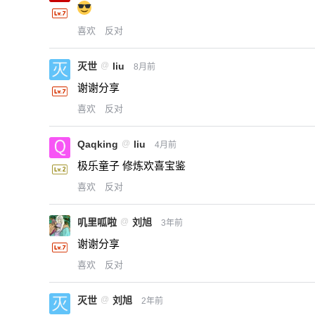
喜欢
反对
灭世
@
liu
8月前
谢谢分享
喜欢
反对
Qaqking
@
liu
4月前
极乐童子 修炼欢喜宝鉴
喜欢
反对
叽里呱啦
@
刘旭
3年前
谢谢分享
喜欢
反对
灭世
@
刘旭
2年前