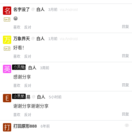
名字没了
@
白人
3月前
via Android
😁
回复
喜欢
反对
万象界天
@
白人
1月前
via Android
好看！
回复
喜欢
反对
小黑屋
英治
@
白人
3周前
感谢分享
回复
喜欢
反对
小黑屋
Emp木易
@
白人
5小时前
谢谢分享谢谢分享
回复
喜欢
反对
打回原形888
2
6年前