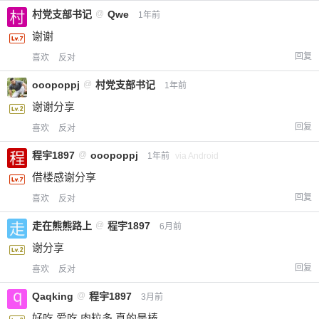
村党支部书记
@
Qwe
1年前
谢谢
回复
喜欢
反对
ooopoppj
@
村党支部书记
1年前
谢谢分享
回复
喜欢
反对
程宇1897
@
ooopoppj
1年前
via Android
借楼感谢分享
回复
喜欢
反对
走在熊熊路上
@
程宇1897
6月前
谢分享
回复
喜欢
反对
Qaqking
@
程宇1897
3月前
好吃 爱吃 肉粒多 真的是棒