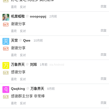
回复
喜欢
反对
叽里呱啦
@
ooopoppj
2月前
谢谢分享
回复
喜欢
反对
灭世
@
Qwe
10月前
谢谢分享
回复
喜欢
反对
万象界天
@
刘旭
1年前
via Android
感谢分享
回复
喜欢
反对
Qaqking
@
万象界天
8月前
感谢群主分享 非常棒
回复
喜欢
反对