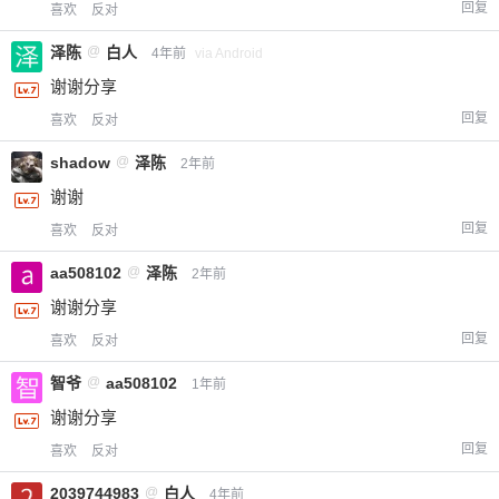
回复
喜欢
反对
泽陈
@
白人
4年前
via Android
谢谢分享
给-熊本熊-打赏
回复
喜欢
反对
shadow
@
泽陈
2年前
付费内容
2
5
10
元
元
元
谢谢
20
50
回复
喜欢
反对
自定义
元
元
aa508102
@
泽陈
2年前
¥
谢谢分享
6位以上
回复
喜欢
反对
您没有权限发布内容，请购买会员或者提升权
6位以上
智爷
@
aa508102
1年前
限。
谢谢分享
回复
喜欢
反对
忘记密码？
找回
已有帐号？
登录
2039744983
@
白人
立刻支付
4年前