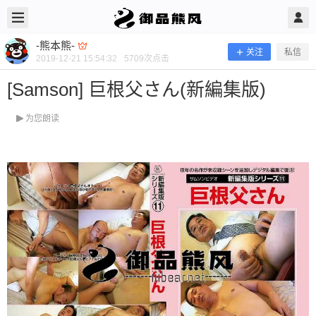
2019/12/21
-熊本熊- @ 御品熊风
-熊本熊-
关注
私信
2019-12-21 15:54:32
5709
次点击
[Samson] 巨根父さん(新編集版)
为您朗读
[Samson] 巨根父さん(新編集版)
当前隐藏内容需要支付100熊币 已有37人支付 登录