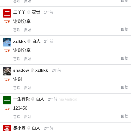
回复
喜欢
反对
二丫丫
@
灭世
1年前
谢谢分享
回复
喜欢
反对
xzlkkk
@
白人
2年前
谢谢分享
回复
喜欢
反对
shadow
@
xzlkkk
2年前
谢谢
回复
喜欢
反对
一生有你
@
白人
2年前
via Android
123456
回复
喜欢
反对
冕小罴
@
白人
2年前