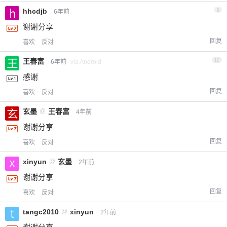
hhcdjb
9
6年前
谢谢分享
回复
喜欢
反对
王春富
10
6年前
via Android
感谢
回复
喜欢
反对
玄墨
@
王春富
4年前
谢谢分享
回复
喜欢
反对
xinyun
@
玄墨
2年前
谢谢分享
回复
喜欢
反对
tangc2010
@
xinyun
2年前