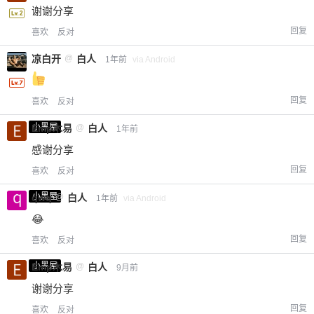
谢谢分享
回复
喜欢
反对
凉白开
@
白人
1年前
via Android
回复
喜欢
反对
小黑屋
Emp木易
@
白人
1年前
感谢分享
回复
喜欢
反对
小黑屋
qwq
@
白人
1年前
via Android
😂
回复
喜欢
反对
小黑屋
Emp木易
@
白人
9月前
谢谢分享
回复
喜欢
反对