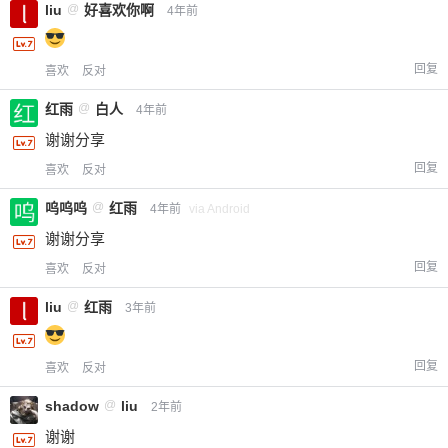
liu
@
好喜欢你啊
4年前
回复
喜欢
反对
红雨
@
白人
4年前
谢谢分享
回复
喜欢
反对
呜呜呜
@
红雨
4年前
via Android
谢谢分享
回复
喜欢
反对
liu
@
红雨
3年前
回复
喜欢
反对
shadow
@
liu
2年前
谢谢