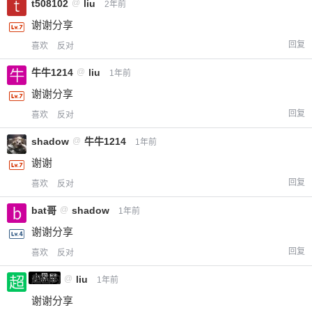
t508102
@
liu
2年前
谢谢分享
回复
喜欢
反对
牛牛1214
@
liu
1年前
谢谢分享
回复
喜欢
反对
shadow
@
牛牛1214
1年前
谢谢
回复
喜欢
反对
bat哥
@
shadow
1年前
谢谢分享
回复
喜欢
反对
小黑屋
超凶的
@
liu
1年前
谢谢分享