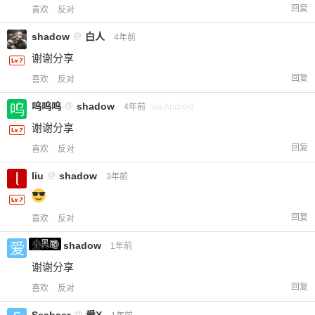
回复
喜欢
反对
shadow
@
白人
4年前
谢谢分享
回复
喜欢
反对
呜呜呜
@
shadow
4年前
via Android
谢谢分享
回复
喜欢
反对
liu
@
shadow
3年前
回复
喜欢
反对
小黑屋
爱X
@
shadow
1年前
谢谢分享
回复
喜欢
反对
Seabaer
@
爱X