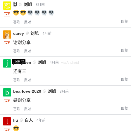
怼
@
刘旭
8月前
回复
喜欢
反对
carey
@
刘旭
4月前
谢谢分享
回复
喜欢
反对
小黑屋
jiangwen
@
刘旭
4月前
via Android
还有三
回复
喜欢
反对
bearlover2020
@
刘旭
3月前
感谢分享
回复
喜欢
反对
liu
@
白人
4年前