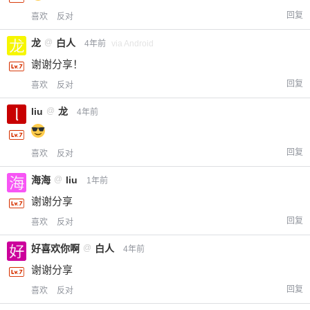
回复
喜欢
反对
龙
@
白人
4年前
via Android
谢谢分享！
回复
喜欢
反对
liu
@
龙
4年前
回复
喜欢
反对
海海
@
liu
1年前
谢谢分享
回复
喜欢
反对
好喜欢你啊
@
白人
4年前
谢谢分享
回复
喜欢
反对